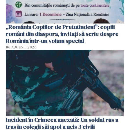
„România Copiilor de Pretutindeni”: copiii
români din diaspora, invitați să scrie despre
România într-un volum special
06 AUGUST 2026
Incident în Crimeea anexată: Un soldat rus a
tras în colegii săi apoi a ucis 3 civili