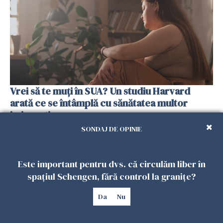
Vrei să te muți în SUA? Un studiu Harvard
arată ce se întâmplă cu sănătatea multor
imigranți
26 IULIE 2026
SONDAJ DE OPINIE
Este important pentru dvs. că circulăm liber în
spațiul Schengen, fără control la granițe?
Da
Nu