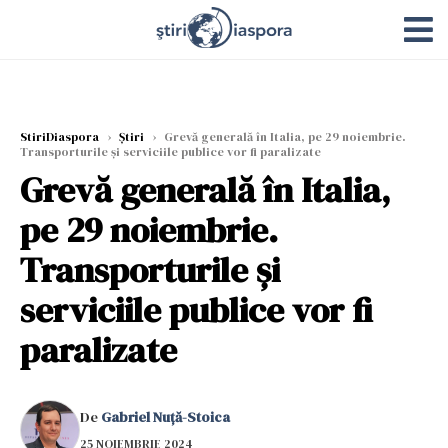
StiriDiaspora
›
Știri
›
Grevă generală în Italia, pe 29 noiembrie.
Transporturile și serviciile publice vor fi paralizate
Grevă generală în Italia,
pe 29 noiembrie.
Transporturile și
serviciile publice vor fi
paralizate
De
Gabriel Nuță-Stoica
25 NOIEMBRIE 2024