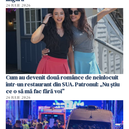
26 IULIE 2026
Cum au devenit două românce de neînlocuit
într-un restaurant din SUA. Patronul: „Nu știu
ce o să mă fac fără voi”
26 IULIE 2026