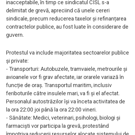
inacceptabile, în timp ce sindicatul CISL s-a
delimitat de grevă, apreciind că unele cereri
sindicale, precum reducerea taxelor și refinanțarea
contractelor publice, au fost luate în considerare de
guvern.
Protestul va include majoritatea sectoarelor publice
și private:
- Transporturi: Autobuzele, tramvaiele, metrourile și
avioanele vor fi grav afectate, iar orarele variază în
funcție de oraș. Transportul maritim, inclusiv
feriboturile către insulele mari, va fi și el afectat.
Personalul autostrăzilor își va înceta activitatea de
la ora 22:00 joi până la ora 22:00 vineri.
- Sănătate: Medici, veterinari, psihologi, biologi și
farmaciști vor participa la grevă, protestând
împotriva reducerii resurselor alocate sistemului de