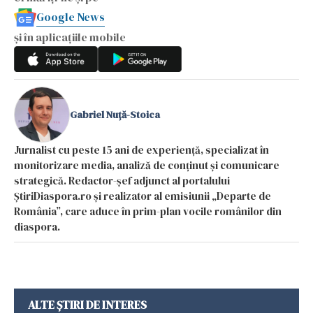
Google News
și în aplicațiile mobile
Gabriel Nuță-Stoica
Jurnalist cu peste 15 ani de experiență, specializat în
monitorizare media, analiză de conținut și comunicare
strategică. Redactor-șef adjunct al portalului
ȘtiriDiaspora.ro și realizator al emisiunii „Departe de
România”, care aduce în prim-plan vocile românilor din
diaspora.
ALTE ȘTIRI DE INTERES