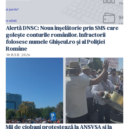
Alertă DNSC: Noua înșelătorie prin SMS care
golește conturile românilor. Infractorii
folosesc numele Ghișeul.ro și al Poliției
Române
30 IULIE 2026
Mii de ciobani protestează la ANSVSA și la