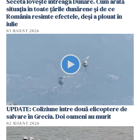
Seceta lovește întreaga Dunăre. Cum arată
situația în toate țările dunărene și de ce
România resimte efectele, deși a plouat în
iulie
03 AUGUST 2026
UPDATE: Coliziune între două elicoptere de
salvare în Grecia. Doi oameni au murit
02 AUGUST 2026