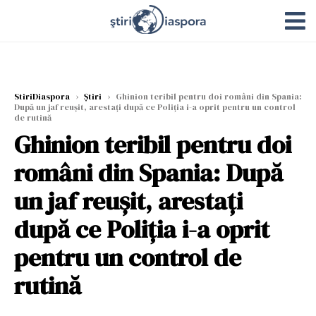
StiriDiaspora
›
Știri
›
Ghinion teribil pentru doi români din Spania:
După un jaf reușit, arestați după ce Poliția i-a oprit pentru un control
de rutină
Ghinion teribil pentru doi
români din Spania: După
un jaf reușit, arestați
după ce Poliția i-a oprit
pentru un control de
rutină