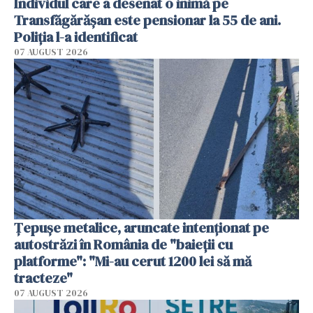
Individul care a desenat o inimă pe
Transfăgărășan este pensionar la 55 de ani.
Poliția l-a identificat
07 AUGUST 2026
Țepușe metalice, aruncate intenționat pe
autostrăzi în România de "baieții cu
platforme": "Mi-au cerut 1200 lei să mă
tracteze"
07 AUGUST 2026