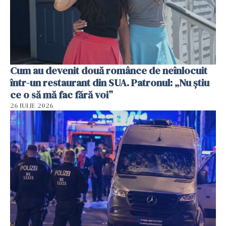
Cum au devenit două românce de neînlocuit
într-un restaurant din SUA. Patronul: „Nu știu
ce o să mă fac fără voi”
26 IULIE 2026