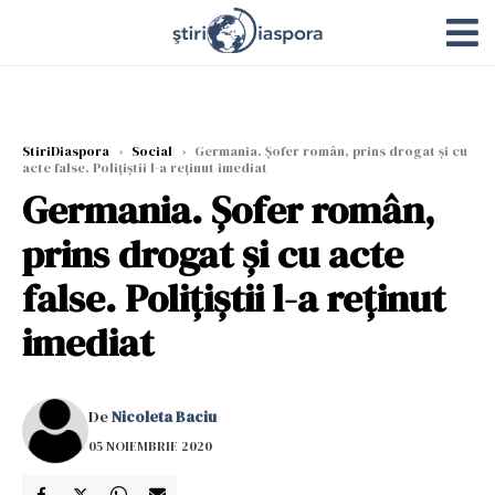
StiriDiaspora
›
Social
›
Germania. Şofer român, prins drogat şi cu
acte false. Poliţiştii l-a reţinut imediat
Germania. Şofer român,
prins drogat şi cu acte
false. Poliţiştii l-a reţinut
imediat
De
Nicoleta Baciu
05 NOIEMBRIE 2020