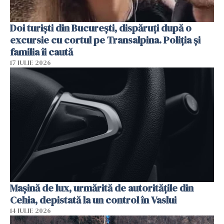
Doi turiști din București, dispăruți după o
excursie cu cortul pe Transalpina. Poliția și
familia îi caută
17 IULIE 2026
Mașină de lux, urmărită de autoritățile din
Cehia, depistată la un control în Vaslui
14 IULIE 2026