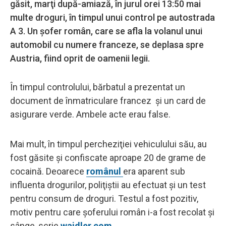
găsit, marţi după-amiază, în jurul orei 13:50 mai
multe droguri, în timpul unui control pe autostrada
A 3. Un şofer român, care se afla la volanul unui
automobil cu numere franceze, se deplasa spre
Austria, fiind oprit de oamenii legii.
În timpul controlului, bărbatul a prezentat un
document de înmatriculare francez şi un card de
asigurare verde. Ambele acte erau false.
Mai mult, în timpul percheziţiei vehiculului său, au
fost găsite şi confiscate aproape 20 de grame de
cocaină. Deoarece
românul
era aparent sub
influenta drogurilor, poliţiştii au efectuat şi un test
pentru consum de droguri. Testul a fost pozitiv,
motiv pentru care şoferului român i-a fost recolat şi
sânge, scrie
waidler.com
.