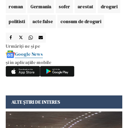
roman
Germania
sofer
arestat
droguri
politisti
acte false
consum de droguri
Urmăriți-ne și pe
Google News
și în aplicațiile mobile
ALTE ȘTIRI DE INTERES