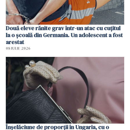
Două eleve rănite grav într-un atac cu cuțitul
la o școală din Germania. Un adolescent a fost
arestat
08 IULIE 2026
Înșelăciune de proporții în Ungaria, cu o