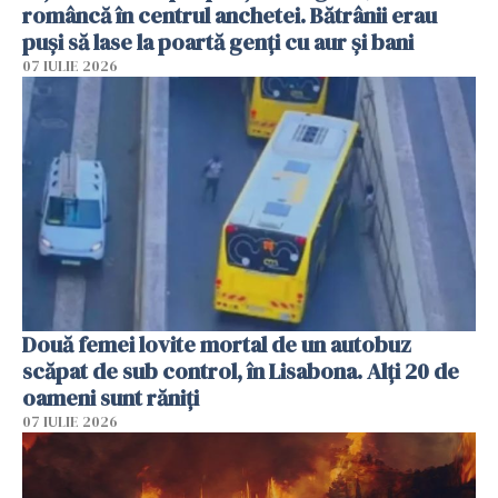
româncă în centrul anchetei. Bătrânii erau
puși să lase la poartă genți cu aur și bani
07 IULIE 2026
Două femei lovite mortal de un autobuz
scăpat de sub control, în Lisabona. Alți 20 de
oameni sunt răniți
07 IULIE 2026