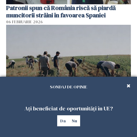
Patronii spun că România riscă să piardă
muncitorii străini în favoarea Spaniei
06 FEBRUARIE 2026
SONDAJ DE OPINIE
Muncitori români exploatați de clanul „Muti”
în Spania: 17 arestări în urma unui raid al
Ați beneficiat de oportunități în UE?
poliției
04 FEBRUARIE 2026
Da
Nu