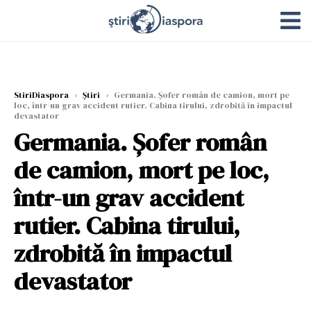
StiriDiaspora
›
Știri
›
Germania. Șofer român de camion, mort pe
loc, într-un grav accident rutier. Cabina tirului, zdrobită în impactul
devastator
Germania. Șofer român
de camion, mort pe loc,
într-un grav accident
rutier. Cabina tirului,
zdrobită în impactul
devastator