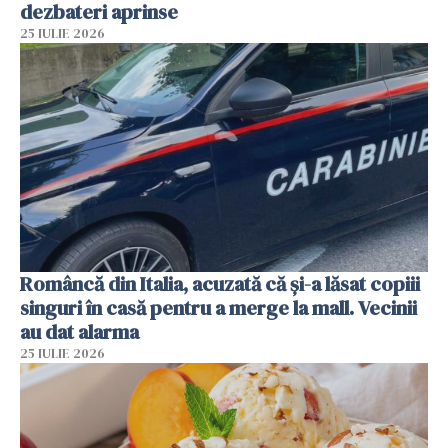
dezbateri aprinse
25 IULIE 2026
Româncă din Italia, acuzată că și-a lăsat copiii
singuri în casă pentru a merge la mall. Vecinii
au dat alarma
25 IULIE 2026