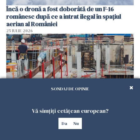
Încă o dronă a fost doborâtă de un F-16
românesc după ce a intrat ilegal în spațiul
aerian al României
25 IULIE 2026
SONDAJ DE OPINIE
Se caută urgent români pentru șantiere din
Vă simțiți cetățean european?
Marea Britanie. Salarii de până la 29 de lire pe
oră
Da
Nu
25 IULIE 2026