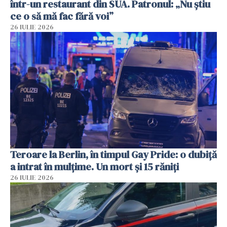
într-un restaurant din SUA. Patronul: „Nu știu
ce o să mă fac fără voi”
26 IULIE 2026
Teroare la Berlin, în timpul Gay Pride: o dubiță
a intrat în mulțime. Un mort și 15 răniți
26 IULIE 2026