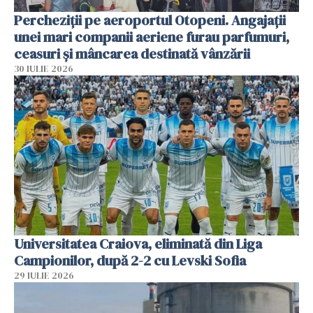
Percheziții pe aeroportul Otopeni. Angajații
unei mari companii aeriene furau parfumuri,
ceasuri și mâncarea destinată vânzării
30 IULIE 2026
Universitatea Craiova, eliminată din Liga
Campionilor, după 2-2 cu Levski Sofia
29 IULIE 2026