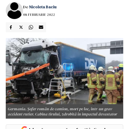
De
Nicoleta Baciu
08 FEBRUARIE 2022
Germania. Șofer român de camion, mort pe loc, într-un grav
accident rutier. Cabina tirului, zdrobită în impactul devastator