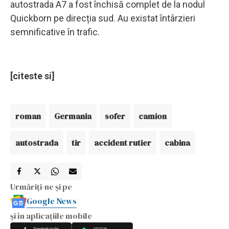
autostrada A7 a fost închisă complet de la nodul
Quickborn pe direcția sud. Au existat întârzieri
semnificative în trafic.
[citeste si]
roman
Germania
sofer
camion
autostrada
tir
accident rutier
cabina
Urmăriți-ne și pe
Google News
și în aplicațiile mobile