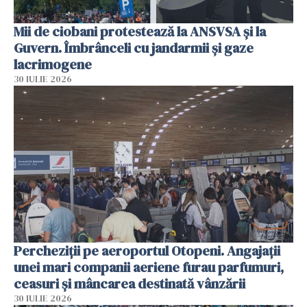
Mii de ciobani protestează la ANSVSA și la
Guvern. Îmbrânceli cu jandarmii și gaze
lacrimogene
30 IULIE 2026
Percheziții pe aeroportul Otopeni. Angajații
unei mari companii aeriene furau parfumuri,
ceasuri și mâncarea destinată vânzării
30 IULIE 2026