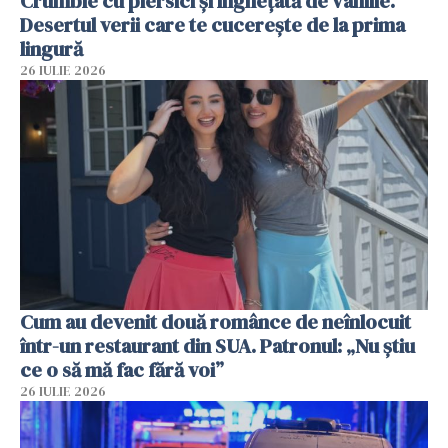
Crumble cu piersici și înghețată de vanilie.
Desertul verii care te cucerește de la prima
lingură
26 IULIE 2026
Cum au devenit două românce de neînlocuit
într-un restaurant din SUA. Patronul: „Nu știu
ce o să mă fac fără voi”
26 IULIE 2026