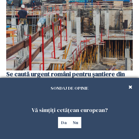
Se caută urgent români pentru șantiere din
Marea Britanie. Salarii de până la 29 de lire pe
oră
SONDAJ DE OPINIE
25 IULIE 2026
Vă simțiți cetățean european?
Da
Nu