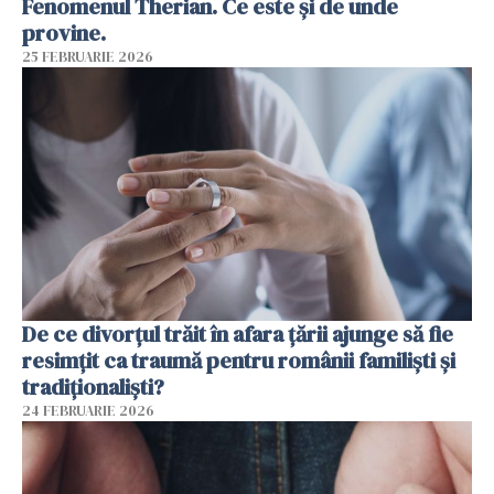
Fenomenul Therian. Ce este și de unde
provine.
25 FEBRUARIE 2026
De ce divorțul trăit în afara țării ajunge să fie
resimțit ca traumă pentru românii familiști și
tradiționaliști?
24 FEBRUARIE 2026