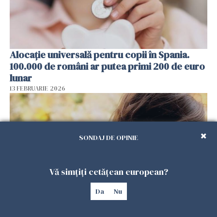
Alocație universală pentru copii în Spania.
100.000 de români ar putea primi 200 de euro
lunar
13 FEBRUARIE 2026
SONDAJ DE OPINIE
Vă simțiți cetățean european?
Da
Nu
De ce dorul de casă rămâne atât de viu la