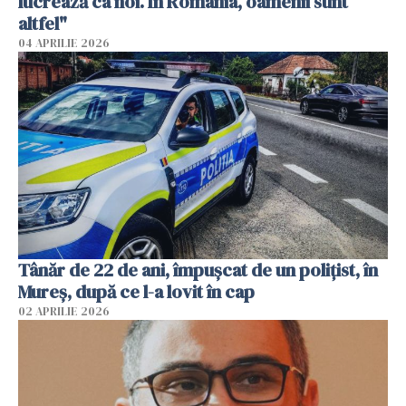
lucrează ca noi. În România, oamenii sunt
altfel"
04 APRILIE 2026
Tânăr de 22 de ani, împușcat de un polițist, în
Mureș, după ce l-a lovit în cap
02 APRILIE 2026