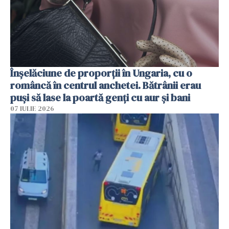
Înșelăciune de proporții în Ungaria, cu o
româncă în centrul anchetei. Bătrânii erau
puși să lase la poartă genți cu aur și bani
07 IULIE 2026