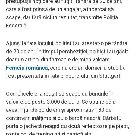
presupușii hoți care au fugit. Tânăra de 20 de ani,
care a fost prinsă de un angajat, a încercat să
scape, dar fără niciun rezultat, transmite Poliția
Federală.
Ajunși la fața locului, polițiștii au arestat-o pe tânăra
de 20 de ani. În timpul percheziției, polițiștii au găsit
doar un articol din farmacie de mică valoare.
Femeia româncă
, care nu are un domiciliu stabil, a
fost prezentată în fața procurorului din Stuttgart.
Complicele ei a reușit să scape cu bunurile în
valoare de peste 3.000 de euro. Se spune că ar
avea în jur de 30 de ani și aproximativ 180 de
centimetri înălțime și cu o barbă neagră. Bărbatul
purta o jachetă neagră cu două reflectoare pe piept,
pantaloni de trening gri și pantofi albi.