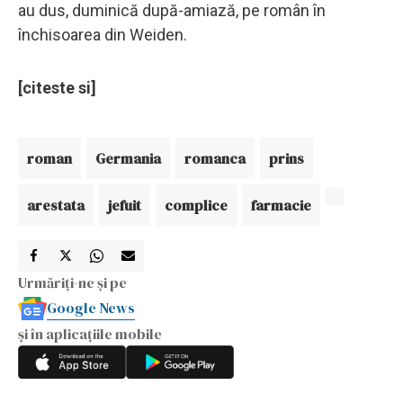
au dus, duminică după-amiază, pe român în
închisoarea din Weiden.
[citeste si]
roman
Germania
romanca
prins
arestata
jefuit
complice
farmacie
Urmăriți-ne și pe
Google News
și în aplicațiile mobile