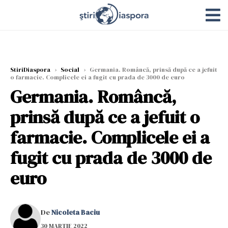
StiriDiaspora
›
Social
›
Germania. Româncă, prinsă după ce a jefuit
o farmacie. Complicele ei a fugit cu prada de 3000 de euro
Germania. Româncă,
prinsă după ce a jefuit o
farmacie. Complicele ei a
fugit cu prada de 3000 de
euro
De
Nicoleta Baciu
30 MARTIE 2022