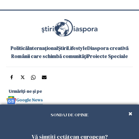
Politică
Internațional
Știri
Lifestyle
Diaspora creativă
Românii care schimbă comunități
Proiecte Speciale
Urmăriți-ne și pe
Google News
și în aplicațiile mobile
SONDAJ DE OPINIE
Politica de
Politica
Gestionați
Contact
Declarație de
Vă simțiți cetățean european?