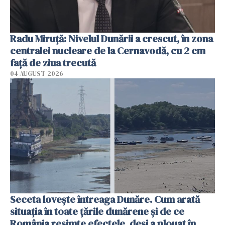
Radu Miruţă: Nivelul Dunării a crescut, în zona
centralei nucleare de la Cernavodă, cu 2 cm
faţă de ziua trecută
04 AUGUST 2026
Seceta lovește întreaga Dunăre. Cum arată
situația în toate țările dunărene și de ce
România resimte efectele, deși a plouat în