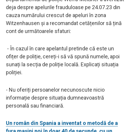
deja despre apelurile frauduloase pe 24.07.23 din
cauza numărului crescut de apeluri în zona
Witzenhausen și a recomandat cetățenilor să țină
cont de următoarele sfaturi:
- În cazul în care apelantul pretinde că este un
ofițer de poliție, cereți-i să vă spună numele, apoi
sunați la secția de poliție locală. Explicați situația
poliției.
- Nu oferiți persoanelor necunoscute nicio
informație despre situația dumneavoastră
personală sau financiară.
Un român din Spania a inventat o metodă de a
fura mașini noi în doar 40 de secunde, cu un