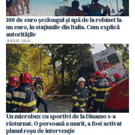
100 de euro șezlongul și apă de la robinet la
un euro, în stațiunile din Italia. Cum explică
autoritățile
31 IULIE 2026
Un microbuz cu sportivi de la Dinamo s-a
răsturnat. O persoană a murit, a fost activat
planul roșu de intervenție