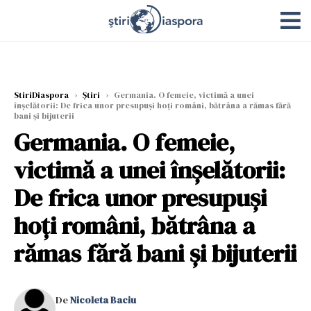
StiriDiaspora
›
Știri
›
Germania. O femeie, victimă a unei
înșelătorii: De frica unor presupuși hoți români, bătrâna a rămas fără
bani și bijuterii
Germania. O femeie,
victimă a unei înșelătorii:
De frica unor presupuși
hoți români, bătrâna a
rămas fără bani și bijuterii
De
Nicoleta Baciu