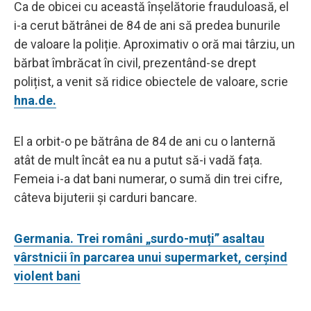
Ca de obicei cu această înșelătorie frauduloasă, el
i-a cerut bătrânei de 84 de ani să predea bunurile
de valoare la poliție. Aproximativ o oră mai târziu, un
bărbat îmbrăcat în civil, prezentând-se drept
polițist, a venit să ridice obiectele de valoare, scrie
hna.de.
El a orbit-o pe bătrâna de 84 de ani cu o lanternă
atât de mult încât ea nu a putut să-i vadă fața.
Femeia i-a dat bani numerar, o sumă din trei cifre,
câteva bijuterii și carduri bancare.
Germania. Trei români „surdo-muți” asaltau
vârstnicii în parcarea unui supermarket, cerșind
violent bani