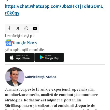
https://chat.whatsapp.com/Jb6xHKTjTdhIGOmU
rCk0qy
Urmăriți-ne și pe
Google News
și în aplicațiile mobile
Gabriel Nuță-Stoica
Jurnalist cu peste 15 ani de experiență, specializat în
monitorizare media, analiză de conținut și comunicare
strategică. Redactor-șef adjunct al portalului
ȘtiriDiaspora.ro și realizator al emisiunii „Departe de