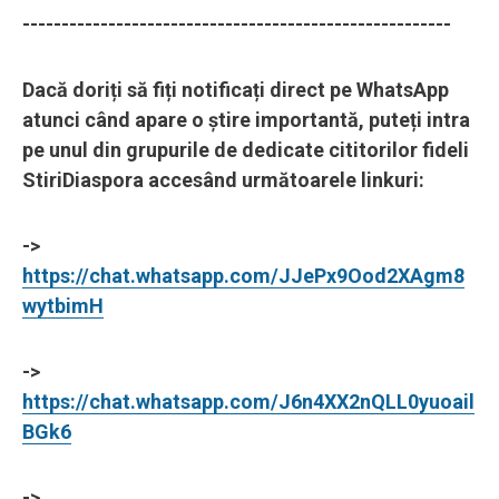
-------------------------------------------------------
Dacă doriți să fiți notificați direct pe WhatsApp
atunci când apare o știre importantă, puteți intra
pe unul din grupurile de dedicate cititorilor fideli
StiriDiaspora accesând următoarele linkuri:
->
https://chat.whatsapp.com/JJePx9Ood2XAgm8
wytbimH
->
https://chat.whatsapp.com/J6n4XX2nQLL0yuoail
BGk6
->