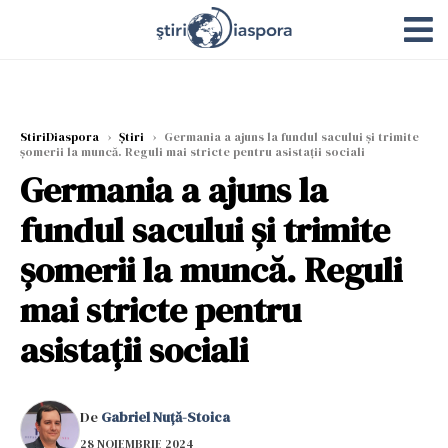
StiriDiaspora
›
Știri
›
Germania a ajuns la fundul sacului și trimite
șomerii la muncă. Reguli mai stricte pentru asistații sociali
Germania a ajuns la
fundul sacului și trimite
șomerii la muncă. Reguli
mai stricte pentru
asistații sociali
De
Gabriel Nuță-Stoica
28 NOIEMBRIE 2024