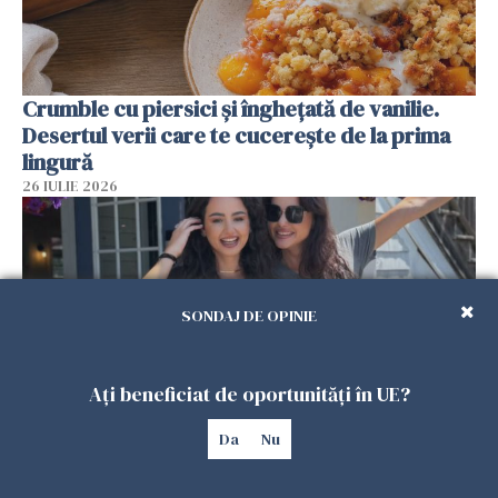
Crumble cu piersici și înghețată de vanilie.
Desertul verii care te cucerește de la prima
lingură
26 IULIE 2026
SONDAJ DE OPINIE
Ați beneficiat de oportunități în UE?
Da
Nu
Cum au devenit două românce de neînlocuit
într-un restaurant din SUA. Patronul: „Nu știu