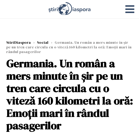
StiriDiaspora
›
Social
›
Germania. Un român a mers minute în șir
pe un tren care circula cu o viteză 160 kilometri la oră: Emoții mari în
rândul pasagerilor
Germania. Un român a
mers minute în șir pe un
tren care circula cu o
viteză 160 kilometri la oră:
Emoții mari în rândul
pasagerilor