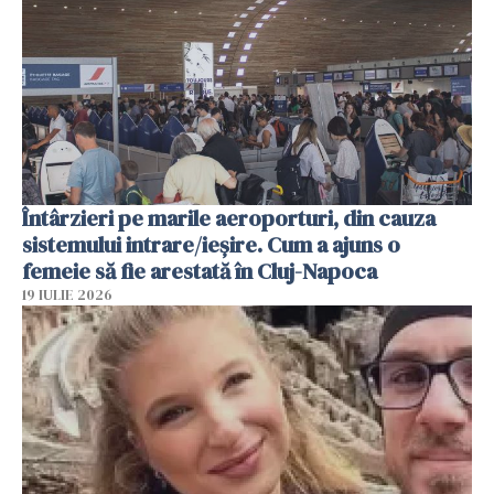
Întârzieri pe marile aeroporturi, din cauza
sistemului intrare/ieșire. Cum a ajuns o
femeie să fie arestată în Cluj-Napoca
19 IULIE 2026