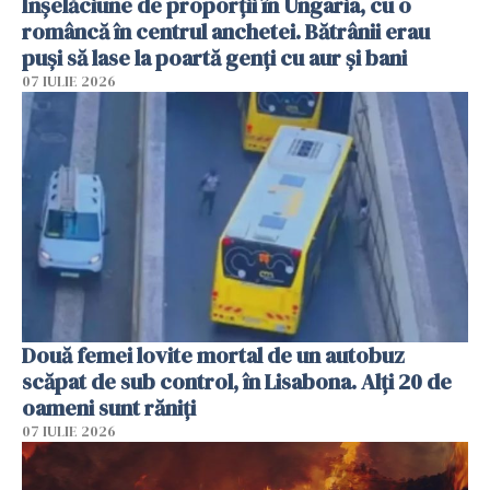
Înșelăciune de proporții în Ungaria, cu o
româncă în centrul anchetei. Bătrânii erau
puși să lase la poartă genți cu aur și bani
07 IULIE 2026
Două femei lovite mortal de un autobuz
scăpat de sub control, în Lisabona. Alți 20 de
oameni sunt răniți
07 IULIE 2026