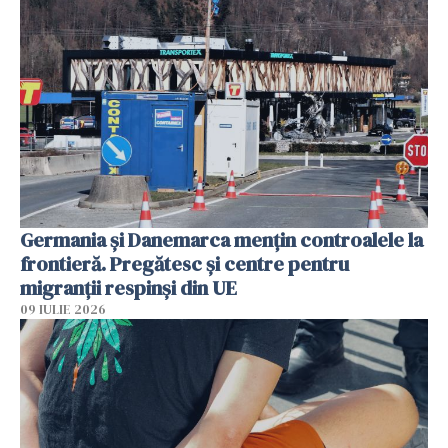
Germania și Danemarca mențin controalele la
frontieră. Pregătesc și centre pentru
migranții respinși din UE
09 IULIE 2026