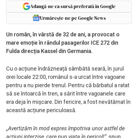
Adaugă-ne ca sursă preferată în Google
Urmărește-ne pe Google News
Un român, în vârstă de 32 de ani, a provocat o
mare emoție în rândul pasagerilor ICE 272 din
Fulda direcția Kassel din Germania.
Cu o acțiune îndrăzneață sâmbătă seară, în jurul
orei locale 22:00, românul s-a urcat între vagoane
pentru a nu pierde trenul. Pentru că bărbatul a ratat
să se întoarcă în tren, a sărit între vagoanele care
era deja în mișcare. Din fericire, a fost nevătămat în
această acțiune periculoasă.
„Avertizăm în mod expres împotriva unor astfel de
acțiuni interzise, ​​care pun viața în pericol!”
, spun