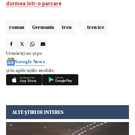
dormea într-o parcare
roman
Germania
tren
tren ice
Urmăriți-ne și pe
Google News
și în aplicațiile mobile
ALTE ȘTIRI DE INTERES