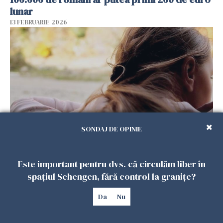
lunar
13 FEBRUARIE 2026
SONDAJ DE OPINIE
De ce dorul de casă rămâne atât de viu la
românii plecați în diaspora? Psiholog Radu
Este important pentru dvs. că circulăm liber în
Leca, explicații pe înțelesul tuturor
spațiul Schengen, fără control la granițe?
13 FEBRUARIE 2026
Da
Nu