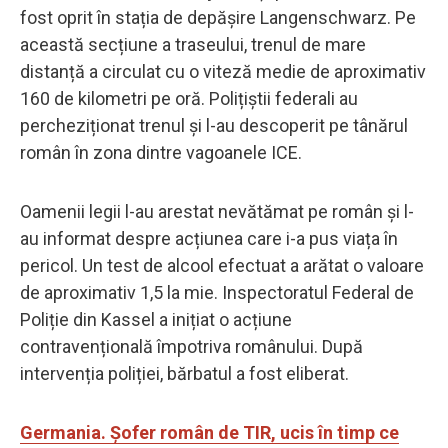
fost oprit în stația de depășire Langenschwarz. Pe
această secțiune a traseului, trenul de mare
distanță a circulat cu o viteză medie de aproximativ
160 de kilometri pe oră. Polițiștii federali au
percheziționat trenul și l-au descoperit pe tânărul
român în zona dintre vagoanele ICE.
Oamenii legii l-au arestat nevătămat pe român și l-
au informat despre acțiunea care i-a pus viața în
pericol. Un test de alcool efectuat a arătat o valoare
de aproximativ 1,5 la mie. Inspectoratul Federal de
Poliție din Kassel a inițiat o acțiune
contravențională împotriva românului. După
intervenția poliției, bărbatul a fost eliberat.
Germania. Șofer român de TIR, ucis în timp ce