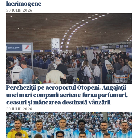
lacrimogene
30 IULIE 2026
Percheziții pe aeroportul Otopeni. Angajații
unei mari companii aeriene furau parfumuri,
ceasuri și mâncarea destinată vânzării
30 IULIE 2026