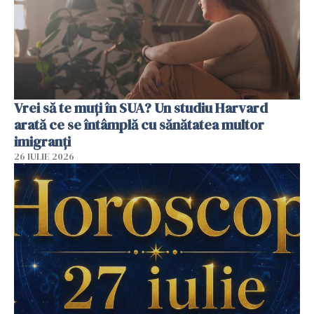
Vrei să te muți în SUA? Un studiu Harvard
arată ce se întâmplă cu sănătatea multor
imigranți
26 IULIE 2026