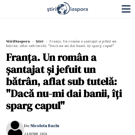
StiriDiaspora
›
Știri
›
Franța. Un român a șantajat și jefuit un
bătrân, aflat sub tutelă: "Dacă nu-mi dai banii, îți sparg capul"
Franța. Un român a
șantajat și jefuit un
bătrân, aflat sub tutelă:
"Dacă nu-mi dai banii, îți
sparg capul"
De
Nicoleta Baciu
24 IUNIE 2021