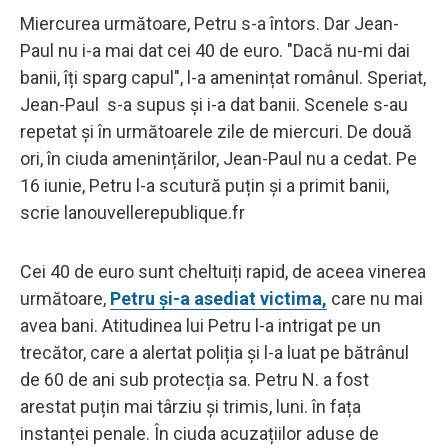
Miercurea următoare, Petru s-a întors. Dar Jean-
Paul nu i-a mai dat cei 40 de euro. "Dacă nu-mi dai
banii, îți sparg capul", l-a amenințat românul. Speriat,
Jean-Paul s-a supus și i-a dat banii. Scenele s-au
repetat și în următoarele zile de miercuri. De două
ori, în ciuda amenințărilor, Jean-Paul nu a cedat. Pe
16 iunie, Petru l-a scutură puțin și a primit banii,
scrie lanouvellerepublique.fr
Cei 40 de euro sunt cheltuiți rapid, de aceea vinerea
următoare,
Petru și-a asediat victima,
care nu mai
avea bani. Atitudinea lui Petru l-a intrigat pe un
trecător, care a alertat poliția și l-a luat pe bătrânul
de 60 de ani sub protecția sa. Petru N. a fost
arestat puțin mai târziu și trimis, luni. în fața
instanței penale. În ciuda acuzațiilor aduse de