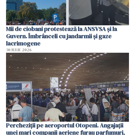
Mii de ciobani protestează la ANSVSA și la
Guvern. Îmbrânceli cu jandarmii și gaze
lacrimogene
30 IULIE 2026
Percheziții pe aeroportul Otopeni. Angajații
unei mari companii aeriene furau parfumuri,