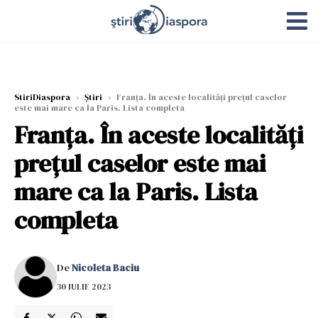
StiriDiaspora
›
Știri
›
Franța. În aceste localități prețul caselor
este mai mare ca la Paris. Lista completa
Franța. În aceste localități
prețul caselor este mai
mare ca la Paris. Lista
completa
De
Nicoleta Baciu
30 IULIE 2023