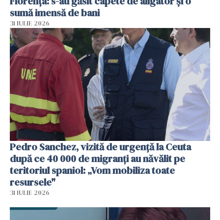
Florența: s-au găsit capete de aligator și o
sumă imensă de bani
31 IULIE 2026
Pedro Sanchez, vizită de urgență la Ceuta
după ce 40 000 de migranți au năvălit pe
teritoriul spaniol: „Vom mobiliza toate
resursele"
31 IULIE 2026