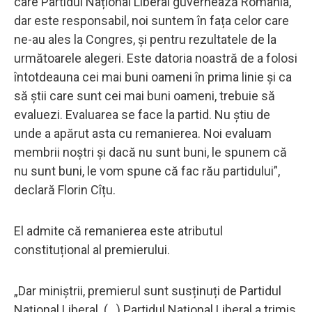
care Partidul Național Liberal guvernează România,
dar este responsabil, noi suntem în fața celor care
ne-au ales la Congres, și pentru rezultatele de la
următoarele alegeri. Este datoria noastră de a folosi
întotdeauna cei mai buni oameni în prima linie și ca
să știi care sunt cei mai buni oameni, trebuie să
evaluezi. Evaluarea se face la partid. Nu știu de
unde a apărut asta cu remanierea. Noi evaluam
membrii noștri și dacă nu sunt buni, le spunem că
nu sunt buni, le vom spune că fac rău partidului”,
declară Florin Cîțu.
El admite că remanierea este atributul
constituțional al premierului.
„Dar miniștrii, premierul sunt susținuți de Partidul
Național Liberal. (...) Partidul Național Liberal a trimis