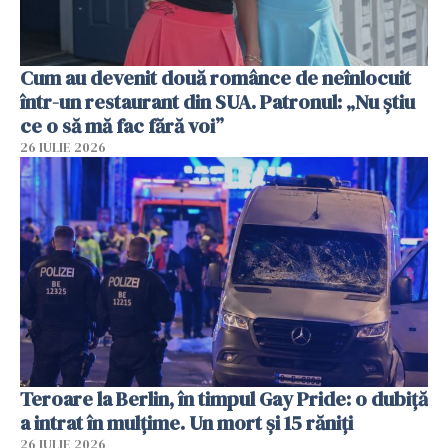
Cum au devenit două românce de neînlocuit
într-un restaurant din SUA. Patronul: „Nu știu
ce o să mă fac fără voi”
26 IULIE 2026
Teroare la Berlin, în timpul Gay Pride: o dubiță
a intrat în mulțime. Un mort și 15 răniți
26 IULIE 2026