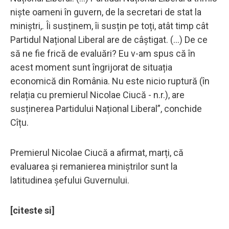
niște oameni în guvern, de la secretari de stat la
miniștri,. Îi susținem, îi susțin pe toți, atât timp cât
Partidul Național Liberal are de câștigat. (...) De ce
să ne fie frică de evaluări? Eu v-am spus că în
acest moment sunt îngrijorat de situația
economică din România. Nu este nicio ruptură (în
relația cu premierul Nicolae Ciucă - n.r.), are
susținerea Partidului Național Liberal”, conchide
Cîțu.
Premierul Nicolae Ciucă a afirmat, marți, că
evaluarea şi remanierea miniştrilor sunt la
latitudinea şefului Guvernului.
[citeste si]