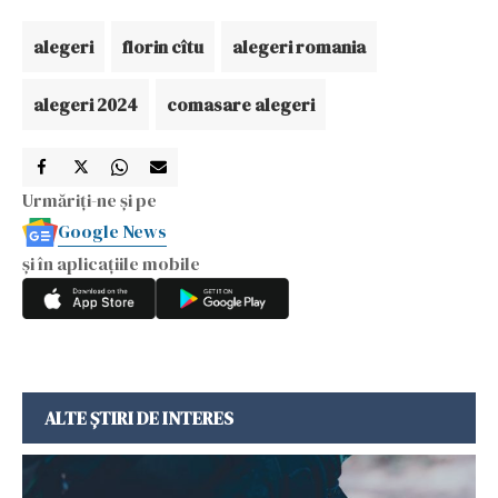
alegeri
florin cîtu
alegeri romania
alegeri 2024
comasare alegeri
Urmăriți-ne și pe
Google News
și în aplicațiile mobile
ALTE ȘTIRI DE INTERES