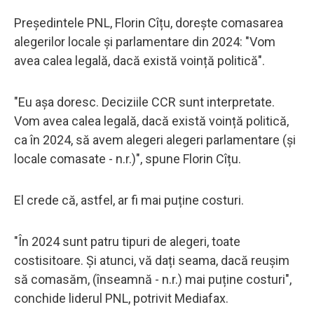
Președintele PNL, Florin Cîțu, dorește comasarea
alegerilor locale și parlamentare din 2024: "Vom
avea calea legală, dacă există voință politică".
"Eu așa doresc. Deciziile CCR sunt interpretate.
Vom avea calea legală, dacă există voință politică,
ca în 2024, să avem alegeri alegeri parlamentare (și
locale comasate - n.r.)", spune Florin Cîțu.
El crede că, astfel, ar fi mai puține costuri.
"În 2024 sunt patru tipuri de alegeri, toate
costisitoare. Și atunci, vă dați seama, dacă reușim
să comasăm, (înseamnă - n.r.) mai puține costuri",
conchide liderul PNL, potrivit Mediafax.