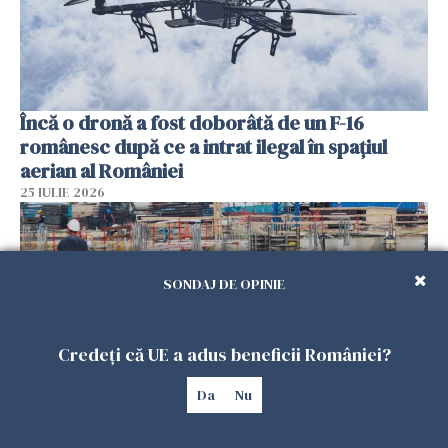
Încă o dronă a fost doborâtă de un F-16
românesc după ce a intrat ilegal în spațiul
aerian al României
25 IULIE 2026
SONDAJ DE OPINIE
Credeți că UE a adus beneficii României?
Da
Nu
Se caută urgent români pentru șantiere din