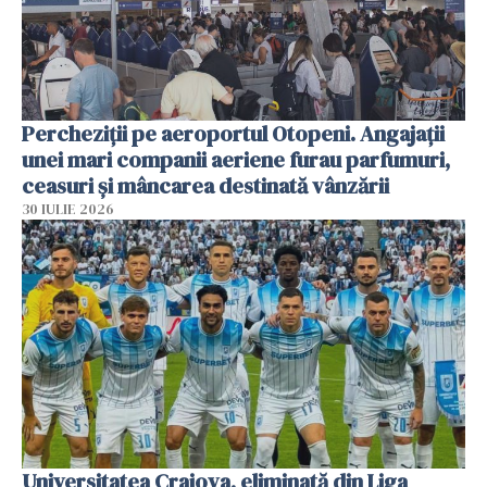
Percheziții pe aeroportul Otopeni. Angajații
unei mari companii aeriene furau parfumuri,
ceasuri și mâncarea destinată vânzării
30 IULIE 2026
Universitatea Craiova, eliminată din Liga