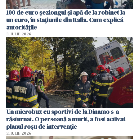
100 de euro șezlongul și apă de la robinet la
un euro, în stațiunile din Italia. Cum explică
autoritățile
31 IULIE 2026
Un microbuz cu sportivi de la Dinamo s-a
răsturnat. O persoană a murit, a fost activat
planul roșu de intervenție
31 IULIE 2026