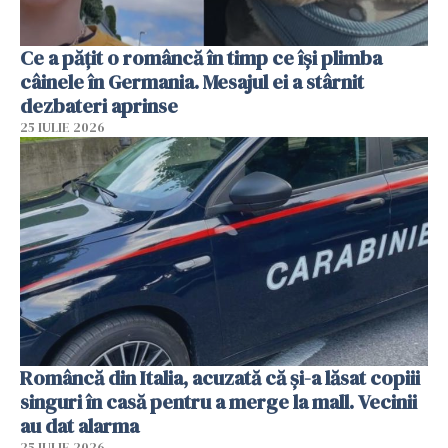
Ce a pățit o româncă în timp ce își plimba
câinele în Germania. Mesajul ei a stârnit
dezbateri aprinse
25 IULIE 2026
Româncă din Italia, acuzată că și-a lăsat copiii
singuri în casă pentru a merge la mall. Vecinii
au dat alarma
25 IULIE 2026