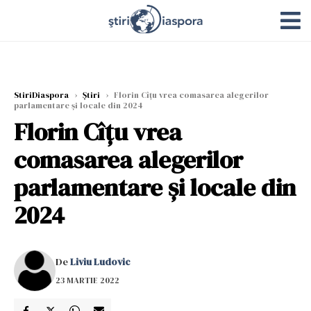
StiriDiaspora
›
Știri
›
Florin Cîțu vrea comasarea alegerilor
parlamentare și locale din 2024
Florin Cîțu vrea
comasarea alegerilor
parlamentare și locale din
2024
De
Liviu Ludovic
23 MARTIE 2022