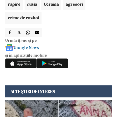
rapire
rusia
Ucraina
agresori
crime de razboi
Urmăriți-ne și pe
Google News
și în aplicațiile mobile
ALTE ȘTIRI DE INTERES