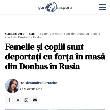
StiriDiaspora
›
Știri
›
Femeile și copiii sunt deportați cu forța în
masă din Donbas în Rusia
Femeile și copiii sunt
deportați cu forța în masă
din Donbas în Rusia
De
Alexandra Curtache
22 MARTIE 2022