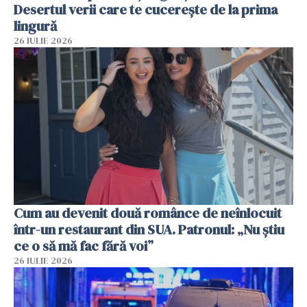
Desertul verii care te cucerește de la prima
lingură
26 IULIE 2026
Cum au devenit două românce de neînlocuit
într-un restaurant din SUA. Patronul: „Nu știu
ce o să mă fac fără voi”
26 IULIE 2026