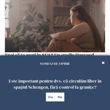
Vrei să te muți în SUA? Un studiu Harvard
arată ce se întâmplă cu sănătatea multor
SONDAJ DE OPINIE
imigranți
26 IULIE 2026
Este important pentru dvs. că circulăm liber în
spațiul Schengen, fără control la granițe?
Da
Nu