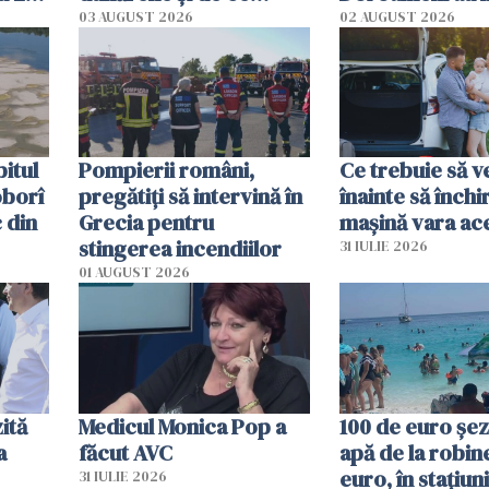
ecută
România resimte
03 AUGUST 2026
02 AUGUST 2026
efectele, deși a plouat
în iulie
itul
Pompierii români,
Ce trebuie să ve
oborî
pregătiţi să intervină în
înainte să închi
 din
Grecia pentru
mașină vara ac
stingerea incendiilor
31 IULIE 2026
01 AUGUST 2026
ită
Medicul Monica Pop a
100 de euro șez
a
făcut AVC
apă de la robine
euro, în stațiuni
31 IULIE 2026