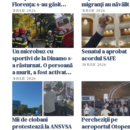
Florența: s-au găsit
migranți au năvălit
capete de aligator și o
teritoriul spaniol:
31 IULIE 2026
31 IULIE 2026
sumă imensă de bani
mobiliza toate
resursele"
Un microbuz cu
Senatul a aprobat
sportivi de la Dinamo s-
acordul SAFE
a răsturnat. O persoană
30 IULIE 2026
a murit, a fost activat
planul roșu de
31 IULIE 2026
intervenție
Mii de ciobani
Percheziții pe
protestează la ANSVSA
aeroportul Otopen