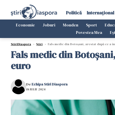
Politică
Internațional
Economie
Joburi
Monden
Sport
Educ
Povestea Mea
Eș
StiriDiaspora
›
Știri
›
Fals medic din Botoșani, arestat după ce a în
Fals medic din Botoșani,
euro
De
Echipa Stiri Diaspora
18 IULIE 2024