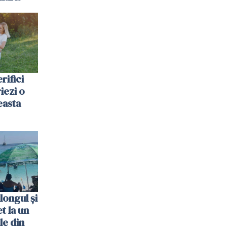
rifici
riezi o
easta
longul și
t la un
le din