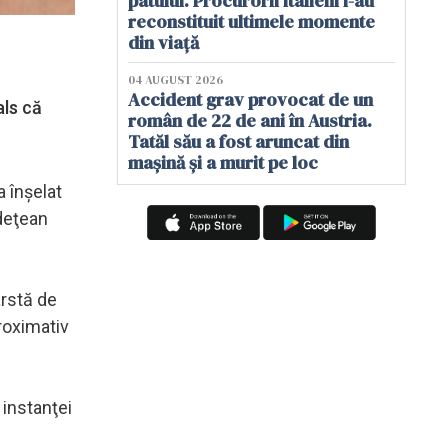
patului. Procurorii italieni i-au
reconstituit ultimele momente
din viață
04 AUGUST 2026
Accident grav provocat de un
als că
român de 22 de ani în Austria.
Tatăl său a fost aruncat din
mașină și a murit pe loc
a înşelat
udeţean
ârstă de
roximativ
 instanţei