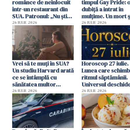
românce de neînlocuit
timpul Gay Pride: 
într-un restaurant din
dubiță a intrat în
SUA. Patronul: „Nu știu
mulțime. Un mort ș
ce o să mă fac fără voi”
răniți
26 IULIE 2026
26 IULIE 2026
Vrei să te muți în SUA?
Horoscop 27 iulie.
Un studiu Harvard arată
Lunea care schim
ce se întâmplă cu
ritmul săptămânii.
sănătatea multor
Universul deschide
imigranți
neașteptate pentr
26 IULIE 2026
26 IULIE 2026
unele zodii