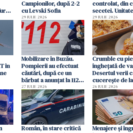
Campionilor, după 2-2
controlat, din 
furau
cu Levski Sofia
secetei. Unitate
și
deja oprită
29 IULIE 2026
29 IULIE 2026
ă
Mobilizare în Buzău.
Crumble cu pier
T în
Pompierii au efectuat
înghețată de van
ane
căutări, după ce un
Desertul verii c
bărbat a anunțat la 112
cucerește de l
că a văzut un obiect
lingură
27 IULIE 2026
26 IULIE 2026
luminos
n
Român, în stare critică
Menajere și îngr