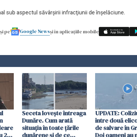
l sub aspectul săvârşirii infracţiunii de înşelăciune.
Google News
și pe
și în aplicațiile mobile
ul
Seceta lovește întreaga
UPDATE: Colizi
în
Dunăre. Cum arată
între două elic
leare
situația în toate țările
de salvare în Gr
u 2
dunărene și de ce
Doi oameni au 