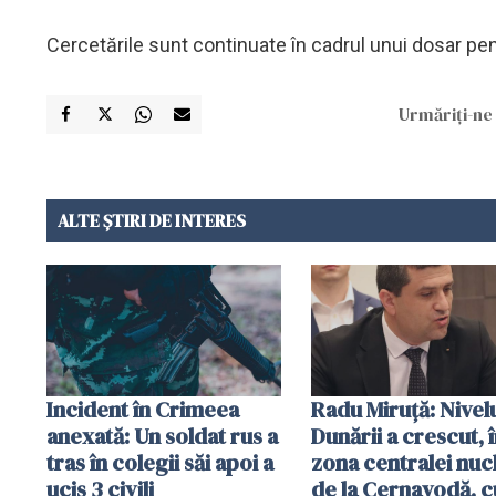
Cercetările sunt continuate în cadrul unui dosar pena
Urmăriți-ne 
ALTE ȘTIRI DE INTERES
Incident în Crimeea
Radu Miruţă: Nivel
anexată: Un soldat rus a
Dunării a crescut, 
tras în colegii săi apoi a
zona centralei nuc
ucis 3 civili
de la Cernavodă, c