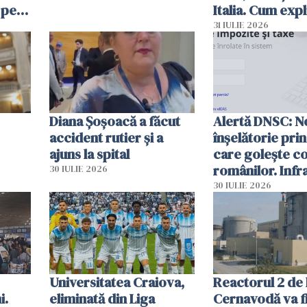
 pe
Italia. Cum expl
 „Vom
autoritățile
31 IULIE 2026
Diana Șoșoacă a făcut
Alertă DNSC: N
accident rutier și a
înșelătorie pri
ajuns la spital
care golește co
românilor. Infr
30 IULIE 2026
folosesc numel
30 IULIE 2026
Ghișeul.ro și al 
Române
Universitatea Craiova,
Reactorul 2 de 
i.
eliminată din Liga
Cernavodă va fi