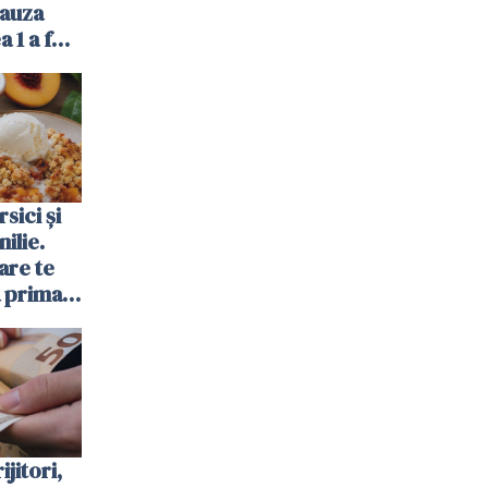
cauza
a 1 a fost
sici și
ilie.
are te
a prima
ijitori,