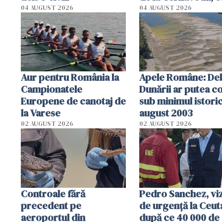
cm faţă de ziua tr
04 AUGUST 2026
04 AUGUST 2026
Aur pentru România la
Apele Române: Deb
Campionatele
Dunării ar putea c
Europene de canotaj de
sub minimul istoric
la Varese
august 2003
02 AUGUST 2026
02 AUGUST 2026
Controale fără
Pedro Sanchez, viz
precedent pe
de urgență la Ceut
aeroportul din
după ce 40 000 de