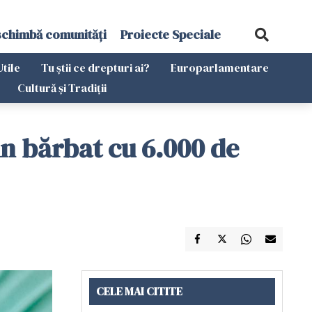
schimbă comunități
Proiecte Speciale
Utile
Tu știi ce drepturi ai?
Europarlamentare
Cultură și Tradiții
un bărbat cu 6.000 de
CELE MAI CITITE