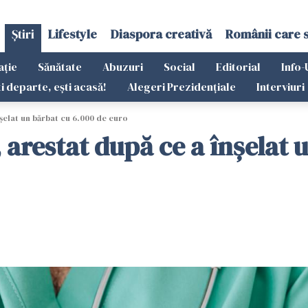
Știri
Lifestyle
Diaspora creativă
Românii care 
ație
Sănătate
Abuzuri
Social
Editorial
Info-
ti departe, ești acasă!
Alegeri Prezidențiale
Interviuri
şelat un bărbat cu 6.000 de euro
 arestat după ce a înşelat 