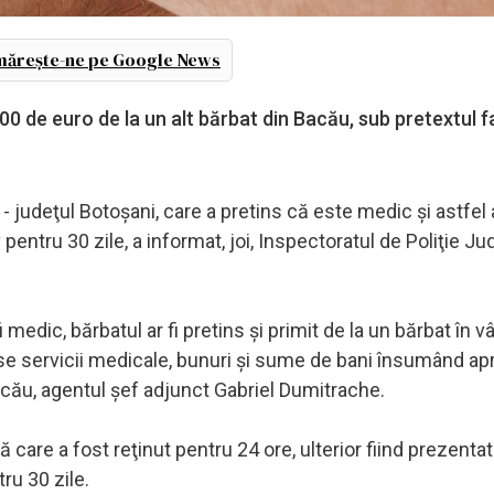
ărește-ne pe Google News
00 de euro de la un alt bărbat din Bacău, sub pretextul f
- judeţul Botoşani, care a pretins că este medic şi astfel 
pentru 30 zile, a informat, joi, Inspectoratul de Poliţie J
i medic, bărbatul ar fi pretins şi primit de la un bărbat în v
e servicii medicale, bunuri şi sume de bani însumând ap
Bacău, agentul şef adjunct Gabriel Dumitrache.
ă care a fost reţinut pentru 24 ore, ulterior fiind prezentat
ru 30 zile.