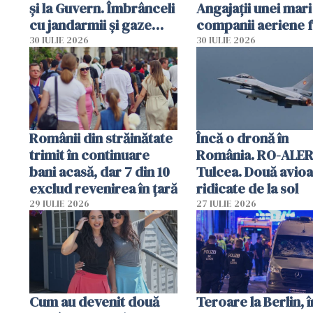
și la Guvern. Îmbrânceli
Angajații unei mari
cu jandarmii și gaze
companii aeriene 
lacrimogene
parfumuri, ceasuri 
30 IULIE 2026
30 IULIE 2026
mâncarea destinat
vânzării
Românii din străinătate
Încă o dronă în
trimit în continuare
România. RO-ALER
bani acasă, dar 7 din 10
Tulcea. Două avio
exclud revenirea în țară
ridicate de la sol
29 IULIE 2026
27 IULIE 2026
Cum au devenit două
Teroare la Berlin, î