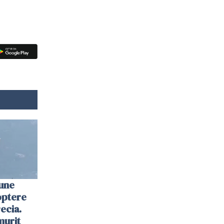
une
optere
ecia.
murit