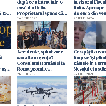
o
după ce a intrat într-o
în vizorul Fiscu
casă din Italia.
Italia. Aproape
i 15
Proprietarul spune că
de euro din veni
s-a apărat cu un cuțit
ascunși de autor
26 IULIE 2026
26 IULIE 2026
Accidente, spitalizare
Ce a pățit o ro
bă
sau alte urgențe?
timp ce își pli
Consulatul României la
câinele în Germ
 uși
Roma promite
Mesajul ei a stâr
u
intervenții în doar 24
dezbateri apri
26 IULIE 2026
25 IULIE 2026
de ore