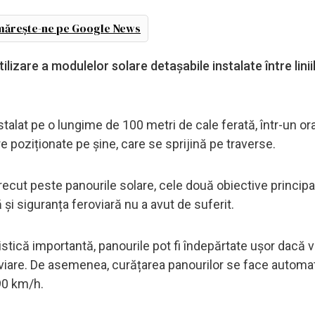
ărește-ne pe Google News
ilizare a modulelor solare detașabile instalate între linii
stalat pe o lungime de 100 metri de cale ferată, într-un or
e poziționate pe șine, care se sprijină pe traverse.
trecut peste panourile solare, cele două obiective princip
și siguranța feroviară nu a avut de suferit.
istică importantă, panourile pot fi îndepărtate ușor dacă va
eroviare. De asemenea, curățarea panourilor se face automat
90 km/h.