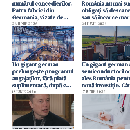
numărul concedierilor.
România nu mai su
Patru fabrici din
obligați să descar
Germania, vizate de
sau să încarce mar
închidere
Legea a fost
26 IUNIE 2026
24 IUNIE 2026
promulgată
Un gigant german
Un gigant german 
prelungește programul
semiconductorilor
angajaților, fără plată
ales România pent
suplimentară, după ce a
nouă investiție. Câ
concediat mii de
locuri de muncă ar
18 IUNIE 2026
17 IUNIE 2026
persoane
putea apărea în
următorii ani