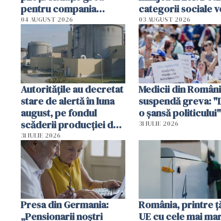
pentru compania
categorii sociale v
aeriană
mai putea să le
04 AUGUST 2026
03 AUGUST 2026
păstreze
Autoritățile au decretat
Medicii din Român
stare de alertă în luna
suspendă greva: 
august, pe fondul
o șansă politicului"
scăderii producţiei de
31 IULIE 2026
energie electrică
31 IULIE 2026
Presa din Germania:
România, printre ţă
„Pensionarii noștri
UE cu cele mai mar