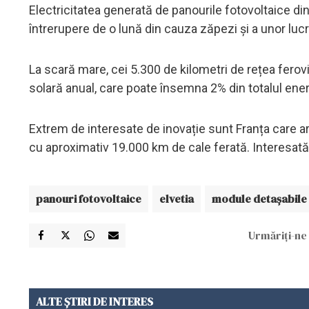
Electricitatea generată de panourile fotovoltaice din
întrerupere de o lună din cauza zăpezi și a unor lu
La scară mare, cei 5.300 de kilometri de rețea ferov
solară anual, care poate însemna 2% din totalul energi
Extrem de interesate de inovație sunt Franța care are
cu aproximativ 19.000 km de cale ferată. Interesat
panouri fotovoltaice
elvetia
module detașabile
Urmăriți-ne 
ALTE ȘTIRI DE INTERES