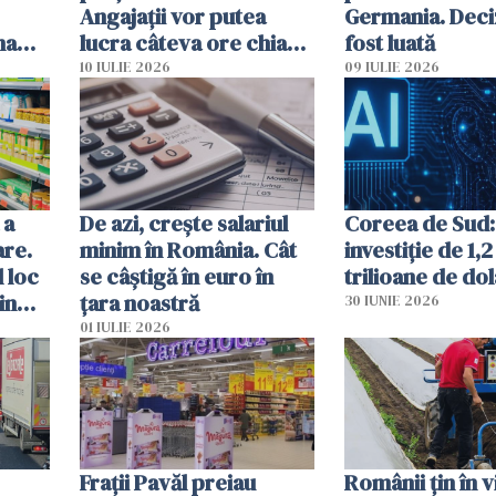
Angajații vor putea
Germania. Deci
na
lucra câteva ore chiar
fost luată
dacă sunt în
10 IULIE 2026
09 IULIE 2026
incapacitate de muncă
 a
De azi, crește salariul
Coreea de Sud:
are.
minim în România. Cât
investiție de 1,2
 loc
se câștigă în euro în
trilioane de dol
in
țara noastră
30 IUNIE 2026
01 IULIE 2026
Frații Pavăl preiau
Românii țin în v