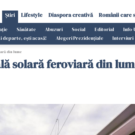
Știri
Lifestyle
Diaspora creativă
Românii care 
ație
Sănătate
Abuzuri
Social
Editorial
Info-
ti departe, ești acasă!
Alegeri Prezidențiale
Interviuri
iară din lume
lă solară feroviară din lu