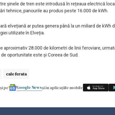
tre șinele de tren este introdusă în rețeaua electrică loca
crări tehnice, panourile au produs peste 16.000 de kWh.
iară elvețiană ar putea genera până la un miliard de kWh 
ei utilizate în Elveția.
 aproximativ 28.000 de kilometri de linii feroviare, urmată
ă de oportunitate este și Coreea de Sud.
cale ferata
Google News
și pe
și în aplicațiile mobile