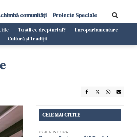
schimbă comunități
Proiecte Speciale
Utile
Tu știi ce drepturi ai?
Europarlamentare
Cultură și Tradiții
me
CELE MAI CITITE
05 AUGUST 2026