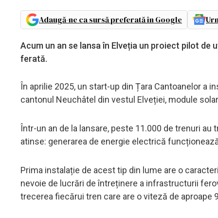
Adaugă-ne ca sursă preferată în Google
Urm
Acum un an se lansa în Elveția un proiect pilot de ut
ferată.
În aprilie 2025, un start-up din Țara Cantoanelor a in
cantonul Neuchâtel din vestul Elveției, module solar
Într-un an de la lansare, peste 11.000 de trenuri au 
atinse: generarea de energie electrică funcționează 
Prima instalație de acest tip din lume are o caracter
nevoie de lucrări de întreținere a infrastructurii f
trecerea fiecărui tren care are o viteză de aproape 