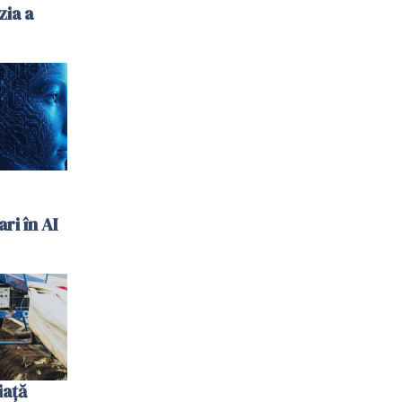
zia a
ari în AI
iață