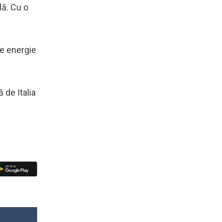
lă. Cu o
de energie
 de Italia