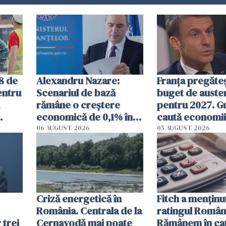
8 de
Alexandru Nazare:
Franța pregăte
entru
Scenariul de bază
buget de auster
rămâne o creştere
pentru 2027. G
economică de 0,1% în
caută economii
acest an
miliarde de eu
06 AUGUST 2026
05 AUGUST 2026
Criză energetică în
Fitch a menţinu
România. Centrala de la
ratingul Români
 trei
Cernavodă mai poate
Rămânem în ca