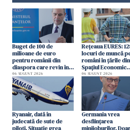
Buget de 100 de
Rețeaua EURES: 12
milioane de euro
locuri de muncă p
pentru românii din
români în țările din
diaspora care revin în
Spaţiul Economic
țară și vor să-și
European
06 AUGUST 2026
06 AUGUST 2026
deschidă o afacere
Ryanair, dată în
Germania vrea
judecată de sute de
desființarea
piloți. Situație grea
minijoburilor. Doar