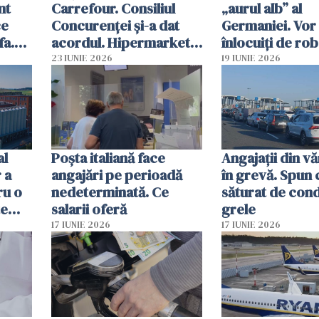
nt
Carrefour. Consiliul
„aurul alb” al
ce
Concurenței și-a dat
Germaniei. Vor 
fa.
acordul. Hipermarketul
înlocuiți de rob
devine 100% românesc
culesul sparang
23 IUNIE 2026
19 IUNIE 2026
al
Poșta italiană face
Angajații din vă
 a
angajări pe perioadă
în grevă. Spun 
ru o
nedeterminată. Ce
săturat de condi
te
salarii oferă
grele
17 IUNIE 2026
17 IUNIE 2026