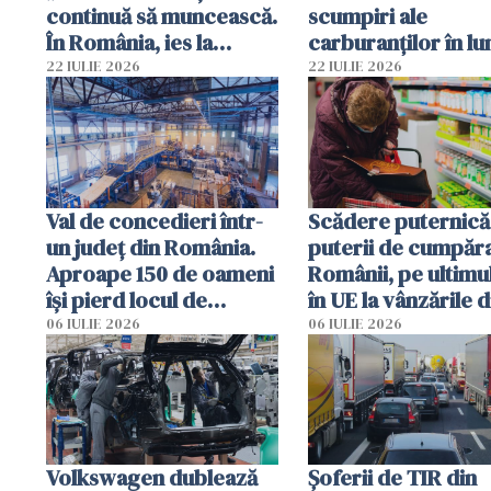
continuă să muncească.
scumpiri ale
În România, ies la
carburanţilor în lu
pensie devreme și nu
iunie 2026
22 IULIE 2026
22 IULIE 2026
mai lucrează”
Val de concedieri într-
Scădere puternică
un județ din România.
puterii de cumpăr
Aproape 150 de oameni
Românii, pe ultimul
își pierd locul de
în UE la vânzările d
muncă, iar viitorul unei
magazine
06 IULIE 2026
06 IULIE 2026
fabrici este incert
Volkswagen dublează
Șoferii de TIR din