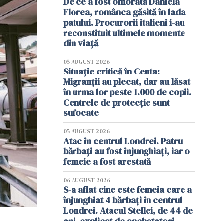
De ce a fost omorâtă Daniela
Florea, românca găsită în lada
patului. Procurorii italieni i-au
reconstituit ultimele momente
din viață
05 AUGUST 2026
Situație critică în Ceuta:
Migranții au plecat, dar au lăsat
în urma lor peste 1.000 de copii.
Centrele de protecție sunt
sufocate
05 AUGUST 2026
Atac în centrul Londrei. Patru
bărbați au fost înjunghiați, iar o
femeie a fost arestată
06 AUGUST 2026
S-a aflat cine este femeia care a
înjunghiat 4 bărbați în centrul
Londrei. Atacul Stellei, de 44 de
ani, explicat de anchetatori