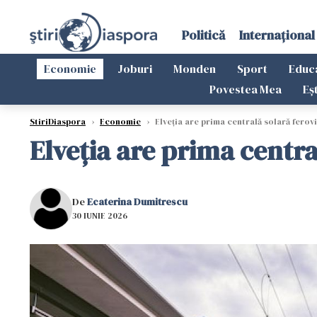
Politică
Internațional
Economie
Joburi
Monden
Sport
Educ
Povestea Mea
Eș
StiriDiaspora
›
Economie
›
Elveția are prima centrală solară ferov
Elveția are prima centra
De
Ecaterina Dumitrescu
30 IUNIE 2026