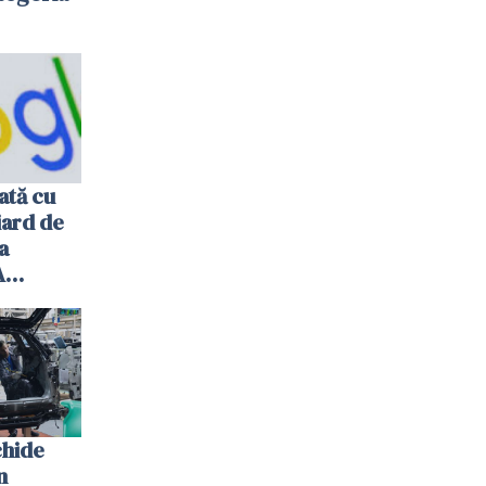
ată cu
iard de
a
A
chide
n