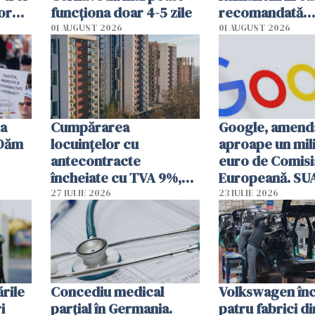
or
funcționa doar 4-5 zile
recomandată
investiţiilor
01 AUGUST 2026
01 AUGUST 2026
ia
Cumpărarea
Google, amend
"Dăm
locuinţelor cu
aproape un mil
antecontracte
euro de Comisi
încheiate cu TVA 9%,
Europeană. SU
prelungită până la 30
reacționează
27 IULIE 2026
23 IULIE 2026
septembrie
rile
Concediu medical
Volkswagen în
i
parțial în Germania.
patru fabrici di