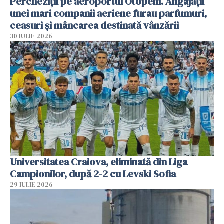
Percheziții pe aeroportul Otopeni. Angajații
unei mari companii aeriene furau parfumuri,
ceasuri și mâncarea destinată vânzării
30 IULIE 2026
Universitatea Craiova, eliminată din Liga
Campionilor, după 2-2 cu Levski Sofia
29 IULIE 2026