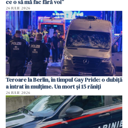
ce o să mă fac fără voi”
26 IULIE 2026
Teroare la Berlin, în timpul Gay Pride: o dubiță
a intrat în mulțime. Un mort și 15 răniți
26 IULIE 2026