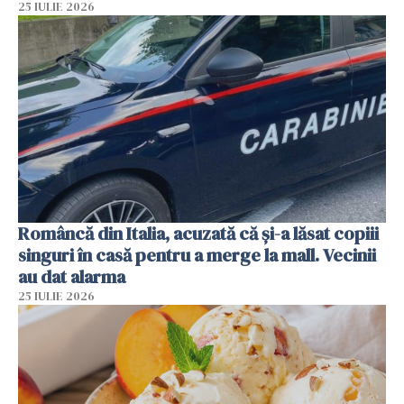
25 IULIE 2026
Româncă din Italia, acuzată că și-a lăsat copiii
singuri în casă pentru a merge la mall. Vecinii
au dat alarma
25 IULIE 2026