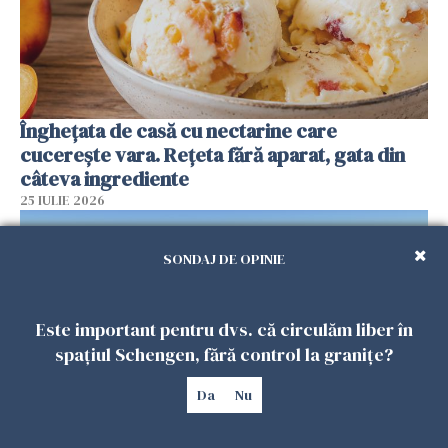
Înghețata de casă cu nectarine care
cucerește vara. Rețeta fără aparat, gata din
câteva ingrediente
25 IULIE 2026
SONDAJ DE OPINIE
Este important pentru dvs. că circulăm liber în
spațiul Schengen, fără control la granițe?
Da
Nu