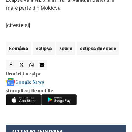
mare parte din Moldova.
[citeste si]
România
eclipsa
soare
eclipsa de soare
Urmăriți-ne și pe
Google News
și în aplicațiile mobile
ALTE ȘTIRI DE INTERES