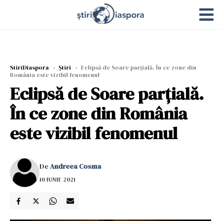
StiriDiaspora
›
Știri
›
Eclipsă de Soare parţială. În ce zone din
România este vizibil fenomenul
Eclipsă de Soare parţială.
În ce zone din România
este vizibil fenomenul
De
Andreea Cosma
10 IUNIE 2021