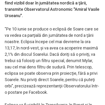
fiind vizibil doar în jumătatea nordică a ţării,
transmite Observatorul Astronomic "Amiral Vasile
Urseanu".
"Pe 10 iunie se produce o eclipsă de Soare care se
va vedea ca parţială din jumătatea de nord a ţării
noastre. Eclipsa începe cel mai devreme la ora
13,17, în nord-vest, şi va avea ca acoperire maximă
2,1% din discul Soarelui. Dacă doriţi să o priviţi, va
trebui să folosiţi un filtru special, denumit Mylar,
sau cel mai dens filtru de sudură. Prin telescop,
eclipsa se poate observa prin proiecţie, fără a privi
Soarele. Nu priviţi direct Soarele, pentru că puteţi
orbi", precizează reprezentanţii Observatorului într-
o postare pe Facebook.
Eclipsa va fi vizibilă în Transilvania, în Banat şi în