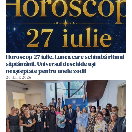
Horoscop 27 iulie. Lunea care schimbă ritmul
săptămânii. Universul deschide uși
neașteptate pentru unele zodii
26 IULIE 2026