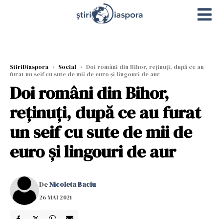
StiriDiaspora
›
Social
›
Doi români din Bihor, reținuți, după ce au
furat un seif cu sute de mii de euro și lingouri de aur
Doi români din Bihor,
reținuți, după ce au furat
un seif cu sute de mii de
euro și lingouri de aur
De
Nicoleta Baciu
26 MAI 2021