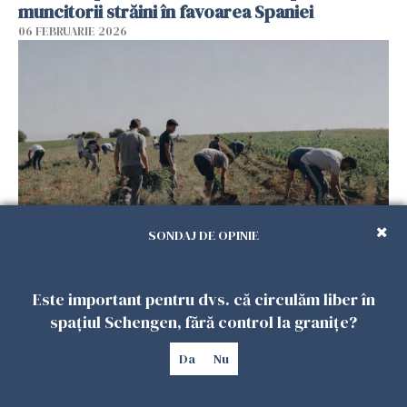
muncitorii străini în favoarea Spaniei
06 FEBRUARIE 2026
SONDAJ DE OPINIE
Muncitori români exploatați de clanul „Muti”
în Spania: 17 arestări în urma unui raid al
Este important pentru dvs. că circulăm liber în
poliției
spațiul Schengen, fără control la granițe?
04 FEBRUARIE 2026
Da
Nu