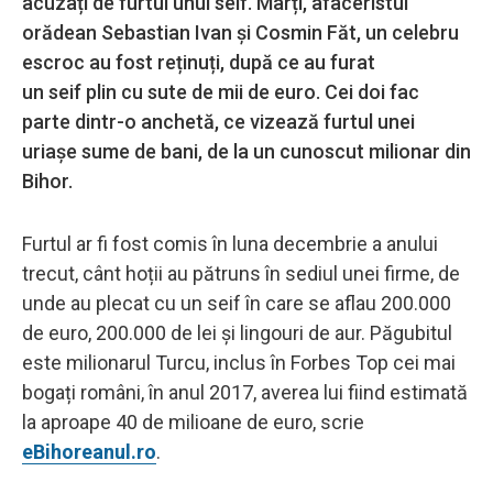
acuzați de furtul unui seif. Marți, afaceristul
orădean Sebastian Ivan și Cosmin Făt, un celebru
escroc au fost reținuți, după ce au furat
un seif plin cu sute de mii de euro. Cei doi fac
parte dintr-o anchetă, ce vizează furtul unei
uriașe sume de bani, de la un cunoscut milionar din
Bihor.
Furtul ar fi fost comis în luna decembrie a anului
trecut, cânt hoții au pătruns în sediul unei firme, de
unde au plecat cu un seif în care se aflau 200.000
de euro, 200.000 de lei și lingouri de aur. Păgubitul
este milionarul Turcu, inclus în Forbes Top cei mai
bogați români, în anul 2017, averea lui fiind estimată
la aproape 40 de milioane de euro, scrie
eBihoreanul.ro
.