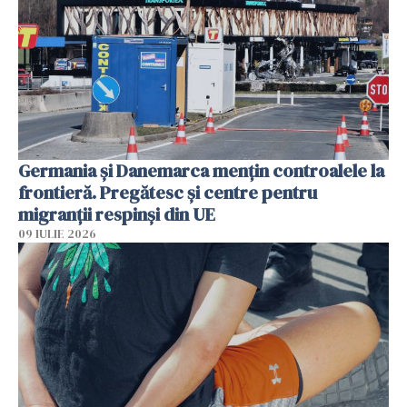
Germania și Danemarca mențin controalele la
frontieră. Pregătesc și centre pentru
migranții respinși din UE
09 IULIE 2026