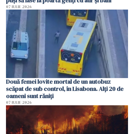
puși să lase la poartă genți cu aur și bani
07 IULIE 2026
Două femei lovite mortal de un autobuz
scăpat de sub control, în Lisabona. Alți 20 de
oameni sunt răniți
07 IULIE 2026