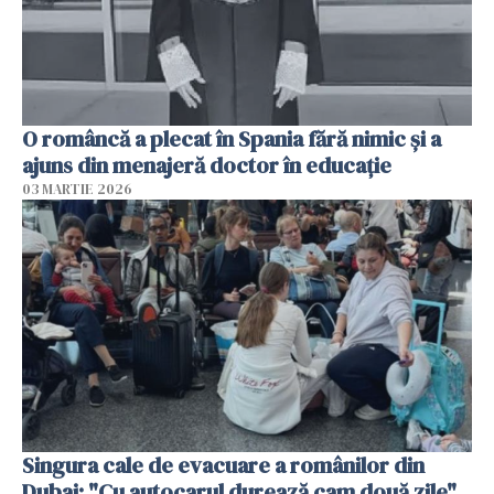
O româncă a plecat în Spania fără nimic și a
ajuns din menajeră doctor în educație
03 MARTIE 2026
Singura cale de evacuare a românilor din
Dubai: "Cu autocarul durează cam două zile"