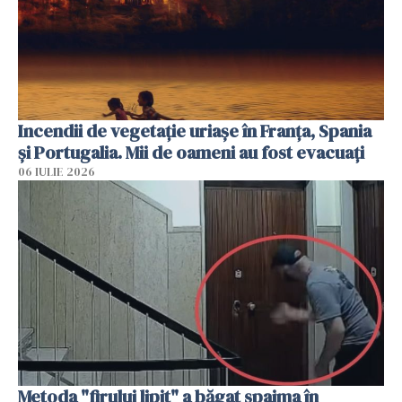
Incendii de vegetație uriașe în Franța, Spania
și Portugalia. Mii de oameni au fost evacuați
06 IULIE 2026
Metoda "firului lipit" a băgat spaima în