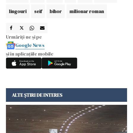
lingouri
seif
bihor
milionar roman
Urmăriți-ne și pe
Google News
și în aplicațiile mobile
ALTE ȘTIRI DE INTERES