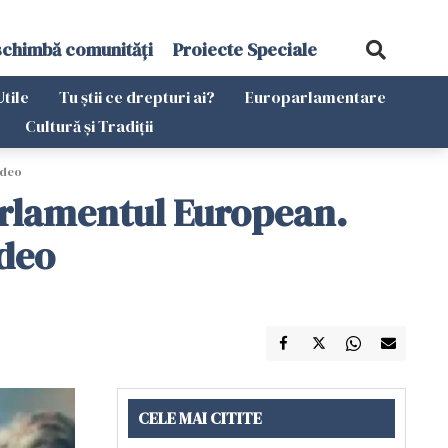
schimbă comunități
Proiecte Speciale
Utile
Tu știi ce drepturi ai?
Europarlamentare
Cultură și Tradiții
ideo
arlamentul European.
ideo
CELE MAI CITITE