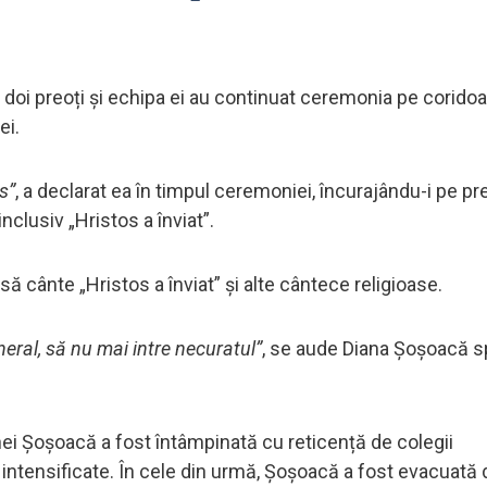
doi preoți și echipa ei au continuat ceremonia pe coridoa
ei.
s”
, a declarat ea în timpul ceremoniei, încurajându-i pe pr
nclusiv „Hristos a înviat”.
ă cânte „Hristos a înviat” și alte cântece religioase.
neral, să nu mai intre necuratul”
, se aude Diana Șoșoacă 
nei Șoșoacă a fost întâmpinată cu reticență de colegii
 intensificate. În cele din urmă, Șoșoacă a fost evacuată 