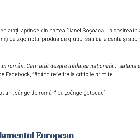
larații aprinse din partea Dianei Șoșoacă. La sosirea în 
țumiți de zgomotul produs de grupul său care cânta și spu
ace un român. Cam atât despre trădarea națională... satana e
pe Facebook, făcând referire la criticile primite.
mbat un „sânge de român” cu „sânge getodac”
rlamentul European