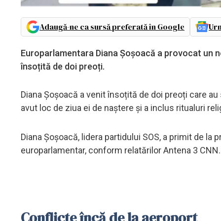
Adaugă-ne ca sursă preferată în Google
Urm
Europarlamentara Diana Șoșoacă a provocat un no
însoțită de doi preoți.
Diana Șoșoacă a venit însoțită de doi preoți care au 
avut loc de ziua ei de naștere și a inclus ritualuri rel
Diana Șoșoacă, lidera partidului SOS, a primit de la pr
europarlamentar, conform relatărilor Antena 3 CNN.
Conflicte încă de la aeroport