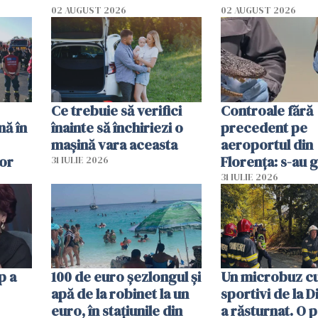
02 AUGUST 2026
02 AUGUST 2026
ouat
Ce trebuie să verifici
Controale fără
nă în
înainte să închiriezi o
precedent pe
mașină vara aceasta
aeroportul din
lor
Florența: s-au g
31 IULIE 2026
capete de aligat
31 IULIE 2026
sumă imensă de
p a
100 de euro șezlongul și
Un microbuz c
apă de la robinet la un
sportivi de la 
euro, în stațiunile din
a răsturnat. O 