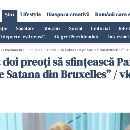
Știri
Lifestyle
Diaspora creativă
Românii care 
ație
Sănătate
Abuzuri
Social
Editorial
Info-
ti departe, ești acasă!
Alegeri Prezidențiale
Interviuri
scă Parlamentul European. „Trebuie să-l alungăm pe Satana din Bruxelles” / v
doi preoți să sfințească P
 Satana din Bruxelles” / v