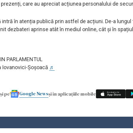
prezenți, care au apreciat acțiunea personalului de secur
tră în atenția publică prin astfel de acțiuni. De-a lungul 
it dezbateri aprinse atât în mediul online, cât și în spațiul
DIN PARLAMENTUL
 Iovanovici-Șoșoacă
♬
Google News
și pe
și în aplicațiile mobile