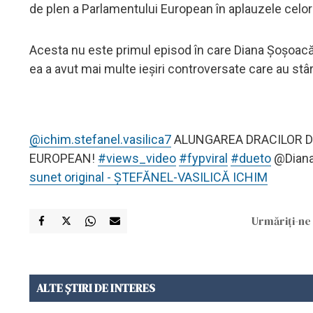
de plen a Parlamentului European în aplauzele celor 
Acesta nu este primul episod în care Diana Șoșoacă in
ea a avut mai multe ieșiri controversate care au stârn
@ichim.stefanel.vasilica7
ALUNGAREA DRACILOR 
EUROPEAN!
#views_video
#fypviral
#dueto
@Diana
sunet original - ȘTEFĂNEL-VASILICĂ ICHIM
Urmăriți-ne 
ALTE ȘTIRI DE INTERES