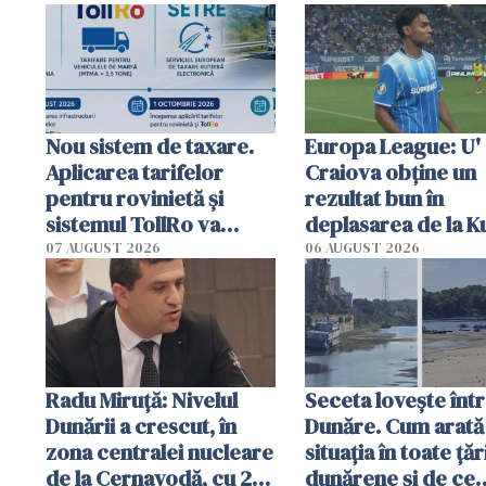
Nou sistem de taxare.
Europa League: U'
Aplicarea tarifelor
Craiova obține un
pentru rovinietă şi
rezultat bun în
sistemul TollRo va
deplasarea de la K
începe la 1 octombrie
07 AUGUST 2026
06 AUGUST 2026
Radu Miruţă: Nivelul
Seceta lovește înt
Dunării a crescut, în
Dunăre. Cum arată
zona centralei nucleare
situația în toate țăr
de la Cernavodă, cu 2
dunărene și de ce