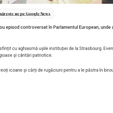
ărește-ne pe Google News
u episod controversat în Parlamentul European, unde a
sfințit cu aghiasmă ușile instituției de la Strasbourg. Eve
igioase și cântări patriotice.
eoți icoane și cărți de rugăciuni pentru a le păstra în birou