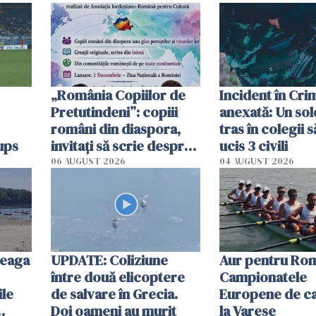
„România Copiilor de
Incident în Cr
Pretutindeni”: copiii
anexată: Un sol
români din diaspora,
tras în colegii s
ups
invitați să scrie despre
ucis 3 civili
România într-un volum
06 AUGUST 2026
04 AUGUST 2026
special
reaga
UPDATE: Coliziune
Aur pentru Rom
între două elicoptere
Campionatele
ile
de salvare în Grecia.
Europene de ca
Doi oameni au murit
la Varese