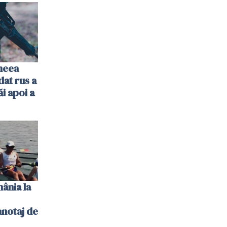
imeea
dat rus a
ăi apoi a
ânia la
notaj de