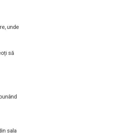
re, unde
eoți să
spunând
din sala