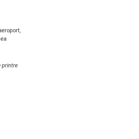
aeroport,
nea
 printre