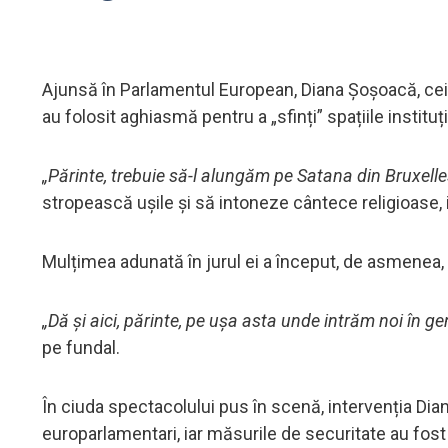
Ajunsă în Parlamentul European, Diana Șoșoacă, cei 
au folosit aghiasmă pentru a „sfinți” spațiile instituți
„Părinte, trebuie să-l alungăm pe Satana din Bruxelle
stropească ușile și să intoneze cântece religioase, i
Mulțimea adunată în jurul ei a început, de asmenea, s
„Dă și aici, părinte, pe ușa asta unde intrăm noi în ge
pe fundal.
În ciuda spectacolului pus în scenă, intervenția Dia
europarlamentari, iar măsurile de securitate au fost