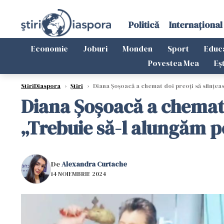
Politică
Internațional
Economie
Joburi
Monden
Sport
Educ
Povestea Mea
Eș
StiriDiaspora
›
Știri
›
Diana Șoșoacă a chemat doi preoți să sfințea
Diana Șoșoacă a chemat 
„Trebuie să-l alungăm pe
De
Alexandra Curtache
14 NOIEMBRIE 2024