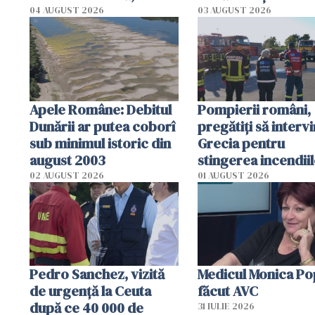
cm faţă de ziua trecută
România resimte
04 AUGUST 2026
03 AUGUST 2026
efectele, deși a pl
în iulie
Apele Române: Debitul
Pompierii români,
Dunării ar putea coborî
pregătiţi să intervi
sub minimul istoric din
Grecia pentru
august 2003
stingerea incendii
02 AUGUST 2026
01 AUGUST 2026
Pedro Sanchez, vizită
Medicul Monica Po
de urgență la Ceuta
făcut AVC
după ce 40 000 de
31 IULIE 2026