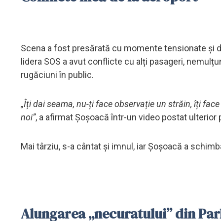
Scena a fost presărată cu momente tensionate și dec
lidera SOS a avut conflicte cu alți pasageri, nemul
rugăciuni în public.
„Îți dai seama, nu-ți face observație un străin, îți f
noi”
, a afirmat Șoșoacă într-un video postat ulterior 
Mai târziu, s-a cântat și imnul, iar Șoșoacă a schi
Alungarea „necuratului” din Pa