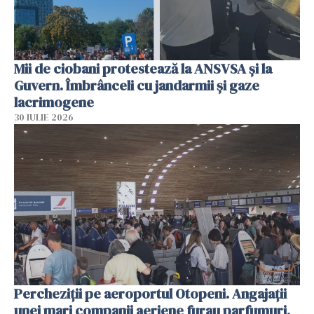
Mii de ciobani protestează la ANSVSA și la
Guvern. Îmbrânceli cu jandarmii și gaze
lacrimogene
30 IULIE 2026
Percheziții pe aeroportul Otopeni. Angajații
unei mari companii aeriene furau parfumuri,