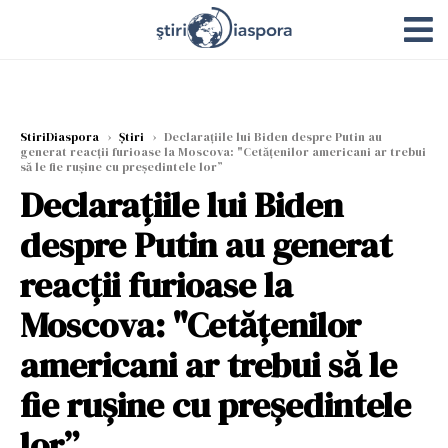
StiriDiaspora
›
Știri
›
Declaraţiile lui Biden despre Putin au
generat reacţii furioase la Moscova: "Cetăţenilor americani ar trebui
să le fie ruşine cu preşedintele lor”
Declaraţiile lui Biden
despre Putin au generat
reacţii furioase la
Moscova: "Cetăţenilor
americani ar trebui să le
fie ruşine cu preşedintele
lor”