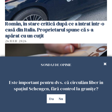
Român, în stare critică după ce a intrat într-o
casă din Italia. Proprietarul spune că s-a
apărat cu un cuțit
26 IULIE 2026
SONDAJ DE OPINIE
Este important pentru dvs. că circulăm liber în
spațiul Schengen, fără control la granițe?
Da
Nu
Menajere și îngrijitori, în vizorul Fiscului din
Italia. Aproape 500.000 de euro din venituri,