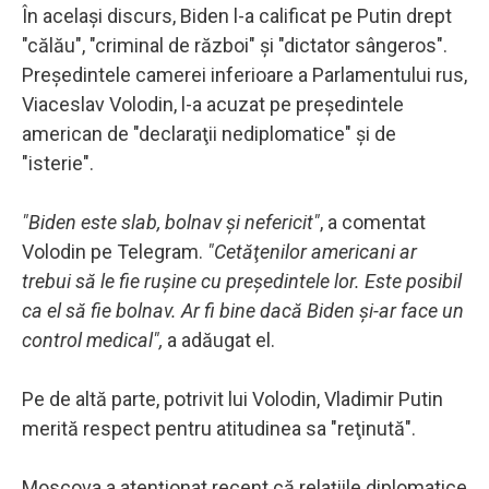
În acelaşi discurs, Biden l-a calificat pe Putin drept
"călău", "criminal de război" şi "dictator sângeros".
Preşedintele camerei inferioare a Parlamentului rus,
Viaceslav Volodin, l-a acuzat pe preşedintele
american de "declaraţii nediplomatice" şi de
"isterie".
"Biden este slab, bolnav şi nefericit"
, a comentat
Volodin pe Telegram.
"Cetăţenilor americani ar
trebui să le fie ruşine cu preşedintele lor. Este posibil
ca el să fie bolnav. Ar fi bine dacă Biden şi-ar face un
control medical",
a adăugat el.
Pe de altă parte, potrivit lui Volodin, Vladimir Putin
merită respect pentru atitudinea sa "reţinută".
Moscova a atenţionat recent că relaţiile diplomatice