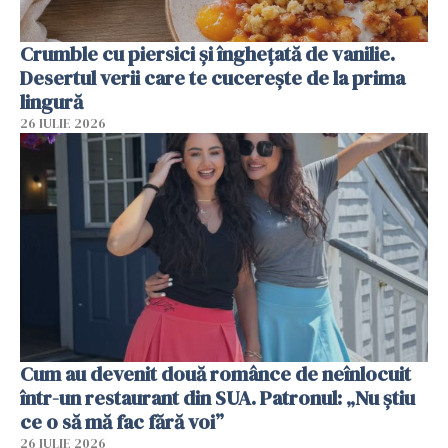
Crumble cu piersici și înghețată de vanilie.
Desertul verii care te cucerește de la prima
lingură
26 IULIE 2026
Cum au devenit două românce de neînlocuit
într-un restaurant din SUA. Patronul: „Nu știu
ce o să mă fac fără voi”
26 IULIE 2026