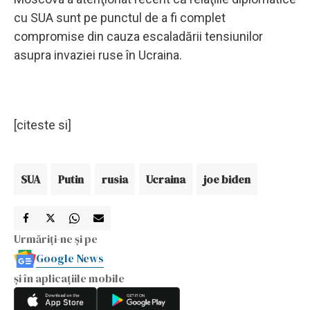
cu SUA sunt pe punctul de a fi complet
compromise din cauza escaladării tensiunilor
asupra invaziei ruse în Ucraina.
[citeste si]
SUA
Putin
rusia
Ucraina
joe biden
Urmăriți-ne și pe
Google News
și în aplicațiile mobile