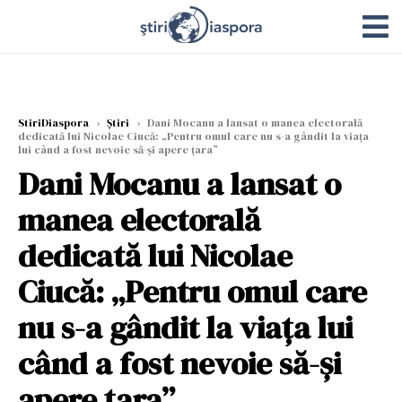
StiriDiaspora
›
Știri
›
Dani Mocanu a lansat o manea electorală
dedicată lui Nicolae Ciucă: „Pentru omul care nu s-a gândit la viața
lui când a fost nevoie să-și apere țara”
Dani Mocanu a lansat o
manea electorală
dedicată lui Nicolae
Ciucă: „Pentru omul care
nu s-a gândit la viața lui
când a fost nevoie să-și
apere țara”