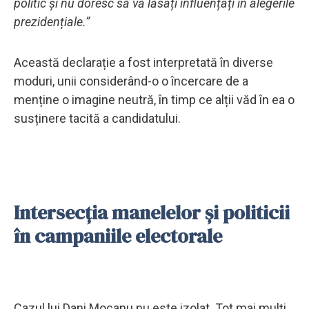
politic și nu doresc să vă lăsați influențați în alegerile
prezidențiale.”
Această declarație a fost interpretată în diverse
moduri, unii considerând-o o încercare de a
menține o imagine neutră, în timp ce alții văd în ea o
susținere tacită a candidatului.
Intersecția manelelor și politicii
în campaniile electorale
Cazul lui Dani Mocanu nu este izolat. Tot mai mulți