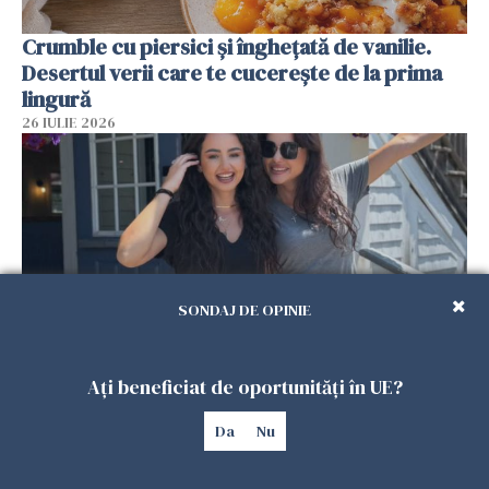
Crumble cu piersici și înghețată de vanilie.
Desertul verii care te cucerește de la prima
lingură
26 IULIE 2026
SONDAJ DE OPINIE
Ați beneficiat de oportunități în UE?
Cum au devenit două românce de neînlocuit
într-un restaurant din SUA. Patronul: „Nu știu
Da
Nu
ce o să mă fac fără voi”
26 IULIE 2026