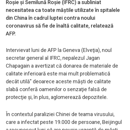
Roşie şi Semilună Roşie (IFRC) a subliniat
necesitatea ca toate măştile utilizate în spitalele
din China în cadrul luptei contra noului
coronavirus să fie de înaltă calitate, relatează
AFP.
Intervievat luni de AFP la Geneva (Elveţia), noul
secretar general al IFRC, nepalezul Jagan
Chapagain a avertizat că donarea de materiale de
calitate inferioară este mai mult problematică
decât utilă" deoarece aceste măşti de calitate
slabă conferă oamenilor o senzaţie falsă de
protecţie şi, în plus, aglomerează depozitele.
În contextul paraliziei Chinei de teama virusului,
care a infectat peste 19.000 de persoane, Beijingul
a recunoscut luni că are nevoie urgentă de măşti,