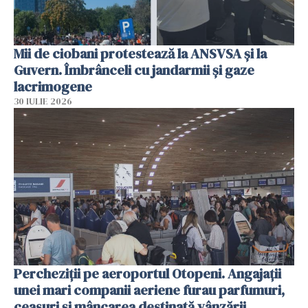
Mii de ciobani protestează la ANSVSA și la
Guvern. Îmbrânceli cu jandarmii și gaze
lacrimogene
30 IULIE 2026
Percheziții pe aeroportul Otopeni. Angajații
unei mari companii aeriene furau parfumuri,
ceasuri și mâncarea destinată vânzării