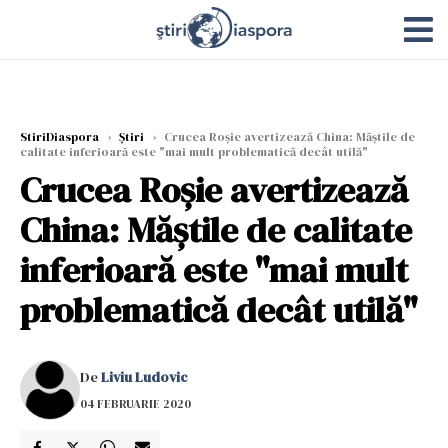
StiriDiaspora
›
Știri
›
Crucea Roșie avertizează China: Măștile de
calitate inferioară este "mai mult problematică decât utilă"
Crucea Roșie avertizează
China: Măștile de calitate
inferioară este "mai mult
problematică decât utilă"
De
Liviu Ludovic
04 FEBRUARIE 2020