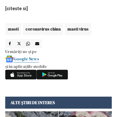
[citeste si]
masti
coronavirus china
masti virus
Urmăriți-ne și pe
Google News
și în aplicațiile mobile
ALTE ȘTIRI DE INTERES