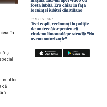
mașină, într-un apel video cu
fosta iubită. Era chiar în fața
locuinței iubitei din Milano
07 AUGUST 2026
Trei copii, reclamați la poliție
de un trecător pentru că
uiesc în
vindeau limonadă pe stradă: "Nu
aveau autorizație"
 să-și
 special
contul lor
a că
fără