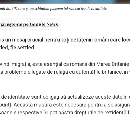
ii din UK care și-au schimbat pașaportul sau cartea de identitate
ărește-ne pe Google News
s un mesaj crucial pentru toți cetățenii români care loc
led, fie settled.
vind imigrația, este esențial ca românii din Marea Britanie
 problemele legate de relația cu autoritățile britanice, în
de identitate sunt obligați să actualizeze aceste date în 
ount). Această măsură este necesară pentru a se asigur
soanele respective își pot păstra drepturile de rezidență 