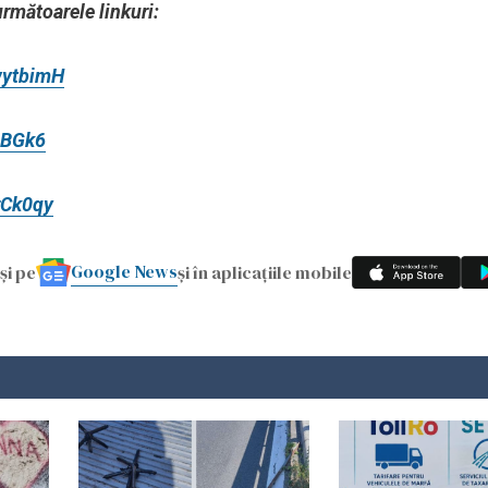
următoarele linkuri:
wytbimH
lBGk6
rCk0qy
Google News
și pe
și în aplicațiile mobile