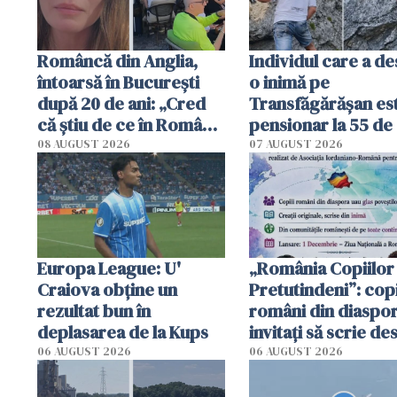
Româncă din Anglia,
Individul care a d
întoarsă în București
o inimă pe
după 20 de ani: „Cred
Transfăgărășan es
că știu de ce în România
pensionar la 55 de 
se trăiește mai bine ca
Poliția l-a identific
08 AUGUST 2026
07 AUGUST 2026
în Anglia. E schimbat"
Europa League: U'
„România Copiilor
Craiova obține un
Pretutindeni”: copi
rezultat bun în
români din diaspor
deplasarea de la Kups
invitați să scrie de
România într-un v
06 AUGUST 2026
06 AUGUST 2026
special