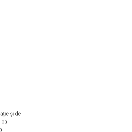
ție și de
l ca
a