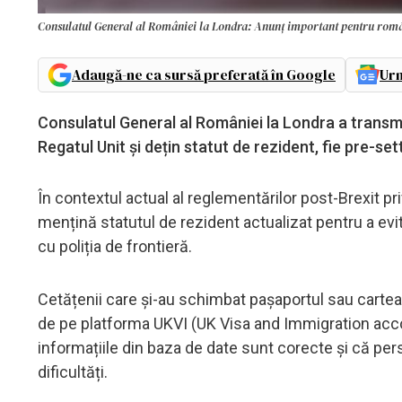
Consulatul General al României la Londra: Anunț important pentru român
Adaugă-ne ca sursă preferată în Google
Urm
Consulatul General al României la Londra a transmi
Regatul Unit și dețin statut de rezident, fie pre-sett
În contextul actual al reglementărilor post-Brexit pri
mențină statutul de rezident actualizat pentru a evita
cu poliția de frontieră.
Cetățenii care și-au schimbat pașaportul sau cartea 
de pe platforma UKVI (UK Visa and Immigration acc
informațiile din baza de date sunt corecte și că per
dificultăți.