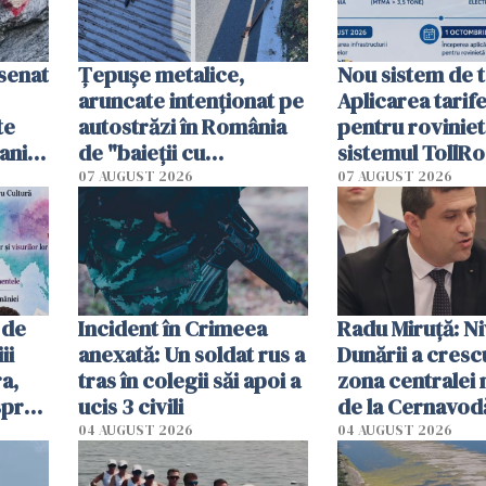
esenat
Țepușe metalice,
Nou sistem de t
aruncate intenționat pe
Aplicarea tarif
te
autostrăzi în România
pentru roviniet
ani.
de "baieții cu
sistemul TollRo
at
platforme": "Mi-au
începe la 1 oct
07 AUGUST 2026
07 AUGUST 2026
cerut 1200 lei să mă
tracteze"
 de
Incident în Crimeea
Radu Miruţă: Ni
ii
anexată: Un soldat rus a
Dunării a crescu
a,
tras în colegii săi apoi a
zona centralei 
spre
ucis 3 civili
de la Cernavodă
olum
cm faţă de ziua
04 AUGUST 2026
04 AUGUST 2026