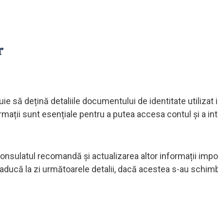
r
e să dețină detaliile documentului de identitate utilizat in
ormații sunt esențiale pentru a putea accesa contul și a i
onsulatul recomandă și actualizarea altor informații impo
ă aducă la zi următoarele detalii, dacă acestea s-au schim