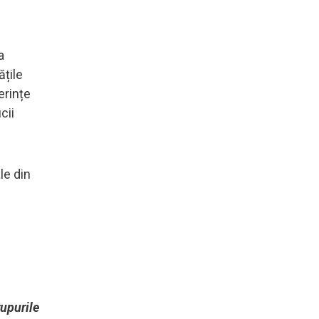
a
ățile
erințe
cii
le din
rupurile