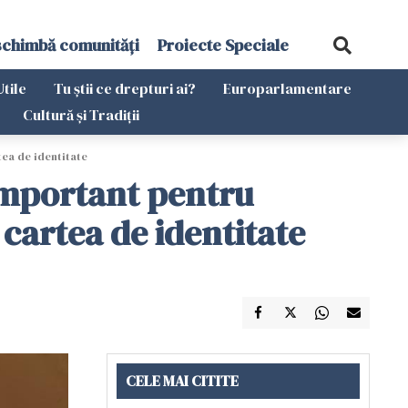
schimbă comunități
Proiecte Speciale
Utile
Tu știi ce drepturi ai?
Europarlamentare
Cultură și Tradiții
tea de identitate
important pentru
cartea de identitate
CELE MAI CITITE