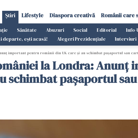
Știri
Lifestyle
Diaspora creativă
Românii care 
ație
Sănătate
Abuzuri
Social
Editorial
Info-
ti departe, ești acasă!
Alegeri Prezidențiale
Interviuri
unț important pentru românii din UK care și-au schimbat pașaportul sau car
României la Londra: Anunț 
au schimbat pașaportul sau 