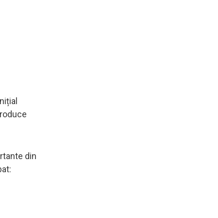
ițial
ntroduce
rtante din
bat: