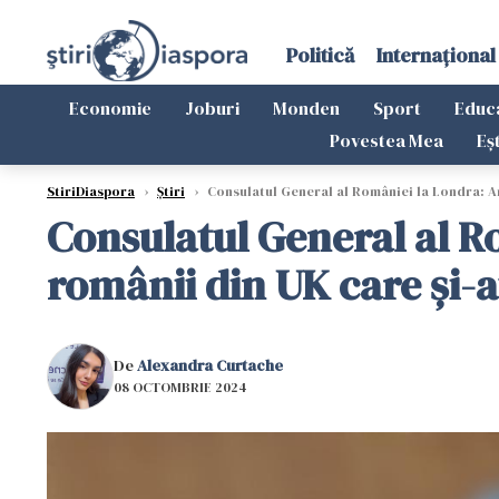
Politică
Internațional
Economie
Joburi
Monden
Sport
Educ
Povestea Mea
Eș
StiriDiaspora
›
Știri
›
Consulatul General al României la Londra: An
Consulatul General al 
românii din UK care și-
De
Alexandra Curtache
08 OCTOMBRIE 2024