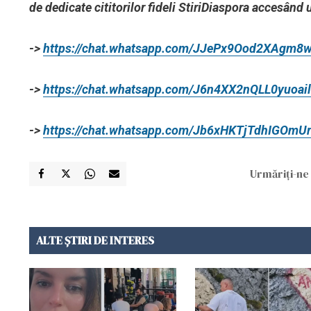
de dedicate cititorilor fideli StiriDiaspora accesând 
->
https://chat.whatsapp.com/JJePx9Ood2XAgm8
->
https://chat.whatsapp.com/J6n4XX2nQLL0yuoai
->
https://chat.whatsapp.com/Jb6xHKTjTdhIGOmU
Urmăriți-ne 
ALTE ȘTIRI DE INTERES