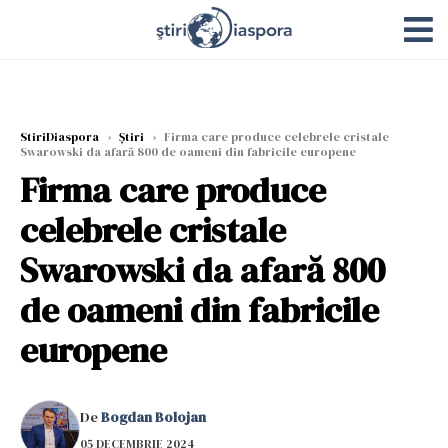
StiriDiaspora
›
Știri
›
Firma care produce celebrele cristale
Swarowski da afară 800 de oameni din fabricile europene
Firma care produce
celebrele cristale
Swarowski da afară 800
de oameni din fabricile
europene
De
Bogdan Bolojan
05 DECEMBRIE 2024