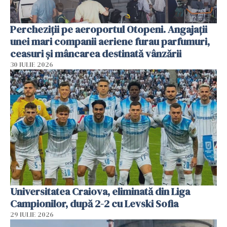
Percheziții pe aeroportul Otopeni. Angajații
unei mari companii aeriene furau parfumuri,
ceasuri și mâncarea destinată vânzării
30 IULIE 2026
Universitatea Craiova, eliminată din Liga
Campionilor, după 2-2 cu Levski Sofia
29 IULIE 2026