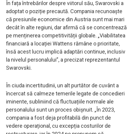
În fața întrebărilor despre viitorul său, Swarovski a
adoptat o poziție precaută. Compania recunoaște
că presiunile economice din Austria sunt mai mari
decât în alte regiuni, dar afirmă că se concentrează
pe menținerea competitivității globale. „Viabilitatea
financiară a locației Wattens rămâne o prioritate,
însă acest lucru implică adaptări continue, inclusiv
la nivelul personalului”, a precizat reprezentantul
Swarovski.
În ciuda incertitudinii, un alt purtător de cuvânt a
încercat să calmeze temerile legate de concedieri
iminente, subliniind că fluctuațiile normale ale
personalului sunt un proces obișnuit. „În 2023,
compania a fost deja profitabilă din punct de
vedere operațional, cu excepția costurilor de
restructurare, iar în 2024 ne propunem să