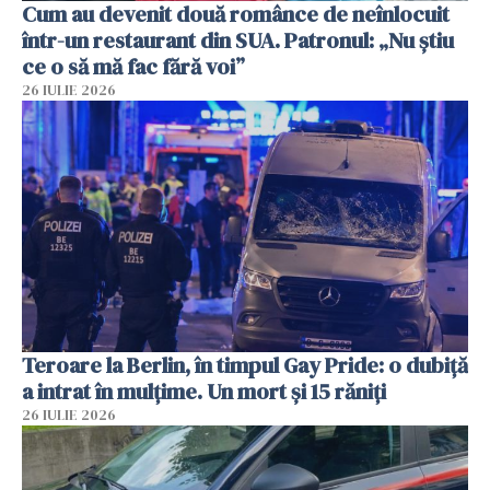
Cum au devenit două românce de neînlocuit
într-un restaurant din SUA. Patronul: „Nu știu
ce o să mă fac fără voi”
26 IULIE 2026
Teroare la Berlin, în timpul Gay Pride: o dubiță
a intrat în mulțime. Un mort și 15 răniți
26 IULIE 2026