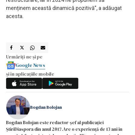
menținem această dinamică pozitivă”, a adăugat
acesta.
Urmăriți-ne și pe
Google News
și în aplicațiile mobile
Bogdan Bolojan
Bogdan Bolojan este redactor-șef al publicației
ȘtiriDiaspora din anul 2017.Are o experiență de 13 ani în