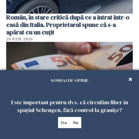
Român, în stare critică după ce a intrat într-o
casă din Italia. Proprietarul spune că s-a
apărat cu un cuțit
26 IULIE 2026
SONDAJ DE OPINIE
Este important pentru dvs. că circulăm liber în
spațiul Schengen, fără control la granițe?
Menajere și îngrijitori, în vizorul Fiscului din
Da
Nu
Italia. Aproape 500.000 de euro din venituri,
ascunși de autorități
26 IULIE 2026