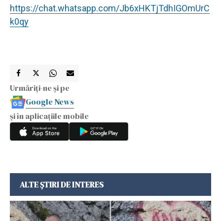
https://chat.whatsapp.com/Jb6xHKTjTdhIGOmUrC
k0qy
Urmăriți-ne și pe
Google News
și în aplicațiile mobile
ALTE ȘTIRI DE INTERES