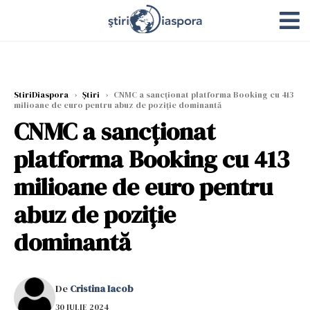
StiriDiaspora
›
Știri
›
CNMC a sancționat platforma Booking cu 413
milioane de euro pentru abuz de poziție dominantă
CNMC a sancționat
platforma Booking cu 413
milioane de euro pentru
abuz de poziție
dominantă
De
Cristina Iacob
30 IULIE 2024