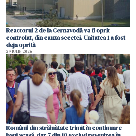
Reactorul 2 de la Cernavodă va fi oprit
controlat, din cauza secetei. Unitatea 1 a fost
deja oprită
29 IULIE 2026
Românii din străinătate trimit în continuare
bani acasă, dar 7 din 10 exclud revenirea în