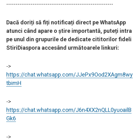
---------------------------------------------------------
Dacă doriți să fiți notificați direct pe WhatsApp
atunci când apare o știre importantă, puteți intra
pe unul din grupurile de dedicate cititorilor fideli
StiriDiaspora accesând următoarele linkuri:
->
https://chat.whatsapp.com/JJePx9Ood2XAgm8wy
tbimH
->
https://chat.whatsapp.com/J6n4XX2nQLL0yuoailB
Gk6
->