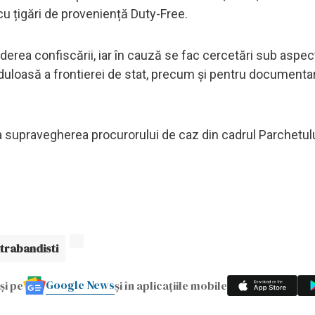
 cu țigări de proveniență Duty-Free.
vederea confiscării, iar în cauză se fac cercetări sub aspec
auduloasă a frontierei de stat, precum și pentru documenta
ta supravegherea procurorului de caz din cadrul Parchetul
trabandisti
Google News
și pe
și în aplicațiile mobile