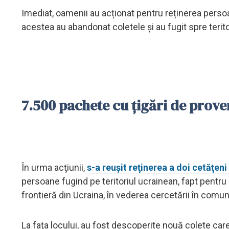
Imediat, oamenii au acționat pentru reținerea pers
acestea au abandonat coletele şi au fugit spre teritor
7.500 pachete cu țigări de prove
În urma acţiunii,
s-a reuşit reţinerea a doi cetăţeni
persoane fugind pe teritoriul ucrainean, fapt pentr
frontieră din Ucraina, în vederea cercetării în comun
La faţa locului, au fost descoperite nouă colete care