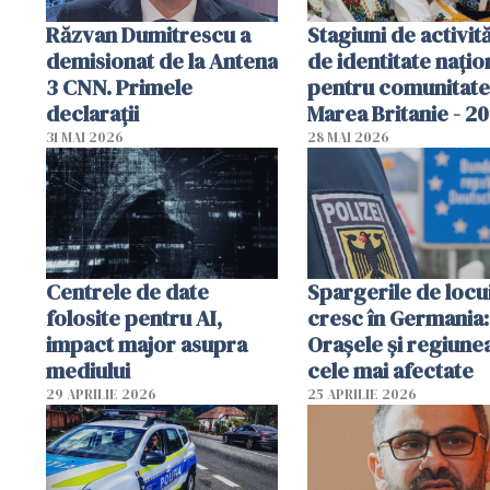
Răzvan Dumitrescu a
Stagiuni de activită
demisionat de la Antena
de identitate națio
3 CNN. Primele
pentru comunitate
declarații
Marea Britanie - 2
31 MAI 2026
28 MAI 2026
Centrele de date
Spargerile de locu
folosite pentru AI,
cresc în Germania:
impact major asupra
Orașele și regiune
mediului
cele mai afectate
29 APRILIE 2026
25 APRILIE 2026