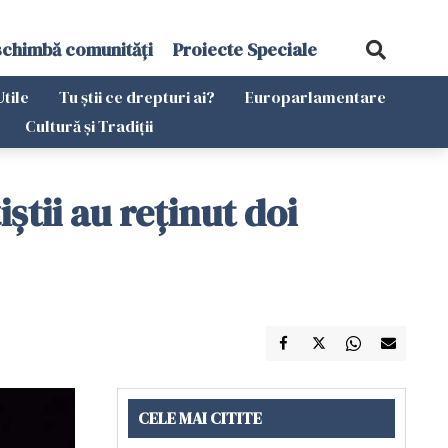
schimbă comunități
Proiecte Speciale
Utile
Tu știi ce drepturi ai?
Europarlamentare
Cultură și Tradiții
știi au reținut doi
CELE MAI CITITE