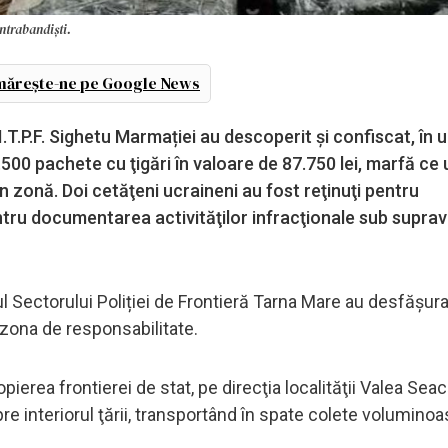
ontrabandiști.
ărește-ne pe Google News
- I.T.P.F. Sighetu Marmației au descoperit şi confiscat, în
500 pachete cu ţigări în valoare de 87.750 lei, marfă ce
 zonă. Doi cetăţeni ucraineni au fost reţinuţi pentru
entru documentarea activităţilor infracţionale sub supr
rul Sectorului Poliției de Frontieră Tarna Mare au desfăşura
 zona de responsabilitate.
ropierea frontierei de stat, pe direcţia localităţii Valea Sea
re interiorul ţării, transportând în spate colete voluminoa