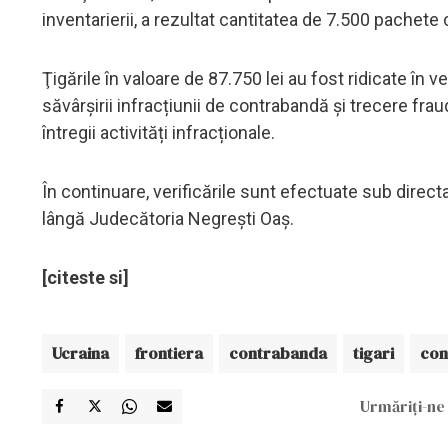
inventarierii, a rezultat cantitatea de 7.500 pachete
Ţigările în valoare de 87.750 lei au fost ridicate în 
săvârșirii infracțiunii de contrabandă şi trecere fr
întregii activități infracționale.
În continuare, verificările sunt efectuate sub direc
lângă Judecătoria Negreşti Oaş.
[citeste si]
Ucraina
frontiera
contrabanda
tigari
con
Urmăriți-ne 