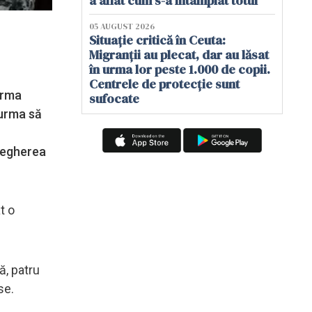
a aflat cum s-a întâmplat totul
05 AUGUST 2026
Situație critică în Ceuta:
Migranții au plecat, dar au lăsat
în urma lor peste 1.000 de copii.
Centrele de protecție sunt
 urma
sufocate
 urma să
avegherea
t o
că, patru
se.