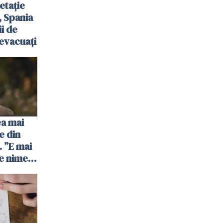
etație
, Spania
ii de
evacuați
ea mai
e din
 ”E mai
e nimeni
”