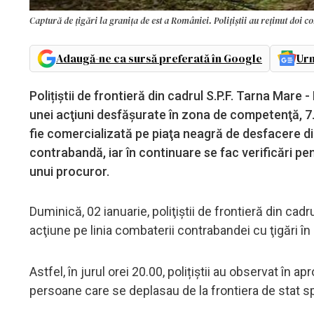
Captură de țigări la granița de est a României. Polițiștii au reținut doi c
Adaugă-ne ca sursă preferată în Google
Urm
Polițiștii de frontieră din cadrul S.P.F. Tarna Mare 
unei acţiuni desfăşurate în zona de competenţă, 7.
fie comercializată pe piaţa neagră de desfacere din
contrabandă, iar în continuare se fac verificări p
unui procuror.
Duminică, 02 ianuarie, poliţiştii de frontieră din cad
acţiune pe linia combaterii contrabandei cu ţigări în
Astfel, în jurul orei 20.00, polițiștii au observat în ap
persoane care se deplasau de la frontiera de stat sp