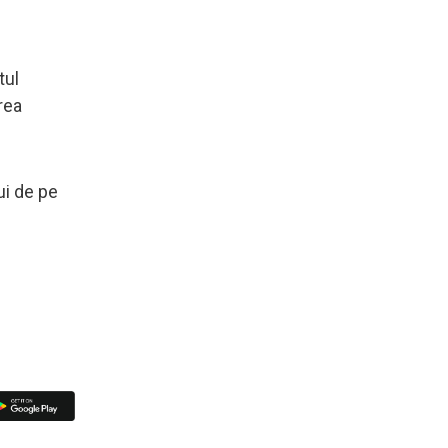
tul
rea
ui de pe