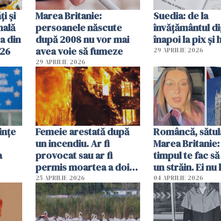
ți și
Marea Britanie:
Suedia: de la
nală
persoanele născute
învățământul di
a din
după 2008 nu vor mai
înapoi la pix și 
026
avea voie să fumeze
29 APRILIE 2026
29 APRILIE 2026
ințe
Femeie arestată după
Româncă, sătul
un incendiu. Ar fi
Marea Britanie:
a
provocat sau ar fi
timpul te fac să
permis moartea a doi
un străin. Ei nu
copii de 1 an și 3 ani
ca noi. În Româ
25 APRILIE 2026
04 APRILIE 2026
oamenii sunt alt