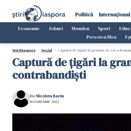
Politică
Internațional
Economie
Joburi
Monden
Sport
Educ
Povestea Mea
Eș
StiriDiaspora
›
Social
›
Captură de țigări la granița de est a Români
Captură de țigări la gran
contrabandiști
De
Nicoleta Baciu
03 IANUARIE 2022