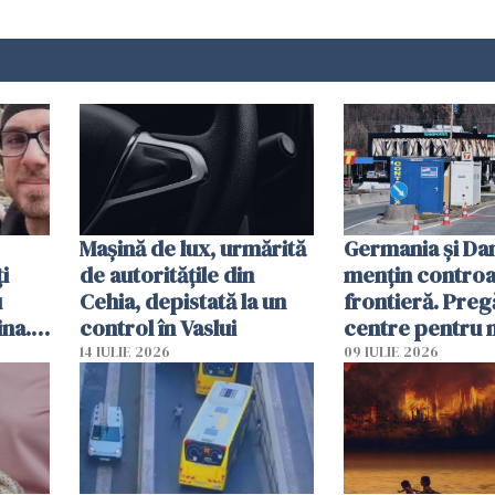
Mașină de lux, urmărită
Germania și D
i
de autoritățile din
mențin controal
u
Cehia, depistată la un
frontieră. Preg
ina.
control în Vaslui
centre pentru m
caută
respinși din UE
14 IULIE 2026
09 IULIE 2026