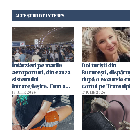
ALTE ȘTIRI DE INTERES
Întârzieri pe marile
Doi turiști din
aeroporturi, din cauza
București, dispăruț
sistemului
după o excursie c
intrare/ieșire. Cum a
cortul pe Transalp
ajuns o femeie să fie
Poliția și familia îi 
19 IULIE 2026
17 IULIE 2026
arestată în Cluj-Napoca