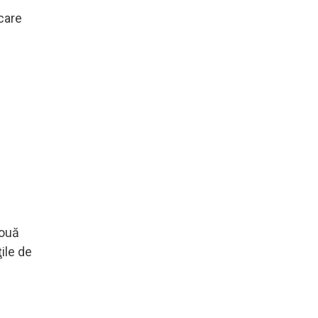
care
două
ile de