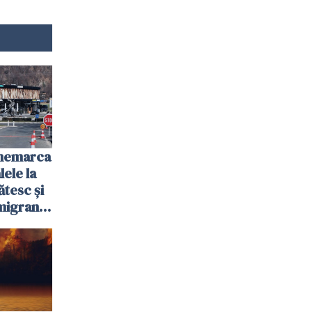
anemarca
ele la
ătesc și
igranții