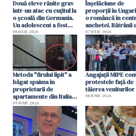
Două eleve rănite grav
Înșelăciune de
într-un atac cu cuțitul la
proporții în Ungari
o școală din Germania.
o româncă în centr
Un adolescent a fost
anchetei. Bătrânii 
arestat
puși să lase la poar
08 IULIE 2026
07 IULIE 2026
genți cu aur și bani
Metoda "firului lipit" a
Angajaţii MIPE con
băgat spaima în
protestele faţă de
proprietarii de
tăierea veniturilor
apartamente din Italia.
08 IUNIE 2026
Poliția, sesizată
09 IUNIE 2026