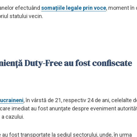
oanelor efectuând
somațiile legale prin voce
, moment în 
iul statului vecin.
niență Duty-Free au fost confiscate
 ucraineni
, în vârstă de 21, respectiv 24 de ani, celelalte 
u care imediat au fost anunţate despre eveniment autorităţ
 a cazului.
 au fost transportate la sediul sectorului, unde, în urma