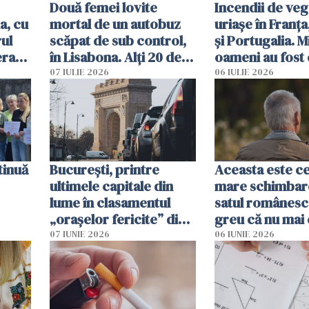
Două femei lovite
Incendii de veg
a, cu
mortal de un autobuz
uriașe în Franța
ul
scăpat de sub control,
și Portugalia. M
erau
în Lisabona. Alți 20 de
oameni au fost 
tă
oameni sunt răniți
07 IULIE 2026
06 IULIE 2026
tinuă
București, printre
Aceasta este c
ultimele capitale din
mare schimbar
lume în clasamentul
satul românesc.
„orașelor fericite” din
greu că nu mai 
2026
pe-aici, prin jur
07 IUNIE 2026
06 IUNIE 2026