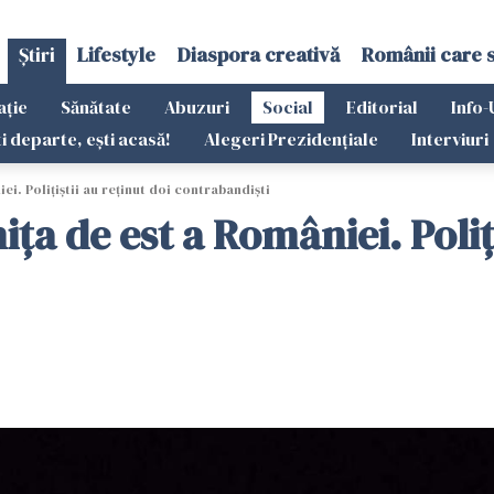
Știri
Lifestyle
Diaspora creativă
Românii care 
ație
Sănătate
Abuzuri
Social
Editorial
Info-
ti departe, ești acasă!
Alegeri Prezidențiale
Interviuri
ei. Polițiștii au reținut doi contrabandiști
ița de est a României. Poliți