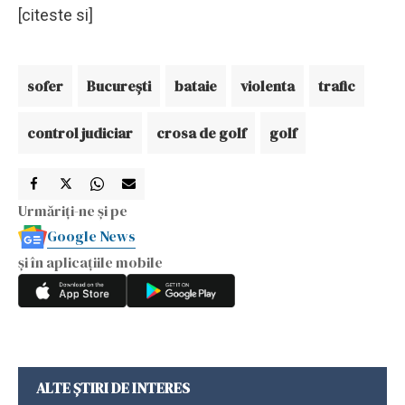
[citeste si]
sofer
Bucureşti
bataie
violenta
trafic
control judiciar
crosa de golf
golf
Urmăriți-ne și pe
Google News
și în aplicațiile mobile
ALTE ȘTIRI DE INTERES