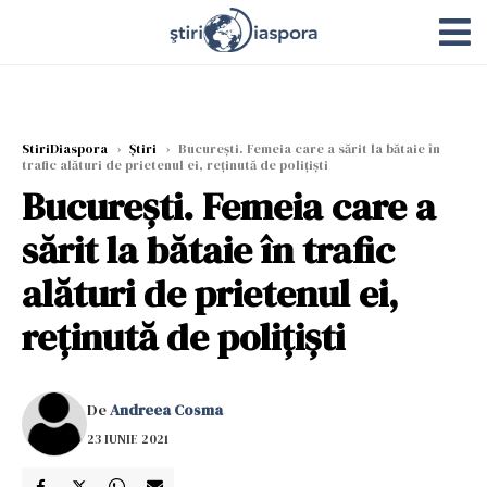
StiriDiaspora
›
Știri
›
Bucureşti. Femeia care a sărit la bătaie în
trafic alături de prietenul ei, reţinută de poliţişti
Bucureşti. Femeia care a
sărit la bătaie în trafic
alături de prietenul ei,
reţinută de poliţişti
De
Andreea Cosma
23 IUNIE 2021