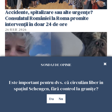
Accidente, spitalizare sau alte urgențe?
Consulatul României la Roma promite
intervenții în doar 24 de ore
26 IULIE 2026
SONDAJ DE OPINIE
Este important pentru dvs. că circulăm liber în
spațiul Schengen, fără control la granițe?
Ce a pățit o româncă în timp ce își plimba
câinele în Germania. Mesajul ei a stârnit
Da
Nu
dezbateri aprinse
25 IULIE 2026