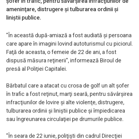
şofer în trafic, pentru săvârşirea infracţiunilor de
ameninţare, distrugere şi tulburarea ordinii şi
liniştii publice.
"În această după-amiază a fost audiată şi persoana
care apare în imagini lovind autoturismul cu piciorul.
Faţă de aceasta, o femeie de 22 de ani, a fost
dispusă măsura reţinerii", informează Biroul de
presă al Poliţiei Capitalei.
Bărbatul care a atacat cu crosa de golf un alt şofer
în trafic a fost reţinut, marţi seară, pentru săvârşirea
infracţiunilor de lovire şi alte violenţe, distrugere,
tulburarea ordinii şi liniştii publice şi împiedicarea
sau îngreunarea circulaţiei pe drumurile publice.
"În seara de 22 iunie, poliţişti din cadrul Direcţiei