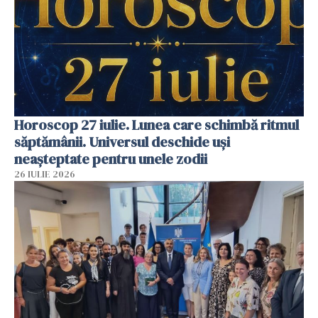
Horoscop 27 iulie. Lunea care schimbă ritmul
săptămânii. Universul deschide uși
neașteptate pentru unele zodii
26 IULIE 2026