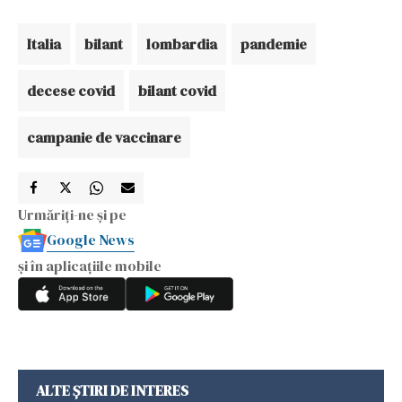
Italia
bilant
lombardia
pandemie
decese covid
bilant covid
campanie de vaccinare
Urmăriți-ne și pe
Google News
și în aplicațiile mobile
ALTE ȘTIRI DE INTERES