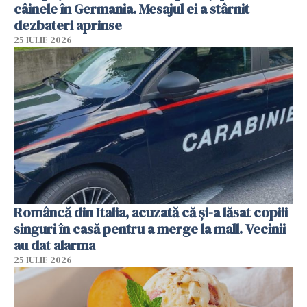
câinele în Germania. Mesajul ei a stârnit
dezbateri aprinse
25 IULIE 2026
Româncă din Italia, acuzată că și-a lăsat copiii
singuri în casă pentru a merge la mall. Vecinii
au dat alarma
25 IULIE 2026