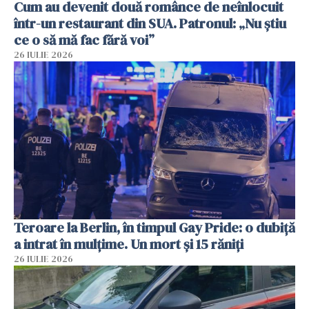
Cum au devenit două românce de neînlocuit
într-un restaurant din SUA. Patronul: „Nu știu
ce o să mă fac fără voi”
26 IULIE 2026
Teroare la Berlin, în timpul Gay Pride: o dubiță
a intrat în mulțime. Un mort și 15 răniți
26 IULIE 2026