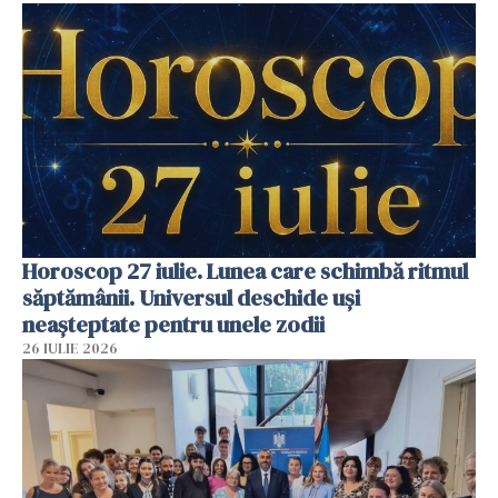
Horoscop 27 iulie. Lunea care schimbă ritmul
săptămânii. Universul deschide uși
neașteptate pentru unele zodii
26 IULIE 2026