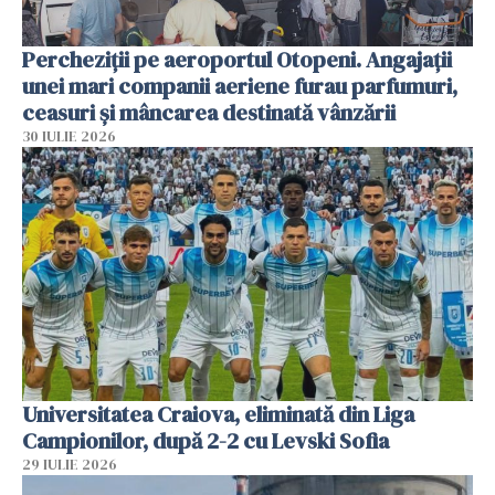
Percheziții pe aeroportul Otopeni. Angajații
unei mari companii aeriene furau parfumuri,
ceasuri și mâncarea destinată vânzării
30 IULIE 2026
Universitatea Craiova, eliminată din Liga
Campionilor, după 2-2 cu Levski Sofia
29 IULIE 2026