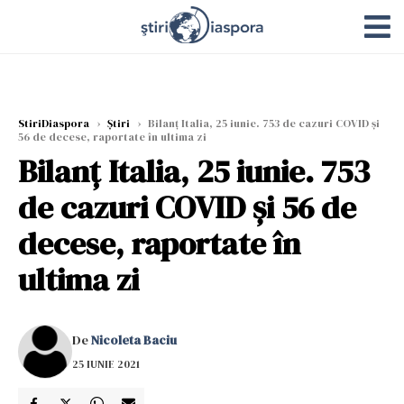
StiriDiaspora
›
Știri
›
Bilanț Italia, 25 iunie. 753 de cazuri COVID și
56 de decese, raportate în ultima zi
Bilanț Italia, 25 iunie. 753
de cazuri COVID și 56 de
decese, raportate în
ultima zi
De
Nicoleta Baciu
25 IUNIE 2021