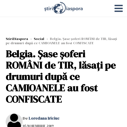
StiriDiaspora
›
Social
›
Belgia. Șase șoferi ROMÂNI de TIR, lăsați
pe drumuri după ce CAMIOANELE au fost CONFISCATE
Belgia. Șase șoferi
ROMÂNI de TIR, lăsați pe
drumuri după ce
CAMIOANELE au fost
CONFISCATE
De
Loredana Iriciuc
05 NOIEMBRIE 2019