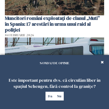
Muncitori români exploatați de clanul „Muti”
în Spania: 17 arestări în urma unui raid al
poliției
04 FEBRUARIE 2026
SONDAJ DE OPINIE
Este important pentru dvs. că circulăm liber în
spațiul Schengen, fără control la granițe?
Un autocar cu turiști a derapat în Turcia. Nouă
Da
Nu
persoane au murit
01 FEBRUARIE 2026