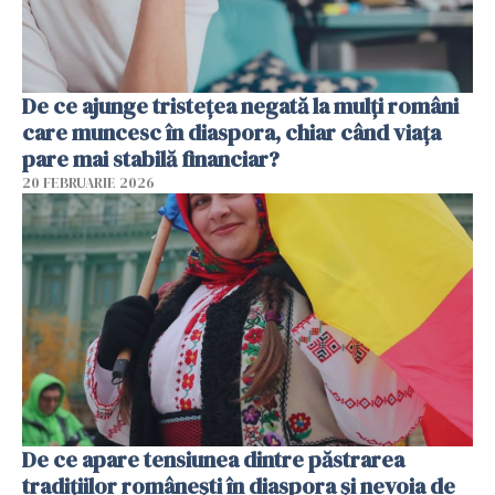
De ce ajunge tristețea negată la mulți români
care muncesc în diaspora, chiar când viața
pare mai stabilă financiar?
20 FEBRUARIE 2026
De ce apare tensiunea dintre păstrarea
tradițiilor românești în diaspora și nevoia de