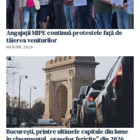
Angajaţii MIPE continuă protestele faţă de
tăierea veniturilor
08 IUNIE 2026
București, printre ultimele capitale din lume
în clasamentul „orașelor fericite” din 2026