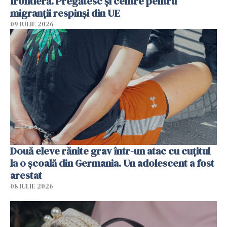
frontieră. Pregătesc și centre pentru
migranții respinși din UE
09 IULIE 2026
Două eleve rănite grav într-un atac cu cuțitul
la o școală din Germania. Un adolescent a fost
arestat
08 IULIE 2026