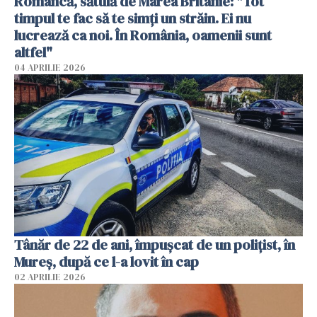
Româncă, sătulă de Marea Britanie: "Tot
timpul te fac să te simți un străin. Ei nu
lucrează ca noi. În România, oamenii sunt
altfel"
04 APRILIE 2026
Tânăr de 22 de ani, împușcat de un polițist, în
Mureș, după ce l-a lovit în cap
02 APRILIE 2026