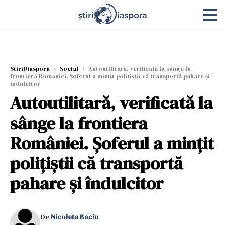
StiriDiaspora
›
Social
›
Autoutilitară, verificată la sânge la
frontiera României. Șoferul a mințit polițiștii că transportă pahare şi
îndulcitor
Autoutilitară, verificată la
sânge la frontiera
României. Șoferul a mințit
polițiștii că transportă
pahare şi îndulcitor
De
Nicoleta Baciu