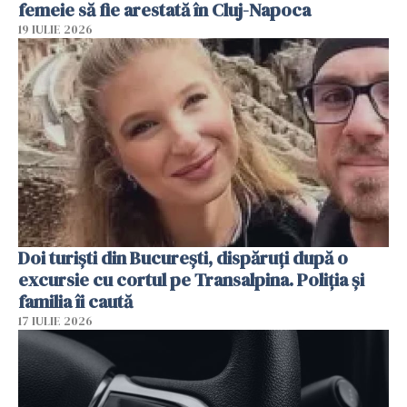
femeie să fie arestată în Cluj-Napoca
19 IULIE 2026
Doi turiști din București, dispăruți după o
excursie cu cortul pe Transalpina. Poliția și
familia îi caută
17 IULIE 2026