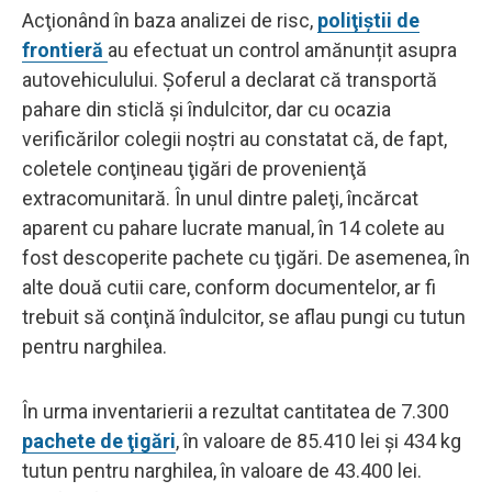
Acţionând în baza analizei de risc,
poliţiştii de
frontieră
au efectuat un control amănunțit asupra
autovehiculului. Şoferul a declarat că transportă
pahare din sticlă şi îndulcitor, dar cu ocazia
verificărilor colegii noştri au constatat că, de fapt,
coletele conţineau ţigări de provenienţă
extracomunitară. În unul dintre paleţi, încărcat
aparent cu pahare lucrate manual, în 14 colete au
fost descoperite pachete cu ţigări. De asemenea, în
alte două cutii care, conform documentelor, ar fi
trebuit să conţină îndulcitor, se aflau pungi cu tutun
pentru narghilea.
În urma inventarierii a rezultat cantitatea de 7.300
pachete de ţigări
, în valoare de 85.410 lei şi 434 kg
tutun pentru narghilea, în valoare de 43.400 lei.