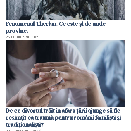
Fenomenul Therian. Ce este și de unde
provine.
25 FEBRUARIE 2026
De ce divorțul trăit în afara țării ajunge să fie
resimțit ca traumă pentru românii familiști și
tradiționaliști?
24 FEBRUARIE 2026