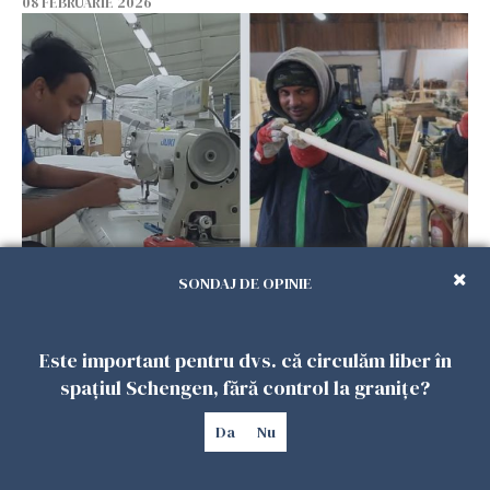
08 FEBRUARIE 2026
Patronii spun că România riscă să piardă
SONDAJ DE OPINIE
muncitorii străini în favoarea Spaniei
06 FEBRUARIE 2026
Este important pentru dvs. că circulăm liber în
spațiul Schengen, fără control la granițe?
Da
Nu