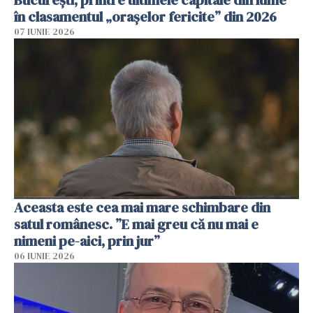
București, printre ultimele capitale din lume
în clasamentul „orașelor fericite” din 2026
07 IUNIE 2026
Aceasta este cea mai mare schimbare din
satul românesc. ”E mai greu că nu mai e
nimeni pe-aici, prin jur”
06 IUNIE 2026