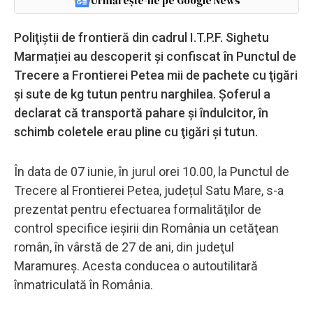
Urmărește-ne pe Google News
Poliţiştii de frontieră din cadrul I.T.P.F. Sighetu
Marmației au descoperit și confiscat în Punctul de
Trecere a Frontierei Petea mii de pachete cu ţigări
şi sute de kg tutun pentru narghilea. Șoferul a
declarat că transportă pahare şi îndulcitor, în
schimb coletele erau pline cu ţigări şi tutun.
În data de 07 iunie, în jurul orei 10.00, la Punctul de
Trecere al Frontierei Petea, județul Satu Mare, s-a
prezentat pentru efectuarea formalităţilor de
control specifice ieşirii din România un cetăţean
român, în vârstă de 27 de ani, din judeţul
Maramureş. Acesta conducea o autoutilitară
înmatriculată în România.