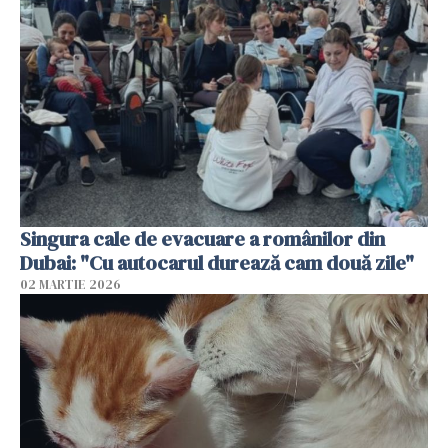
Singura cale de evacuare a românilor din
Dubai: "Cu autocarul durează cam două zile"
02 MARTIE 2026