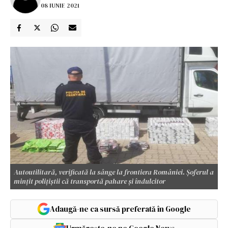
08 IUNIE 2021
Autoutilitară, verificată la sânge la frontiera României. Șoferul a
mințit polițiștii că transportă pahare şi îndulcitor
Adaugă-ne ca sursă preferată în Google