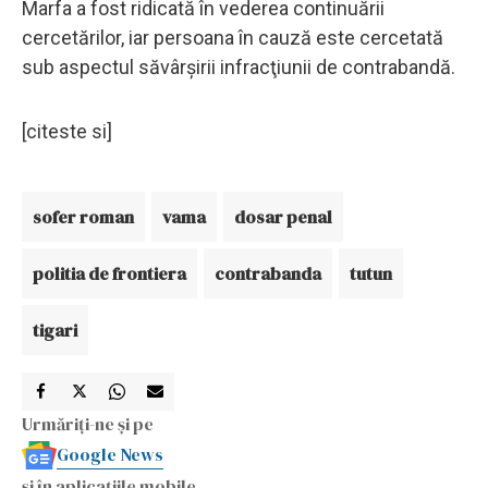
Marfa a fost ridicată în vederea continuării
cercetărilor, iar persoana în cauză este cercetată
sub aspectul săvârşirii infracţiunii de contrabandă.
[citeste si]
sofer roman
vama
dosar penal
politia de frontiera
contrabanda
tutun
tigari
Urmăriți-ne și pe
Google News
și în aplicațiile mobile