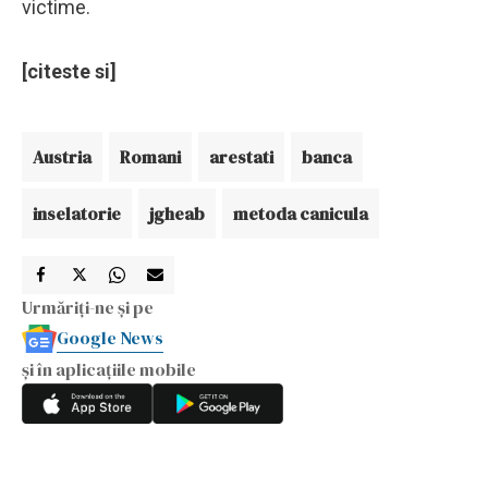
victime.
[citeste si]
Austria
Romani
arestati
banca
inselatorie
jgheab
metoda canicula
Urmăriți-ne și pe
Google News
și în aplicațiile mobile