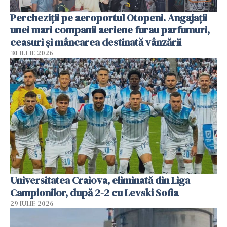
Percheziții pe aeroportul Otopeni. Angajații
unei mari companii aeriene furau parfumuri,
ceasuri și mâncarea destinată vânzării
30 IULIE 2026
Universitatea Craiova, eliminată din Liga
Campionilor, după 2-2 cu Levski Sofia
29 IULIE 2026