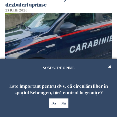
dezbateri aprinse
25 IULIE 2026
SONDAJ DE OPINIE
Româncă din Italia, acuzată că și-a lăsat copiii
singuri în casă pentru a merge la mall. Vecinii
Este important pentru dvs. că circulăm liber în
au dat alarma
spațiul Schengen, fără control la granițe?
25 IULIE 2026
Da
Nu