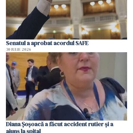
Senatul a aprobat acordul SAFE
30 IULIE 2026
Diana Șoșoacă a făcut accident rutier și a
ajuns la spital