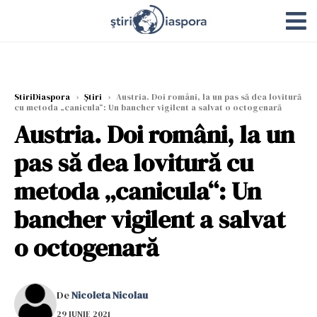
StiriDiaspora
›
Știri
›
Austria. Doi români, la un pas să dea lovitură
cu metoda „canicula“: Un bancher vigilent a salvat o octogenară
Austria. Doi români, la un
pas să dea lovitură cu
metoda „canicula“: Un
bancher vigilent a salvat
o octogenară
De
Nicoleta Nicolau
29 IUNIE 2021