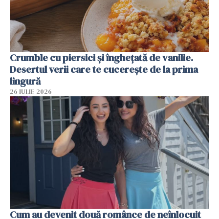
Crumble cu piersici și înghețată de vanilie.
Desertul verii care te cucerește de la prima
lingură
26 IULIE 2026
Cum au devenit două românce de neînlocuit