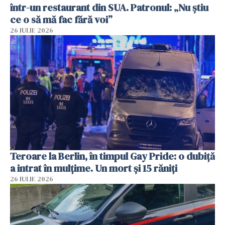
într-un restaurant din SUA. Patronul: „Nu știu
ce o să mă fac fără voi”
26 IULIE 2026
Teroare la Berlin, în timpul Gay Pride: o dubiță
a intrat în mulțime. Un mort și 15 răniți
26 IULIE 2026