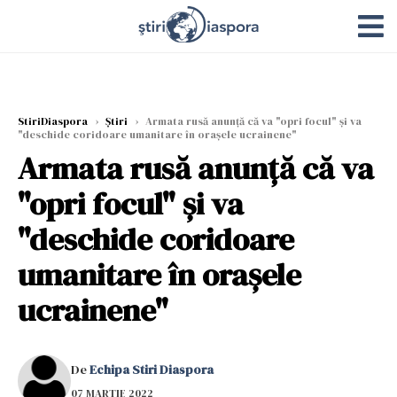
StiriDiaspora
›
Știri
›
Armata rusă anunță că va "opri focul" și va
"deschide coridoare umanitare în orașele ucrainene"
Armata rusă anunță că va
"opri focul" și va
"deschide coridoare
umanitare în orașele
ucrainene"
De
Echipa Stiri Diaspora
07 MARTIE 2022