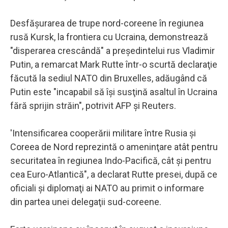
Desfăşurarea de trupe nord-coreene în regiunea
rusă Kursk, la frontiera cu Ucraina, demonstrează
"disperarea crescândă" a preşedintelui rus Vladimir
Putin, a remarcat Mark Rutte într-o scurtă declaraţie
făcută la sediul NATO din Bruxelles, adăugând că
Putin este "incapabil să îşi susţină asaltul în Ucraina
fără sprijin străin", potrivit AFP şi Reuters.
'Intensificarea cooperării militare între Rusia şi
Coreea de Nord reprezintă o ameninţare atât pentru
securitatea în regiunea Indo-Pacifică, cât şi pentru
cea Euro-Atlantică", a declarat Rutte presei, după ce
oficiali şi diplomaţi ai NATO au primit o informare
din partea unei delegaţii sud-coreene.