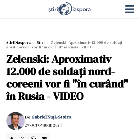
StiriDiaspora
›
Știri
›
Zelenski: Aproximativ 12.000 de soldaţi
nord-coreeni vor fi "în curând" în Rusia - VIDEO
Zelenski: Aproximativ
12.000 de soldaţi nord-
coreeni vor fi "în curând"
în Rusia - VIDEO
De
Gabriel Nuță-Stoica
29 OCTOMBRIE 2024