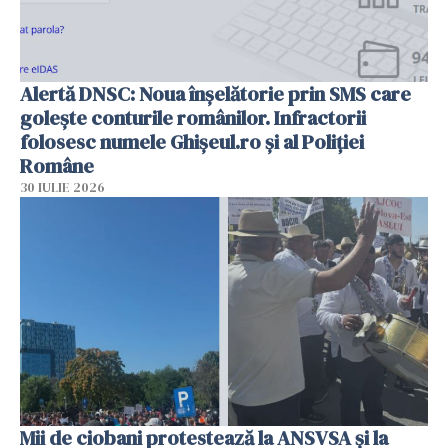
Alertă DNSC: Noua înșelătorie prin SMS care
golește conturile românilor. Infractorii
folosesc numele Ghișeul.ro și al Poliției
Române
30 IULIE 2026
Mii de ciobani protestează la ANSVSA și la