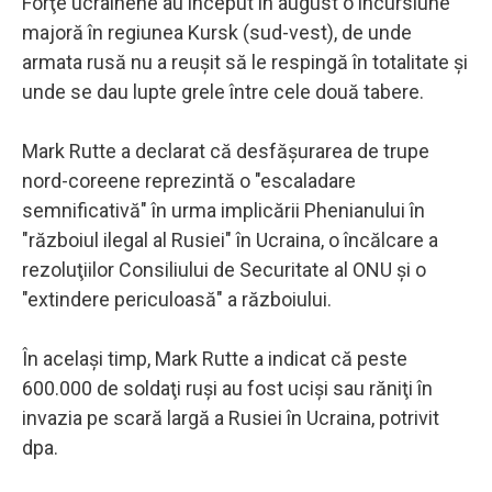
Forţe ucrainene au început în august o incursiune
majoră în regiunea Kursk (sud-vest), de unde
armata rusă nu a reuşit să le respingă în totalitate şi
unde se dau lupte grele între cele două tabere.
Mark Rutte a declarat că desfăşurarea de trupe
nord-coreene reprezintă o "escaladare
semnificativă" în urma implicării Phenianului în
"războiul ilegal al Rusiei" în Ucraina, o încălcare a
rezoluţiilor Consiliului de Securitate al ONU şi o
"extindere periculoasă" a războiului.
În acelaşi timp, Mark Rutte a indicat că peste
600.000 de soldaţi ruşi au fost ucişi sau răniţi în
invazia pe scară largă a Rusiei în Ucraina, potrivit
dpa.