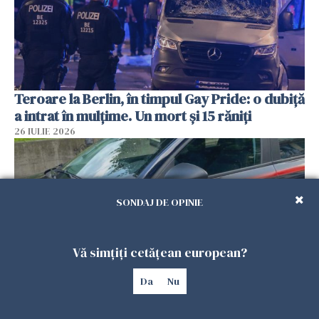
Teroare la Berlin, în timpul Gay Pride: o dubiță
a intrat în mulțime. Un mort și 15 răniți
26 IULIE 2026
SONDAJ DE OPINIE
Vă simțiți cetățean european?
Da
Nu
Român, în stare critică după ce a intrat într-o