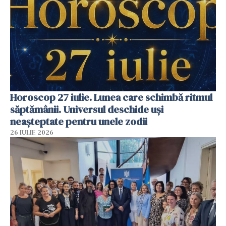
Horoscop 27 iulie. Lunea care schimbă ritmul
săptămânii. Universul deschide uși
neașteptate pentru unele zodii
26 IULIE 2026