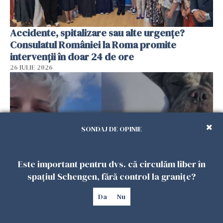
Accidente, spitalizare sau alte urgențe?
Consulatul României la Roma promite
intervenții în doar 24 de ore
26 IULIE 2026
SONDAJ DE OPINIE
Este important pentru dvs. că circulăm liber în
spațiul Schengen, fără control la granițe?
Ce a pățit o româncă în timp ce își plimba
Da
Nu
câinele în Germania. Mesajul ei a stârnit
dezbateri aprinse