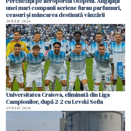
Percheziții pe aeroportul Otopeni. Angajații
unei mari companii aeriene furau parfumuri,
ceasuri și mâncarea destinată vânzării
30 IULIE 2026
Universitatea Craiova, eliminată din Liga
Campionilor, după 2-2 cu Levski Sofia
29 IULIE 2026