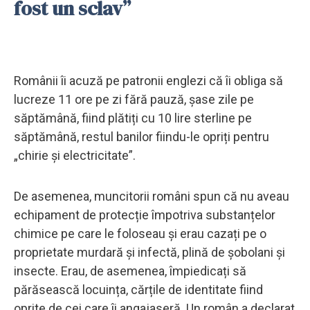
fost un sclav”
Românii îi acuză pe patronii englezi că îi obliga să
lucreze 11 ore pe zi fără pauză, șase zile pe
săptămână, fiind plătiți cu 10 lire sterline pe
săptămână, restul banilor fiindu-le opriți pentru
„chirie și electricitate”.
De asemenea, muncitorii români spun că nu aveau
echipament de protecție împotriva substanțelor
chimice pe care le foloseau și erau cazați pe o
proprietate murdară și infectă, plină de șobolani și
insecte. Erau, de asemenea, împiedicați să
părăsească locuința, cărțile de identitate fiind
oprite de cei care îi angajaseră. Un român a declarat