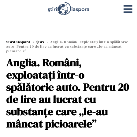
StiriDiaspora
›
Știri
›
Anglia. Români, exploatați într-o spălătorie
auto. Pentru 20 de lire au lucrat cu substanțe care „le-au mâncat
picioarele”
Anglia. Români,
exploatați într-o
spălătorie auto. Pentru 20
de lire au lucrat cu
substanțe care „le-au
mâncat picioarele”