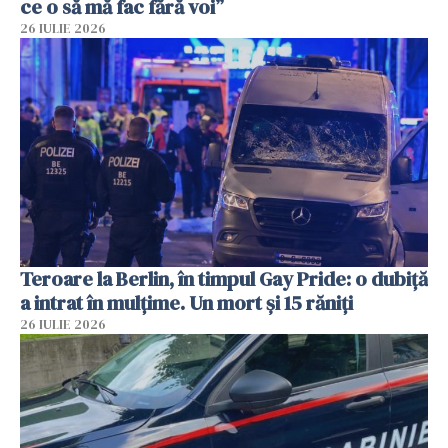
ce o să mă fac fără voi”
26 IULIE 2026
Teroare la Berlin, în timpul Gay Pride: o dubiță
a intrat în mulțime. Un mort și 15 răniți
26 IULIE 2026