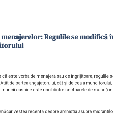
 menajerelor: Regulile se modifică î
ătorului
e că este vorba de menajeră sau de îngrijitoare, regulile s
 Atât de partea angajatorului, cât și de cea a muncitorului,
l muncii casnice este unul dintre sectoarele de muncă în
i măcar vestea recentă despre amnistia asupra migranțilo