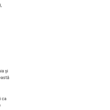
,
ia și
eastă
i ca
e