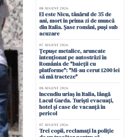
08 AUGUST 2026
El este Nicu, tânărul de 35 de
ani, mort în prima zi de muncă
din Italia. Șase români, puși sub
acuzare
07 AUGUST 2026
Țepușe metalice, aruncate
intenționat pe autostrăzi în
România de "baieții cu
platforme": "Mi-au cerut 1200 lei
să mă tracteze"
08 AUGUST 2026
Incendiu uriaș în Italia, lângă
Lacul Garda. Turiști evacuați,
hotel și case de vacanță în
pericol
07 AUGUST 2026
Trei copii, reclamați la poliție