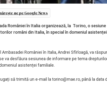
ărește-ne pe Google News
da României în Italia organizează, la Torino, o sesiune
torilor români din Italia, în special în domeniul asistenței
 Ambasadei României în Italia, Andrei Sfîrloagă, va răsp
e se va desfăura sesiunea de informare pe tema drepturilor
în domeniul asistenței familiale.
ugați să trimită un e-mail la
torino@mae.ro
, până la data 