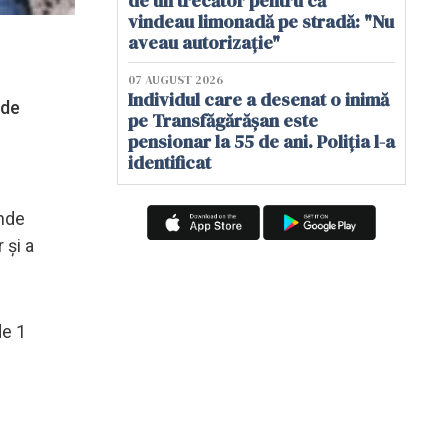
de un trecător pentru că
vindeau limonadă pe stradă: "Nu
aveau autorizație"
07 AUGUST 2026
Individul care a desenat o inimă
 de
pe Transfăgărășan este
pensionar la 55 de ani. Poliția l-a
identificat
unde
 și a
de 1