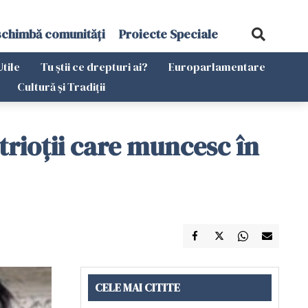
schimbă comunități
Proiecte Speciale
Utile
Tu știi ce drepturi ai?
Europarlamentare
Cultură și Tradiții
rioții care muncesc în
CELE MAI CITITE