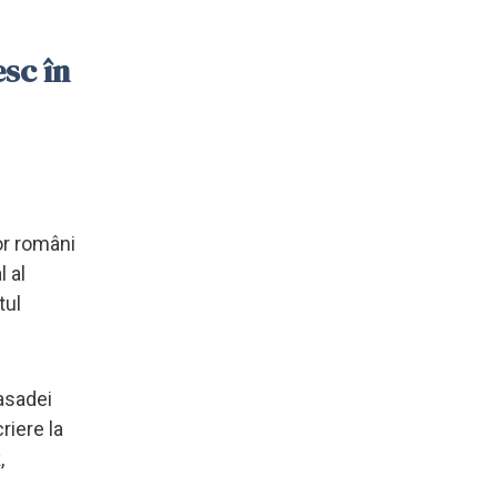
sc în
lor români
 al
tul
asadei
riere la
k,