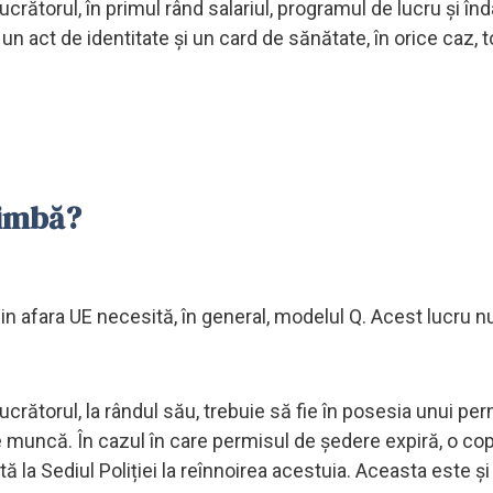
rătorul, în primul rând salariul, programul de lucru și înda
un act de identitate și un card de sănătate, în orice caz, 
chimbă?
din afara UE necesită, în general, modelul Q. Acest lucru 
crătorul, la rândul său, trebuie să fie în posesia unui pe
e muncă. În cazul în care permisul de ședere expiră, o cop
ă la Sediul Poliției la reînnoirea acestuia. Aceasta este și