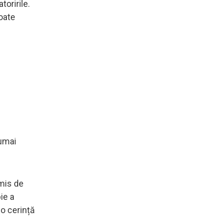
toririle.
toate
numai
rmis de
ie a
 o cerință