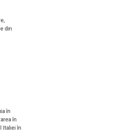
re,
e din
ia în
area în
Italiei în