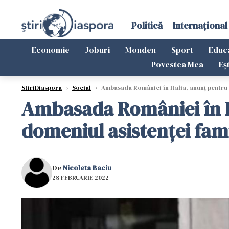
Politică
Internațional
Economie
Joburi
Monden
Sport
Educ
Povestea Mea
Eș
StiriDiaspora
›
Social
›
Ambasada României în Italia, anunț pentru 
Ambasada României în It
domeniul asistenței fami
De
Nicoleta Baciu
28 FEBRUARIE 2022