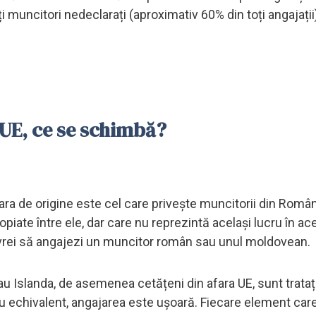
i muncitori nedeclarați (aproximativ 60% din toți angajații)
 UE, ce se schimbă?
ra de origine este cel care privește muncitorii din Român
piate între ele, dar care nu reprezintă același lucru în ac
 vrei să angajezi un muncitor român sau unul moldovean.
sau Islanda, de asemenea cetățeni din afara UE, sunt trataț
 sau echivalent, angajarea este ușoară. Fiecare element car