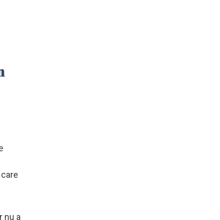
n
e
 care
r nu a