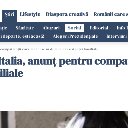
Știri
Lifestyle
Diaspora creativă
Românii care 
ație
Sănătate
Abuzuri
Social
Editorial
Info-
ti departe, ești acasă!
Alegeri Prezidențiale
Interviuri
compatrioții care muncesc în domeniul asistenței familiale
alia, anunț pentru compat
liale