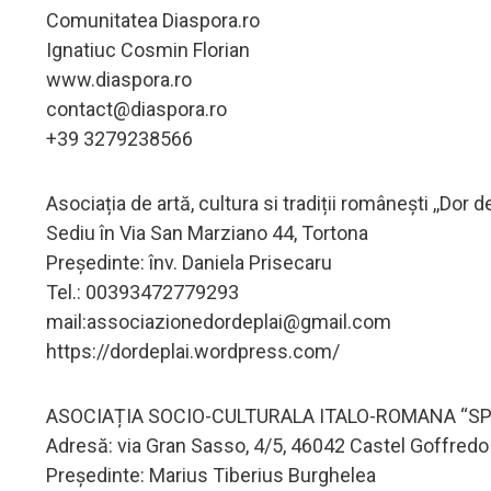
Comunitatea Diaspora.ro
Ignatiuc Cosmin Florian
www.diaspora.ro
contact@diaspora.ro
+39 3279238566
Asociația de artă, cultura si tradiții românești ,,Dor de
Sediu în Via San Marziano 44, Tortona
Președinte: înv. Daniela Prisecaru
Tel.: 00393472779293
mail:
associazionedordeplai@gmail.com
https://dordeplai.wordpress.com/
ASOCIAȚIA SOCIO-CULTURALA ITALO-ROMANA “S
Adresă: via Gran Sasso, 4/5, 46042 Castel Goffred
Președinte: Marius Tiberius Burghelea