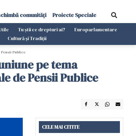
schimbă comunități
Proiecte Speciale
Utile
Tu știi ce drepturi ai?
Europarlamentare
Cultură și Tradiții
 Pensii Publice
euniune pe tema
le de Pensii Publice
CELE MAI CITITE