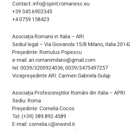
Contact:
info@spirit.romanesc.eu
+39 345 6902345
+4 0759 158423
Asociația Romanii in Italia – ARI
Sediul legal – Via Giovanola 15/B Milano, Italia 2014
Președinte: Romulus Popescu
e-mail:
ari.romanimilano@gmail.com
tel: 0039/3200924036; 0039/3475497257
Vicepreședinte ARI: Carmen Gabriela Gulap
Asociația Profesioniștilor Români din Italia – APRI
Sediu: Roma
Președinte: Cornelia Cocos
Tel: (+39) 389.892.4589
E-mail:
cornelia.c@inwind.it