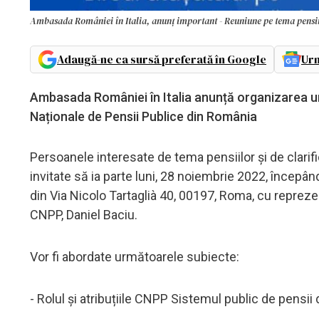
Ambasada României în Italia, anunț important - Reuniune pe tema pensii
Adaugă-ne ca sursă preferată în Google
Urm
Ambasada României în Italia anunță organizarea un
Naționale de Pensii Publice din România
Persoanele interesate de tema pensiilor și de clari
invitate să ia parte luni, 28 noiembrie 2022, începând
din Via Nicolo Tartaglià 40, 00197, Roma, cu repreze
CNPP, Daniel Baciu.
Vor fi abordate următoarele subiecte:
- Rolul și atribuțiile CNPP Sistemul public de pensii