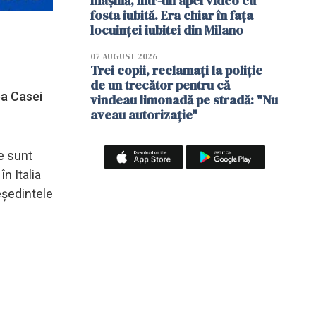
mașină, într-un apel video cu
fosta iubită. Era chiar în fața
locuinței iubitei din Milano
07 AUGUST 2026
Trei copii, reclamați la poliție
de un trecător pentru că
ea Casei
vindeau limonadă pe stradă: "Nu
aveau autorizație"
e sunt
n Italia
eședintele