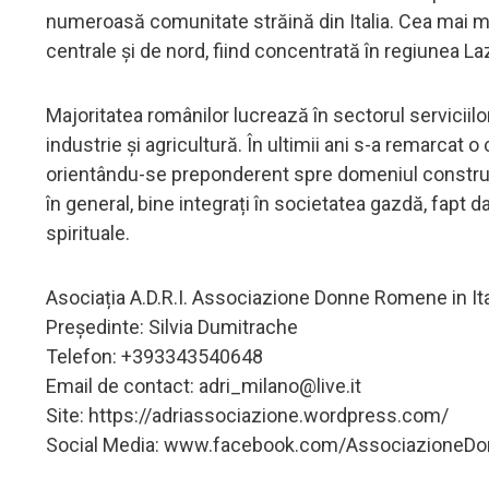
numeroasă comunitate străină din Italia. Cea mai m
centrale și de nord, fiind concentrată în regiunea L
Majoritatea românilor lucrează în sectorul serviciilor
industrie și agricultură. În ultimii ani s-a remarcat o
orientându-se preponderent spre domeniul construcții
în general, bine integrați în societatea gazdă, fapt da
spirituale.
Asociația A.D.R.I. Associazione Donne Romene in Ita
Președinte: Silvia Dumitrache
Telefon: +393343540648
Email de contact:
adri_milano@live.it
Site: https://adriassociazione.wordpress.com/
Social Media: www.facebook.com/AssociazioneDonn