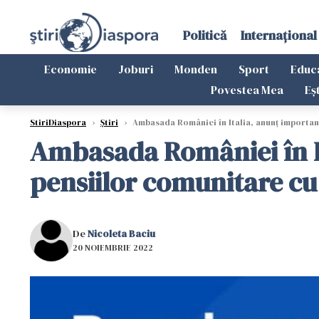
Politică
Internațional
Economie
Joburi
Monden
Sport
Educ
Povestea Mea
Eș
StiriDiaspora
›
Știri
›
Ambasada României în Italia, anunț important
Ambasada României în I
pensiilor comunitare cu 
De
Nicoleta Baciu
20 NOIEMBRIE 2022