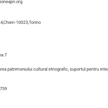
oneapri.org
4,Chieri-10023,Torino
na.7
ea patrimoniului cultural etnografic, suportul pentru inte
7759