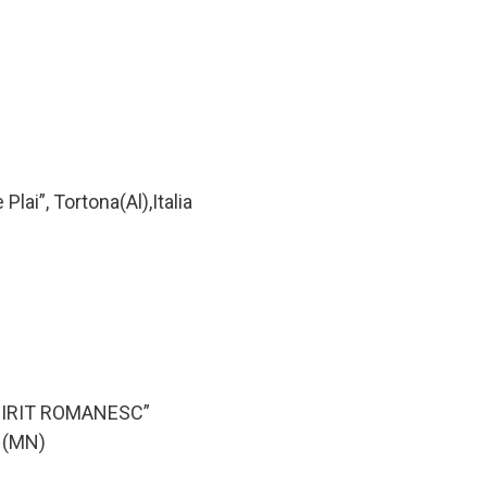
 Plai”, Tortona(Al),Italia
PIRIT ROMANESC”
o (MN)