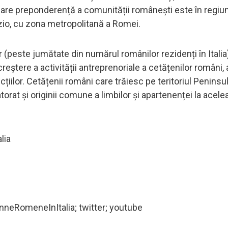
are preponderență a comunității românești este în regiun
azio, cu zona metropolitană a Romei.
 (peste jumătate din numărul românilor rezidenți în Italia)
 creștere a activității antreprenoriale a cetățenilor români,
lor. Cetățenii români care trăiesc pe teritoriul Peninsul
torat și originii comune a limbilor și apartenenței la aceleaș
lia
eRomeneInItalia; twitter; youtube