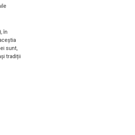
ile
, în
 aceștia
ei sunt,
i tradiții