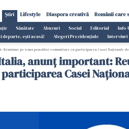
Știri
Lifestyle
Diaspora creativă
Românii care 
ație
Sănătate
Abuzuri
Social
Editorial
Info-
ti departe, ești acasă!
Alegeri Prezidențiale
Interviuri
: Reuniune pe tema pensiilor comunitare cu participarea Casei Naționale de
talia, anunț important: R
participarea Casei Naționa