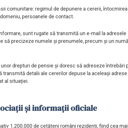
nsii comunitare: regimul de depunere a cererii, întocmirea
n domeniu, persoanele de contact.
informare, sunt rugate să transmită un e-mail la adresele
are să precizeze numele și prenumele, precum și un numă
 unor drepturi de pensie şi doresc să adreseze întrebări
să transmită detalii ale cererilor depuse la aceleași adrese
 al situației.
ociații și informații oficiale
iv 1.200.000 de cetățeni români rezidenți, fiind cea mai