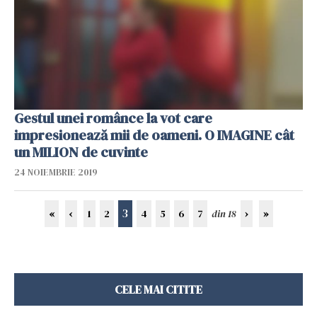
Gestul unei românce la vot care
impresionează mii de oameni. O IMAGINE cât
un MILION de cuvinte
24 NOIEMBRIE 2019
3
«
‹
1
2
4
5
6
7
din 18
›
»
CELE MAI CITITE