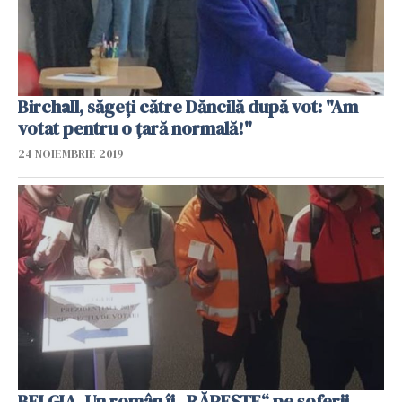
Birchall, săgeți către Dăncilă după vot: "Am
votat pentru o țară normală!"
24 NOIEMBRIE 2019
BELGIA. Un român îi „RĂPEȘTE“ pe șoferii