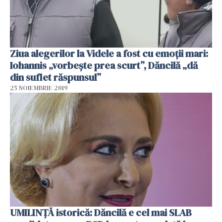
Ziua alegerilor la Videle a fost cu emoţii mari:
Iohannis „vorbește prea scurt”, Dăncilă „dă
din suflet răspunsul”
25 NOIEMBRIE 2019
UMILINȚĂ istorică: Dăncilă e cel mai SLAB