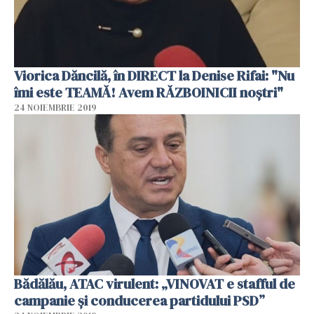
Viorica Dăncilă, în DIRECT la Denise Rifai: "Nu
îmi este TEAMĂ! Avem RĂZBOINICII noştri"
24 NOIEMBRIE 2019
Bădălău, ATAC virulent: „VINOVAT e stafful de
campanie și conducerea partidului PSD”