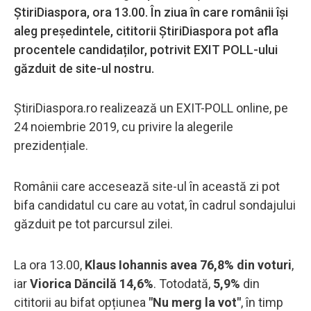
ȘtiriDiaspora, ora 13.00. În ziua în care românii își
aleg președintele, cititorii ȘtiriDiaspora pot afla
procentele candidaților, potrivit EXIT POLL-ului
găzduit de site-ul nostru.
ȘtiriDiaspora.ro realizează un EXIT-POLL online, pe
24 noiembrie 2019, cu privire la alegerile
prezidențiale.
Românii care accesează site-ul în această zi pot
bifa candidatul cu care au votat, în cadrul sondajului
găzduit pe tot parcursul zilei.
La ora 13.00,
Klaus Iohannis avea 76,8% din voturi
,
iar
Viorica Dăncilă 14,6%
. Totodată,
5,9%
din
cititorii au bifat opțiunea
"Nu merg la vot"
, în timp