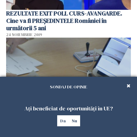
REZULTATE EXIT POLL CURS-AVANGARDE.
Cine va fi PREȘEDINTELE României în
următorii 5 ani
24 NOIEMBRIE 2019
SONDAJ DE OPINIE
Ați beneficiat de oportunități în UE?
MESAJUL unui ROMÂN care a trăit 30 de ani în
Franța: „Trebuie să învățăm să fim mai cinstiți,
Da
Nu
să luăm ce e mai bun din străinătate!”
24 NOIEMBRIE 2019