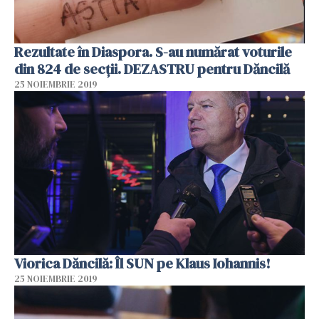
Rezultate în Diaspora. S-au numărat voturile
din 824 de secții. DEZASTRU pentru Dăncilă
25 NOIEMBRIE 2019
Viorica Dăncilă: Îl SUN pe Klaus Iohannis!
25 NOIEMBRIE 2019