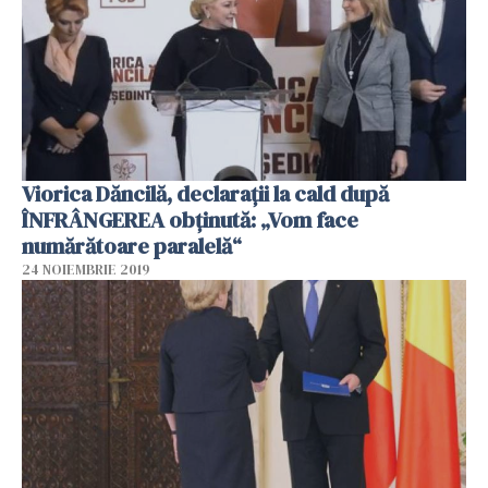
Viorica Dăncilă, declarații la cald după
ÎNFRÂNGEREA obținută: „Vom face
numărătoare paralelă“
24 NOIEMBRIE 2019