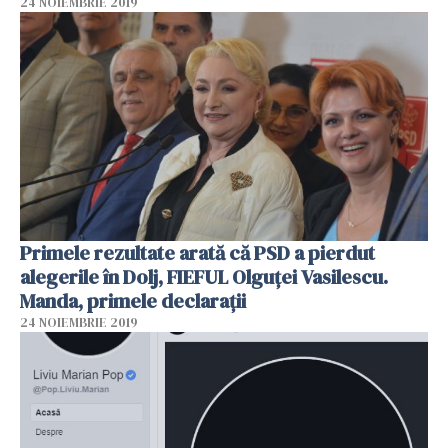
24 NOIEMBRIE 2019
Primele rezultate arată că PSD a pierdut
alegerile în Dolj, FIEFUL Olguței Vasilescu.
Manda, primele declarații
24 NOIEMBRIE 2019