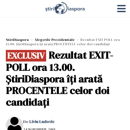
StiriDiaspora
›
Alegerile Prezidentiale
›
Rezultat EXIT-POLL ora
13.00. ȘtiriDiaspora îți arată PROCENTELE celor doi candidați
Rezultat EXIT-
EXCLUSIV
POLL ora 13.00.
ȘtiriDiaspora îți arată
PROCENTELE celor doi
candidați
De
Liviu Ludovic
24 NOIEMBRIE 2019