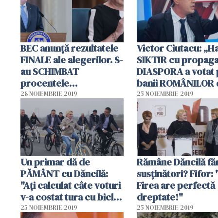
BEC anunță rezultatele
Victor Ciutacu: „Ha
FINALE ale alegerilor. S-
SIKTIR cu propag
au SCHIMBAT
DIASPORA a votat 
procentele
banii ROMÂNILOR 
candidaților
țară”
28 NOIEMBRIE 2019
25 NOIEMBRIE 2019
Un primar dă de
Rămâne Dăncilă fă
PĂMÂNT cu Dăncilă:
susţinători? Fifor:
"Ați calculat câte voturi
Firea are perfectă
v-a costat tura cu bicla?
dreptate!"
Unge lanţul!"
25 NOIEMBRIE 2019
25 NOIEMBRIE 2019