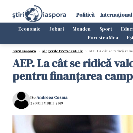
Politică
Internațional
Economie
Joburi
Monden
Sport
Educ
Povestea Mea
Eș
StiriDiaspora
›
Alegerile Prezidentiale
›
AEP. La cât se ridică val
AEP. La cât se ridică va
pentru finanţarea camp
De
Andreea Cosma
28 NOIEMBRIE 2019