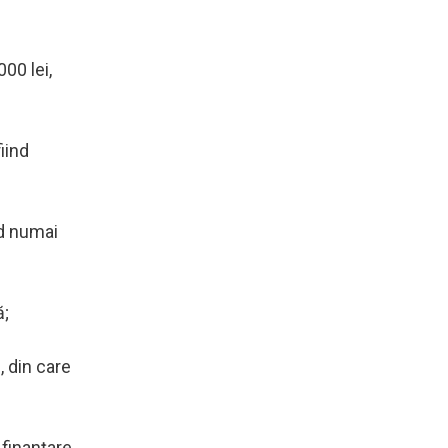
00 lei,
iind
nd numai
ă;
, din care
 finanţare