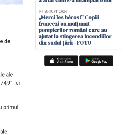
a aflat cum s-a întâmplat totul
04 AUGUST 2026
„Merci les héros!” Copiii
francezi au mulțumit
pompierilor români care au
ajutat la stingerea incendiilor
se de
din sudul țării - FOTO
le ale
174,91 lei
u primul
rale