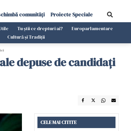
schimbă comunități
Proiecte Speciale
Utile
Tu știi ce drepturi ai?
Europarlamentare
Cultură și Tradiții
iei
rale depuse de candidaţi
CELE MAI CITITE