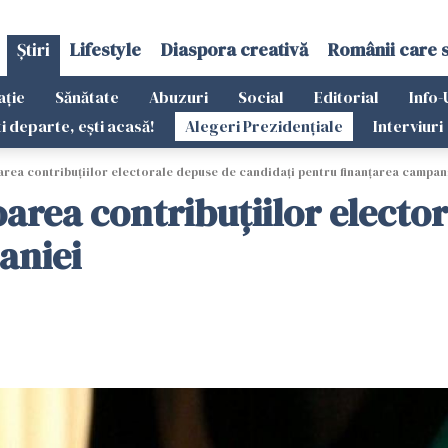
Știri
Lifestyle
Diaspora creativă
Românii care 
ație
Sănătate
Abuzuri
Social
Editorial
Info-
ti departe, ești acasă!
Alegeri Prezidențiale
Interviuri
oarea contribuţiilor electorale depuse de candidaţi pentru finanţarea campan
loarea contribuţiilor electo
aniei