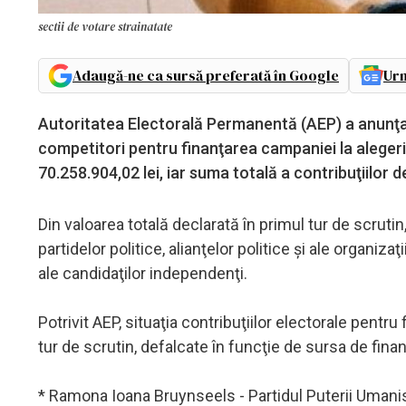
sectii de votare strainatate
Adaugă-ne ca sursă preferată în Google
Urm
Autoritatea Electorală Permanentă (AEP) a anunţat 
competitori pentru finanţarea campaniei la alegeril
70.258.904,02 lei, iar suma totală a contribuţiilor de
Din valoarea totală declarată în primul tur de scrutin,
partidelor politice, alianţelor politice şi ale organiza
ale candidaţilor independenţi.
Potrivit AEP, situaţia contribuţiilor electorale pen
tur de scrutin, defalcate în funcţie de sursa de fina
* Ramona Ioana Bruynseels - Partidul Puterii Umaniste