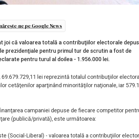
ărește-ne pe Google News
joi că valoarea totală a contribuţiilor electorale depu
e prezidenţiale pentru primul tur de scrutin a fost de
clarate pentru turul al doilea - 1.956.000 lei.
 69.679.729,11 lei reprezintă totalul contribuţiilor electora
ţiilor cetăţenilor aparţinând minorităţilor naţionale, iar 579.
tru finanţarea campaniei depuse de fiecare competitor pentr
nţare (publică/privată), este următoarea:
 (Social-Liberal) - valoarea totală a contribuţiilor electo