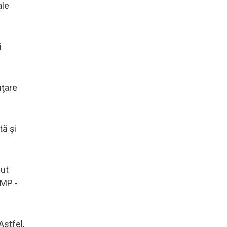
ale
i
nţare
tă şi
nut
PMP -
Astfel,