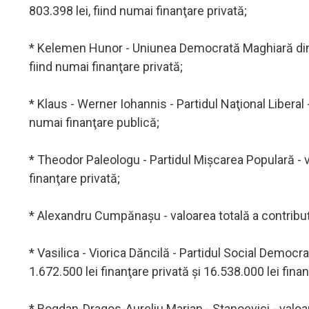
803.398 lei, fiind numai finanţare privată;
* Kelemen Hunor - Uniunea Democrată Maghiară din Ro
fiind numai finanţare privată;
* Klaus - Werner Iohannis - Partidul Naţional Liberal -
numai finanţare publică;
* Theodor Paleologu - Partidul Mişcarea Populară - va
finanţare privată;
* Alexandru Cumpănaşu - valoarea totală a contribuţii
* Vasilica - Viorica Dăncilă - Partidul Social Democrat
1.672.500 lei finanţare privată şi 16.538.000 lei fina
* Bogdan-Dragos-Aureliu Marian - Stanoevici - valoare