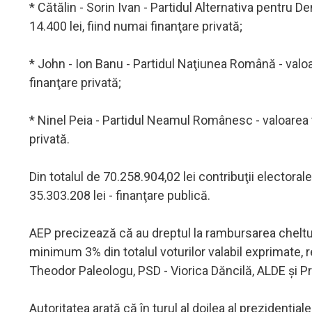
* Cătălin - Sorin Ivan - Partidul Alternativa pentru D
14.400 lei, fiind numai finanţare privată;
* John - Ion Banu - Partidul Naţiunea Română - valoare
finanţare privată;
* Ninel Peia - Partidul Neamul Românesc - valoarea to
privată.
Din totalul de 70.258.904,02 lei contribuţii electorale
35.303.208 lei - finanţare publică.
AEP precizează că au dreptul la rambursarea cheltuie
minimum 3% din totalul voturilor valabil exprimate,
Theodor Paleologu, PSD - Viorica Dăncilă, ALDE şi P
Autoritatea arată că în turul al doilea al prezidenţiale