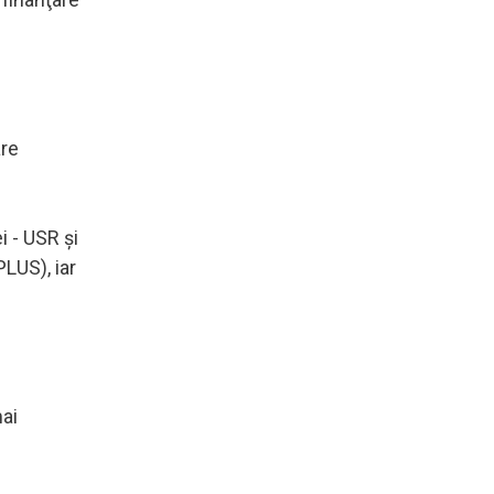
are
i - USR şi
PLUS), iar
mai