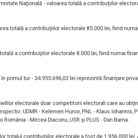
emnitate Naţională - valoarea totală a contribuţiilor elector
a totală a contribuţiilor electorale 85.000 lei, fiind numa
tală a contribuţiilor electorale 8.000 lei, fiind numai fina
 în primul tur - 34.955.696,02 lei reprezintă finanţare priva
lilor electorale doar competitorii electorali care au obţi
 respectiv: UDMR - Kelemen Hunor, PNL - Klaus Iohannis, 
ro România - Mircea Diaconu, USR şi PLUS - Dan Barna.
lor totalul contribuţiilor electorale a fost de 1.956.000 lei. 