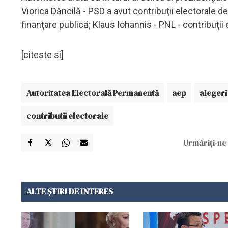
Viorica Dăncilă - PSD a avut contribuţii electorale de 
finanţare publică; Klaus Iohannis - PNL - contribuţii 
[citeste si]
Autoritatea Electorală Permanentă
aep
alegeri
contributii electorale
Urmăriți-ne 
ALTE ȘTIRI DE INTERES