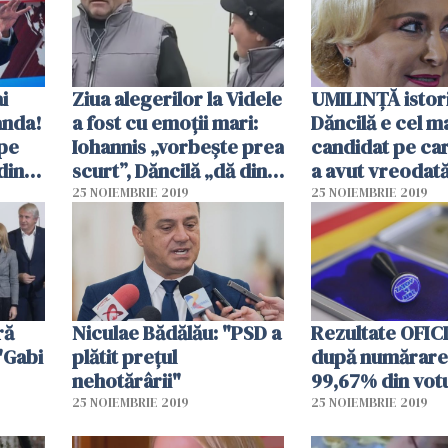
i
Ziua alegerilor la Videle
UMILINȚĂ istor
anda!
a fost cu emoţii mari:
Dăncilă e cel m
pe
Iohannis „vorbește prea
candidat pe car
din
scurt”, Dăncilă „dă din
a avut vreodată
suflet răspunsul”
prezidențiale. 
25 NOIEMBRIE 2019
25 NOIEMBRIE 2019
momentului
ră
Niculae Bădălău: "PSD a
Rezultate OFIC
 "Gabi
plătit prețul
după numărare
nehotărârii"
99,67% din vot
25 NOIEMBRIE 2019
25 NOIEMBRIE 2019