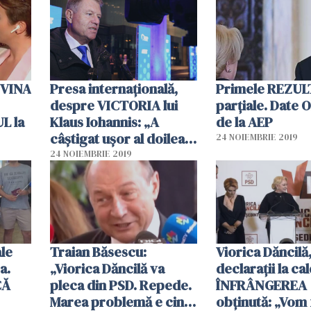
 VINA
Presa internaţională,
Primele REZUL
despre VICTORIA lui
parțiale. Date 
L la
Klaus Iohannis: „A
de la AEP
câştigat uşor al doilea
24 NOIEMBRIE 2019
tur, după cum era de
24 NOIEMBRIE 2019
aşteptat”
ale
Traian Băsescu:
Viorica Dăncilă
a.
„Viorica Dăncilă va
declarații la ca
CĂ
pleca din PSD. Repede.
ÎNFRÂNGEREA
Marea problemă e cine
obținută: „Vom