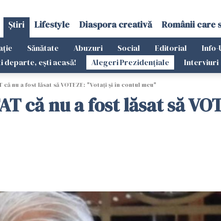
Știri
Lifestyle
Diaspora creativă
Românii care 
ație
Sănătate
Abuzuri
Social
Editorial
Info-
ti departe, ești acasă!
Alegeri Prezidențiale
Interviuri
că nu a fost lăsat să VOTEZE: "Votați și în contul meu"
 că nu a fost lăsat să VOTE