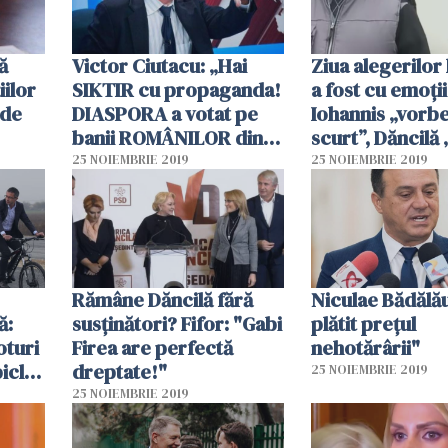
ă
Victor Ciutacu: „Hai
Ziua alegerilor 
iilor
SIKTIR cu propaganda!
a fost cu emoţii
 de
DIASPORA a votat pe
Iohannis „vorb
banii ROMÂNILOR din
scurt”, Dăncilă 
iei
țară”
suflet răspunsu
25 NOIEMBRIE 2019
25 NOIEMBRIE 2019
Rămâne Dăncilă fără
Niculae Bădălău
ă:
susţinători? Fifor: "Gabi
plătit prețul
oturi
Firea are perfectă
nehotărârii"
bicla?
dreptate!"
25 NOIEMBRIE 2019
25 NOIEMBRIE 2019