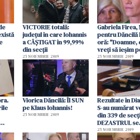
 de
VICTORIE totală:
Gabriela Firea,
există
județul în care Iohannis
pentru Dăncilă 
e
a CÂȘTIGAT în 99,99%
oră: "Doamne, 
din secții
vreți să ieșim p
dos a istoriei?"
25 NOIEMBRIE 2019
25 NOIEMBRIE 2019
ora.
Viorica Dăncilă: Îl SUN
Rezultate în Di
ile
pe Klaus Iohannis!
S-au numărat vo
din 339 de secți
25 NOIEMBRIE 2019
DEZASTRUL se
adâncește pen
25 NOIEMBRIE 2019
Dăncilă