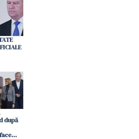
TATE
OFICIALE
,
ld după
 face