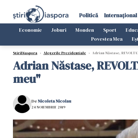
Politică
Internațional
Economie
Joburi
Monden
Sport
Educ
Povestea Mea
Eș
StiriDiaspora
›
Alegerile Prezidentiale
›
Adrian Năstase, REVOLTAT 
Adrian Năstase, REVOLTAT
meu"
De
Nicoleta Nicolau
24 NOIEMBRIE 2019