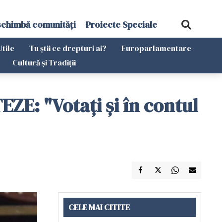
schimbă comunități
Proiecte Speciale
Utile
Tu știi ce drepturi ai?
Europarlamentare
Cultură și Tradiții
ZE: "Votați și în contul
CELE MAI CITITE