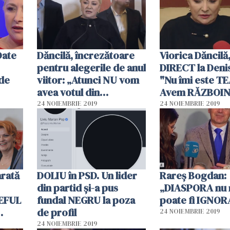
Date
Dăncilă, încrezătoare
Viorica Dăncilă,
pentru alegerile de anul
DIRECT la Denis
 de
viitor: „Atunci NU vom
"Nu îmi este T
avea votul din
Avem RĂZBOIN
DIASPORA”
noştri"
24 NOIEMBRIE 2019
24 NOIEMBRIE 2019
arată
DOLIU în PSD. Un lider
Rareș Bogdan:
din partid şi-a pus
„DIASPORA nu 
IEFUL
fundal NEGRU la poza
poate fi IGNOR
de profil
24 NOIEMBRIE 2019
24 NOIEMBRIE 2019