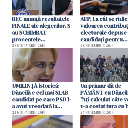
BEC anunță rezultatele
AEP. La cât se ridic
FINALE ale alegerilor. S-
valoarea contribuţ
au SCHIMBAT
electorale depuse
procentele
candidaţi pentru
candidaților
finanţarea campan
28 NOIEMBRIE 2019
28 NOIEMBRIE 2019
UMILINȚĂ istorică:
Un primar dă de
Dăncilă e cel mai SLAB
PĂMÂNT cu Dăncil
candidat pe care PSD l-
"Ați calculat câte v
a avut vreodată la
v-a costat tura cu 
prezidențiale. Cifrele
Unge lanţul!"
25 NOIEMBRIE 2019
25 NOIEMBRIE 2019
momentului