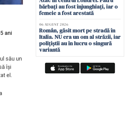
Atac în centrul Londrei. Patru
bărbați au fost înjunghiați, iar o
femeie a fost arestată
06 AUGUST 2026
Român, găsit mort pe stradă în
5 ani
Italia. NU era un om al străzii, iar
polițiștii au în lucru o singură
variantă
gul său un
ă își
at el.
a