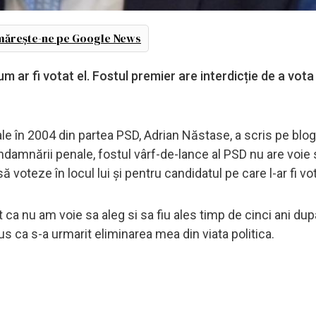
ărește-ne pe Google News
ar fi votat el. Fostul premier are interdicție de a vota 
ale în 2004 din partea PSD, Adrian Năstase, a scris pe blo
amnării penale, fostul vârf-de-lance al PSD nu are voie s
 voteze în locul lui și pentru candidatul pe care l-ar fi vot
t ca nu am voie sa aleg si sa fiu ales timp de cinci ani dup
 ca s-a urmarit eliminarea mea din viata politica.