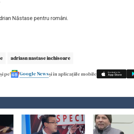
.
 Adrian Năstase pentru români.
se
adriasn nastase inchisoare
Google News
și pe
și în aplicațiile mobile