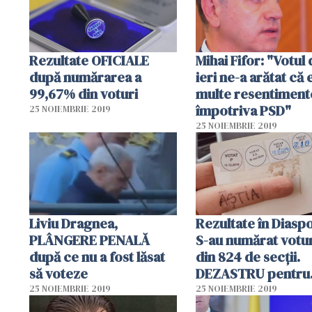
Rezultate OFICIALE
Mihai Fifor: "Votul
după numărarea a
ieri ne-a arătat că 
99,67% din voturi
multe resentiment
împotriva PSD"
25 NOIEMBRIE 2019
25 NOIEMBRIE 2019
Liviu Dragnea,
Rezultate în Diasp
PLÂNGERE PENALĂ
S-au numărat votur
după ce nu a fost lăsat
din 824 de secții.
să voteze
DEZASTRU pentru
Dăncilă
25 NOIEMBRIE 2019
25 NOIEMBRIE 2019