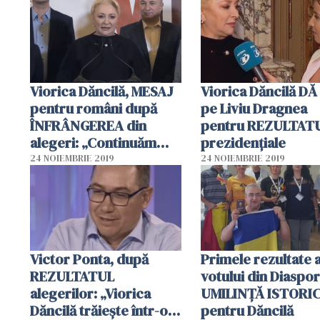
declarații
Viorica Dăncilă, MESAJ
Viorica Dăncilă DĂ
pentru români după
pe Liviu Dragnea
ÎNFRÂNGEREA din
pentru REZULTATU
alegeri: „Continuăm
prezidențiale
lupta!“
24 NOIEMBRIE 2019
24 NOIEMBRIE 2019
Victor Ponta, după
Primele rezultate 
REZULTATUL
votului din Diaspor
alegerilor: „Viorica
UMILINȚĂ ISTORI
Dăncilă trăiește într-o
pentru Dăncilă