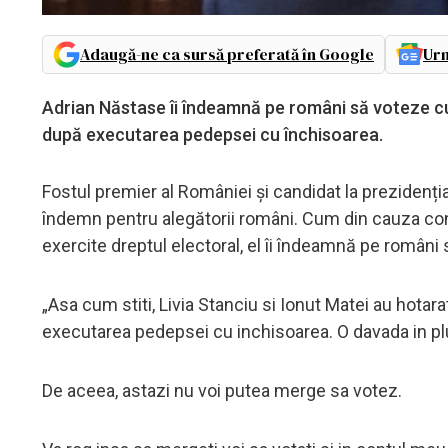
Adaugă-ne ca sursă preferată în Google
Urm
Adrian Năstase îi îndeamnă pe români să voteze cum 
după executarea pedepsei cu închisoarea.
Fostul premier al României și candidat la prezidenți
îndemn pentru alegătorii români. Cum din cauza cond
exercite dreptul electoral, el îi îndeamnă pe români să
„Asa cum stiti, Livia Stanciu si Ionut Matei au hotara
executarea pedepsei cu inchisoarea. O davada in plus
De aceea, astazi nu voi putea merge sa votez.