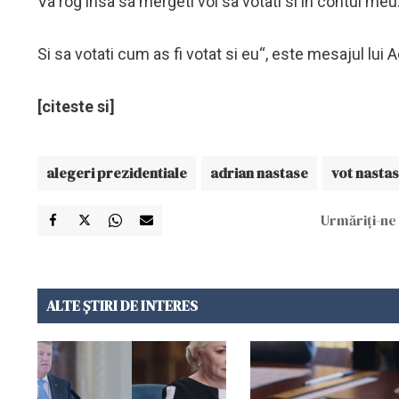
Va rog insa sa mergeti voi sa votati si in contul meu
Si sa votati cum as fi votat si eu“, este mesajul lui
[citeste si]
alegeri prezidentiale
adrian nastase
vot nasta
Urmăriți-ne 
ALTE ȘTIRI DE INTERES