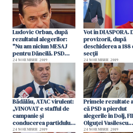
Ludovic Orban, după
Vot în DIASPORA. 
rezultatul alegerilor:
provizorii, după
"Nu am niciun MESAJ
deschiderea a 188
pentru Dăncilă. PSD
secții
este ca o STAFIE"
24 NOIEMBRIE 2019
24 NOIEMBRIE 2019
Bădălău, ATAC virulent:
Primele rezultate 
„VINOVAT e stafful de
că PSD a pierdut
campanie și
alegerile în Dolj, F
conducerea partidului
Olguței Vasilescu.
PSD”
Manda, primele
24 NOIEMBRIE 2019
24 NOIEMBRIE 2019