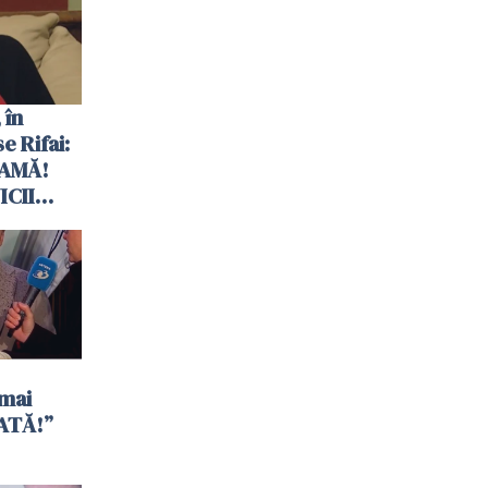
 în
e Rifai:
EAMĂ!
ICII
mai
ATĂ!”