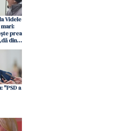
la Videle
 mari:
ește prea
„dă din
l”
: "PSD a