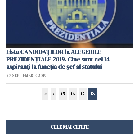
Lista CANDIDAȚILOR la ALEGERILE
PREZIDENȚIALE 2019. Cine sunt cei 14
aspiranți la funcția de șef al statului
27 SEPTEMBRIE 2019
18
«
‹
15
16
17
CELE MAI CITITE