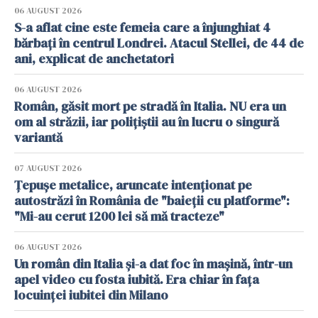
06 AUGUST 2026
S-a aflat cine este femeia care a înjunghiat 4
bărbați în centrul Londrei. Atacul Stellei, de 44 de
ani, explicat de anchetatori
06 AUGUST 2026
Român, găsit mort pe stradă în Italia. NU era un
om al străzii, iar polițiștii au în lucru o singură
variantă
07 AUGUST 2026
Țepușe metalice, aruncate intenționat pe
autostrăzi în România de "baieții cu platforme":
"Mi-au cerut 1200 lei să mă tracteze"
06 AUGUST 2026
Un român din Italia și-a dat foc în mașină, într-un
apel video cu fosta iubită. Era chiar în fața
locuinței iubitei din Milano