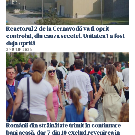
Reactorul 2 de la Cernavodă va fi oprit
controlat, din cauza secetei. Unitatea 1 a fost
deja oprită
29 IULIE 2026
Românii din străinătate trimit în continuare
bani acasă, dar 7 din 10 exclud revenirea în