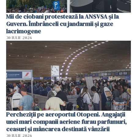
Mii de ciobani protestează la ANSVSA și la
Guvern. Îmbrânceli cu jandarmii și gaze
lacrimogene
30 IULIE 2026
Percheziții pe aeroportul Otopeni. Angajații
unei mari companii aeriene furau parfumuri,
ceasuri și mâncarea destinată vânzării
30 IULIE 2026