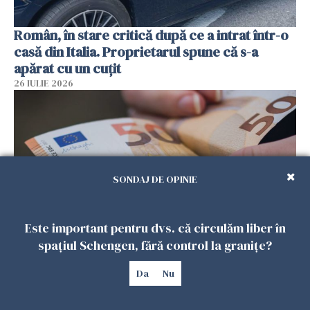
Român, în stare critică după ce a intrat într-o
casă din Italia. Proprietarul spune că s-a
apărat cu un cuțit
26 IULIE 2026
SONDAJ DE OPINIE
Este important pentru dvs. că circulăm liber în
spațiul Schengen, fără control la granițe?
Menajere și îngrijitori, în vizorul Fiscului din
Italia. Aproape 500.000 de euro din venituri,
Da
Nu
ascunși de autorități
26 IULIE 2026