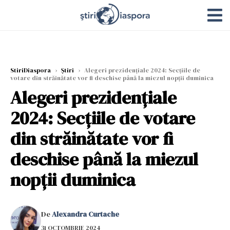
StiriDiaspora
›
Știri
›
Alegeri prezidențiale 2024: Secțiile de
votare din străinătate vor fi deschise până la miezul nopții duminica
Alegeri prezidențiale
2024: Secțiile de votare
din străinătate vor fi
deschise până la miezul
nopții duminica
De
Alexandra Curtache
31 OCTOMBRIE 2024