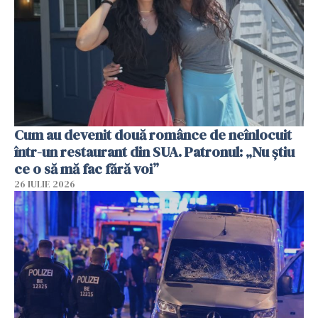
Cum au devenit două românce de neînlocuit
într-un restaurant din SUA. Patronul: „Nu știu
ce o să mă fac fără voi”
26 IULIE 2026