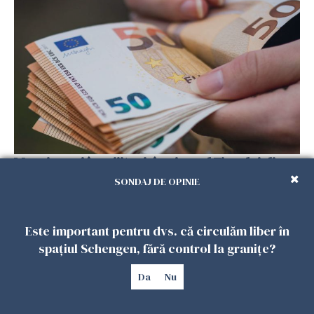
Menajere și îngrijitori, în vizorul Fiscului din
Italia. Aproape 500.000 de euro din venituri,
SONDAJ DE OPINIE
ascunși de autorități
26 IULIE 2026
Este important pentru dvs. că circulăm liber în
spațiul Schengen, fără control la granițe?
Da
Nu