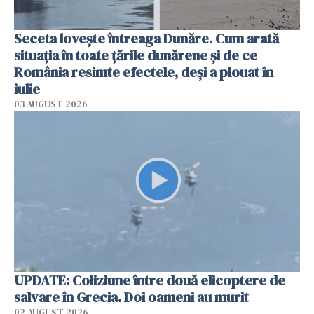
Seceta lovește întreaga Dunăre. Cum arată
situația în toate țările dunărene și de ce
România resimte efectele, deși a plouat în
iulie
03 AUGUST 2026
UPDATE: Coliziune între două elicoptere de
salvare în Grecia. Doi oameni au murit
02 AUGUST 2026