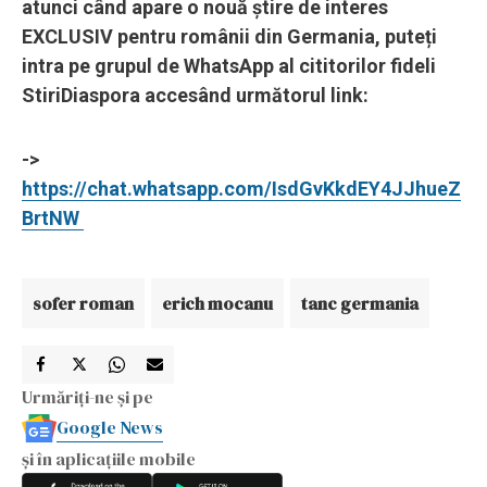
atunci când apare o nouă știre de interes
EXCLUSIV pentru românii din Germania, puteți
intra pe grupul de WhatsApp al cititorilor fideli
StiriDiaspora accesând următorul link:
->
https://chat.whatsapp.com/IsdGvKkdEY4JJhueZ
BrtNW
sofer roman
erich mocanu
tanc germania
Urmăriți-ne și pe
Google News
și în aplicațiile mobile