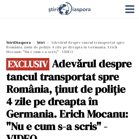
StiriDiaspora
›
Știri
›
Adevărul despre tancul transportat spre
România, ținut de poliție 4 zile pe dreapta în Germania. Erich
Mocanu: "Nu e cum s-a scris" - VIDEO
Adevărul despre
EXCLUSIV
tancul transportat spre
România, ținut de poliție
4 zile pe dreapta în
Germania. Erich Mocanu:
"Nu e cum s-a scris" -
VIDEO