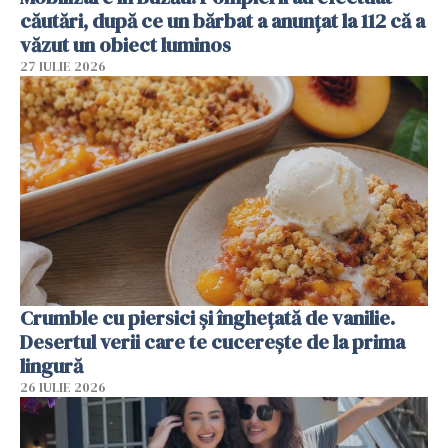
căutări, după ce un bărbat a anunțat la 112 că a
văzut un obiect luminos
27 IULIE 2026
Crumble cu piersici și înghețată de vanilie.
Desertul verii care te cucerește de la prima
lingură
26 IULIE 2026