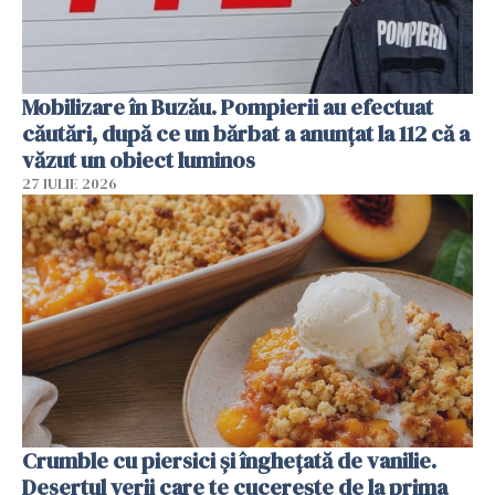
Mobilizare în Buzău. Pompierii au efectuat
căutări, după ce un bărbat a anunțat la 112 că a
văzut un obiect luminos
27 IULIE 2026
Crumble cu piersici și înghețată de vanilie.
Desertul verii care te cucerește de la prima