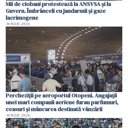
Mii de ciobani protestează la ANSVSA și la
Guvern. Îmbrânceli cu jandarmii și gaze
lacrimogene
30 IULIE 2026
Percheziții pe aeroportul Otopeni. Angajații
unei mari companii aeriene furau parfumuri,
ceasuri și mâncarea destinată vânzării
30 IULIE 2026