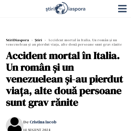
StiriDiaspora
›
Știri
›
Accident mortal în Italia. Un român și un
venezuelean și-au pierdut viața, alte două persoane sunt grav rănite
Accident mortal în Italia.
Un român și un
venezuelean și-au pierdut
viața, alte două persoane
sunt grav rănite
De
Cristina Iacob
14 AUGUST 2024