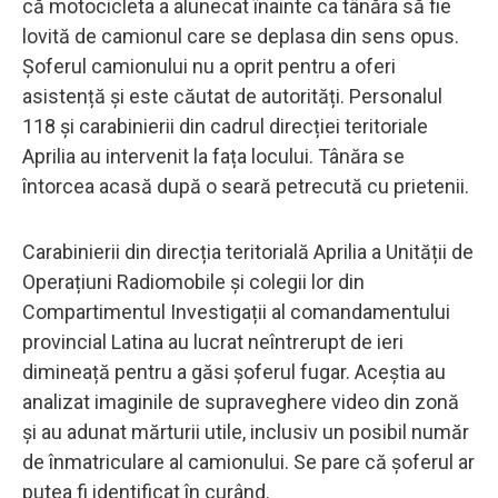
că motocicleta a alunecat înainte ca tânăra să fie
lovită de camionul care se deplasa din sens opus.
Șoferul camionului nu a oprit pentru a oferi
asistență și este căutat de autorități. Personalul
118 și carabinierii din cadrul direcției teritoriale
Aprilia au intervenit la fața locului. Tânăra se
întorcea acasă după o seară petrecută cu prietenii.
Carabinierii din direcția teritorială Aprilia a Unității de
Operațiuni Radiomobile și colegii lor din
Compartimentul Investigații al comandamentului
provincial Latina au lucrat neîntrerupt de ieri
dimineață pentru a găsi șoferul fugar. Aceștia au
analizat imaginile de supraveghere video din zonă
și au adunat mărturii utile, inclusiv un posibil număr
de înmatriculare al camionului. Se pare că șoferul ar
putea fi identificat în curând.