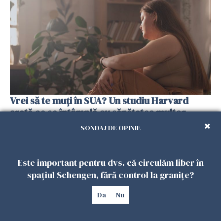
Vrei să te muți în SUA? Un studiu Harvard
arată ce se întâmplă cu sănătatea multor
imigranți
SONDAJ DE OPINIE
26 IULIE 2026
Este important pentru dvs. că circulăm liber în
spațiul Schengen, fără control la granițe?
Da
Nu