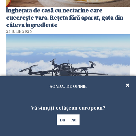
Înghețata de casă cu nectarine care
cucerește vara. Rețeta fără aparat, gata din
câteva ingrediente
25 IULIE 2026
SONDAJ DE OPINIE
Încă o dronă a fost doborâtă de un F-16
Vă simțiți cetățean european?
românesc după ce a intrat ilegal în spațiul
Da
Nu
aerian al României
25 IULIE 2026