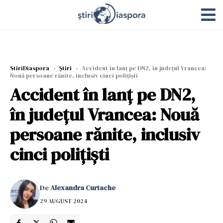
StiriDiaspora
›
Știri
›
Accident în lanț pe DN2, în județul Vrancea:
Nouă persoane rănite, inclusiv cinci polițiști
Accident în lanț pe DN2,
în județul Vrancea: Nouă
persoane rănite, inclusiv
cinci polițiști
De
Alexandra Curtache
29 AUGUST 2024