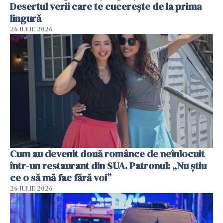
Desertul verii care te cucerește de la prima
lingură
26 IULIE 2026
Cum au devenit două românce de neînlocuit
într-un restaurant din SUA. Patronul: „Nu știu
ce o să mă fac fără voi”
26 IULIE 2026