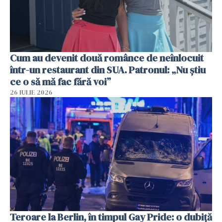
Cum au devenit două românce de neînlocuit
într-un restaurant din SUA. Patronul: „Nu știu
ce o să mă fac fără voi”
26 IULIE 2026
Teroare la Berlin, în timpul Gay Pride: o dubiță