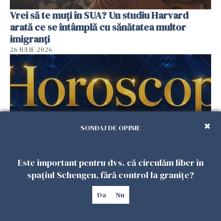
Vrei să te muți în SUA? Un studiu Harvard
arată ce se întâmplă cu sănătatea multor
imigranți
26 IULIE 2026
SONDAJ DE OPINIE
Este important pentru dvs. că circulăm liber în
Horoscop 27 iulie. Lunea care schimbă ritmul
spațiul Schengen, fără control la granițe?
săptămânii. Universul deschide uși
Da
Nu
neașteptate pentru unele zodii
26 IULIE 2026