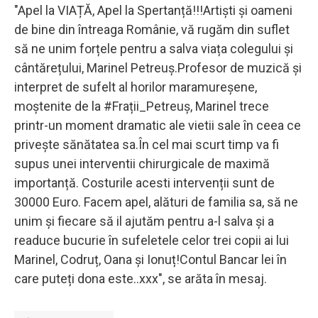
"Apel la VIAȚĂ, Apel la Spertanță!!!Artiști și oameni
de bine din întreaga Românie, vă rugăm din suflet
să ne unim forțele pentru a salva viața colegului și
cântărețului, Marinel Petreuș.Profesor de muzică și
interpret de sufelt al horilor maramureșene,
moștenite de la #Frații_Petreuș, Marinel trece
printr-un moment dramatic ale vietii sale în ceea ce
privește sănătatea sa.În cel mai scurt timp va fi
supus unei interventii chirurgicale de maximă
importanță. Costurile acesti intervenții sunt de
30000 Euro. Facem apel, alături de familia sa, să ne
unim și fiecare să il ajutăm pentru a-l salva și a
readuce bucurie în sufeletele celor trei copii ai lui
Marinel, Codruț, Oana și Ionuț!Contul Bancar lei în
care puteți dona este..xxx", se arăta în mesaj.