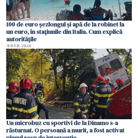
100 de euro șezlongul și apă de la robinet la
un euro, în stațiunile din Italia. Cum explică
autoritățile
31 IULIE 2026
Un microbuz cu sportivi de la Dinamo s-a
răsturnat. O persoană a murit, a fost activat
planul roșu de intervenție