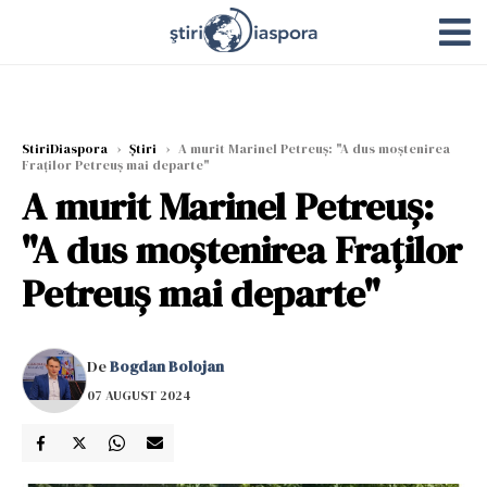
StiriDiaspora
›
Știri
›
A murit Marinel Petreuș: "A dus moștenirea
Fraților Petreuș mai departe"
A murit Marinel Petreuș:
"A dus moștenirea Fraților
Petreuș mai departe"
De
Bogdan Bolojan
07 AUGUST 2024