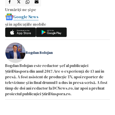
Urmăriți-ne și pe
Google News
și în aplicațiile mobile
Bogdan Bolojan
Bogdan Bolojan este redactor-șef al publicației
ȘtiriDiaspora din anul 2017.Are o experiență de 13 ani în
presă. A fost asistent de producție TV, apoi reporter de
televiziune și în final drumul l-a dus în presa scrisă. A fost
timp de doi ani redactor la DCNews.ro, iar apoi a preluat
proiectul publicației ȘtiriDiaspora.ro.