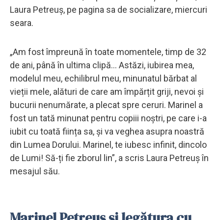
Laura Petreuş, pe pagina sa de socializare, miercuri
seara.
„Am fost împreună în toate momentele, timp de 32
de ani, până în ultima clipă... Astăzi, iubirea mea,
modelul meu, echilibrul meu, minunatul bărbat al
vieții mele, alături de care am împărțit griji, nevoi și
bucurii nenumărate, a plecat spre ceruri. Marinel a
fost un tată minunat pentru copiii noștri, pe care i-a
iubit cu toată ființa sa, și va veghea asupra noastră
din Lumea Dorului. Marinel, te iubesc infinit, dincolo
de Lumi! Să-ți fie zborul lin”, a scris Laura Petreuş în
mesajul său.
Marinel Petreuș și legătura cu