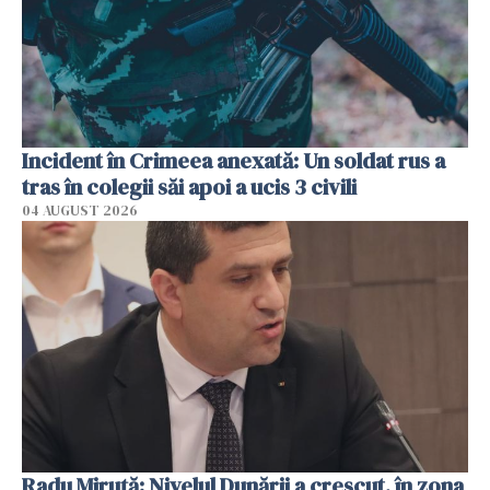
Incident în Crimeea anexată: Un soldat rus a
tras în colegii săi apoi a ucis 3 civili
04 AUGUST 2026
Radu Miruţă: Nivelul Dunării a crescut, în zona