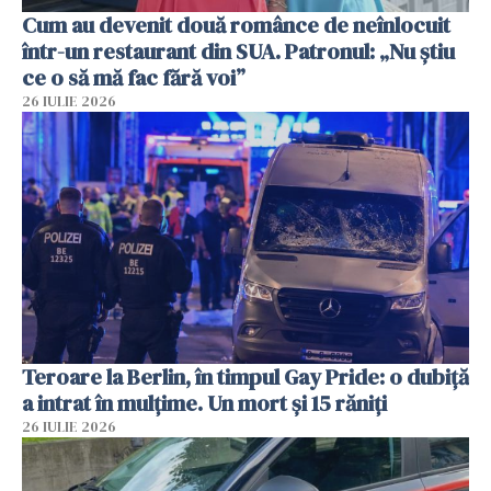
Cum au devenit două românce de neînlocuit
într-un restaurant din SUA. Patronul: „Nu știu
ce o să mă fac fără voi”
26 IULIE 2026
Teroare la Berlin, în timpul Gay Pride: o dubiță
a intrat în mulțime. Un mort și 15 răniți
26 IULIE 2026