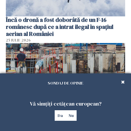
Încă o dronă a fost doborâtă de un F-16
românesc după ce a intrat ilegal în spațiul
aerian al României
25 IULIE 2026
SONDAJ DE OPINIE
Vă simțiți cetățean european?
Se caută urgent români pentru șantiere din
Da
Nu
Marea Britanie. Salarii de până la 29 de lire pe
oră