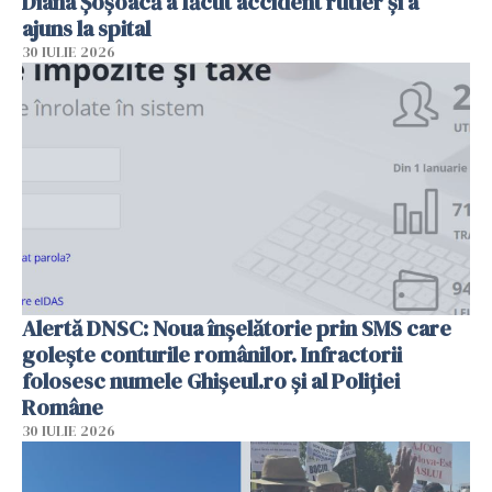
Diana Șoșoacă a făcut accident rutier și a
ajuns la spital
30 IULIE 2026
Alertă DNSC: Noua înșelătorie prin SMS care
golește conturile românilor. Infractorii
folosesc numele Ghișeul.ro și al Poliției
Române
30 IULIE 2026