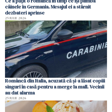
Ce a pățit o româncă în timp ce își plimba
câinele în Germania. Mesajul ei a stârnit
dezbateri aprinse
25 IULIE 2026
Româncă din Italia, acuzată că și-a lăsat copiii
singuri în casă pentru a merge la mall. Vecinii
au dat alarma
25 IULIE 2026