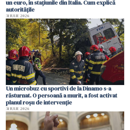
un euro, în stațiunile din Italia. Cum explică
autoritățile
31 IULIE 2026
Un microbuz cu sportivi de la Dinamo s-a
răsturnat. O persoană a murit, a fost activat
planul roșu de intervenție
31 IULIE 2026