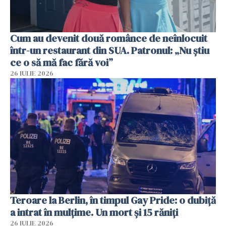
Cum au devenit două românce de neînlocuit
într-un restaurant din SUA. Patronul: „Nu știu
ce o să mă fac fără voi”
26 IULIE 2026
Teroare la Berlin, în timpul Gay Pride: o dubiță
a intrat în mulțime. Un mort și 15 răniți
26 IULIE 2026