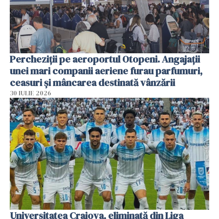
Percheziții pe aeroportul Otopeni. Angajații
unei mari companii aeriene furau parfumuri,
ceasuri și mâncarea destinată vânzării
30 IULIE 2026
Universitatea Craiova, eliminată din Liga