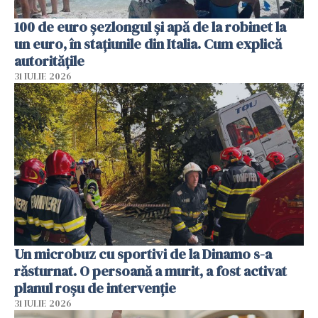
100 de euro șezlongul și apă de la robinet la
un euro, în stațiunile din Italia. Cum explică
autoritățile
31 IULIE 2026
Un microbuz cu sportivi de la Dinamo s-a
răsturnat. O persoană a murit, a fost activat
planul roșu de intervenție
31 IULIE 2026