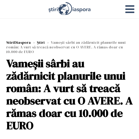
StiriDiaspora
›
Știri
›
Vameșii sârbi au zădărnicit planurile unui
român: A vurt să treacă neobservat cu O AVERE. A rămas doar cu
10.000 de EURO
Vameșii sârbi au
zădărnicit planurile unui
român: A vurt să treacă
neobservat cu O AVERE. A
rămas doar cu 10.000 de
EURO