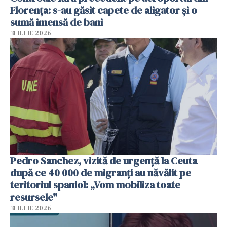
Florența: s-au găsit capete de aligator și o
sumă imensă de bani
31 IULIE 2026
Pedro Sanchez, vizită de urgență la Ceuta
după ce 40 000 de migranți au năvălit pe
teritoriul spaniol: „Vom mobiliza toate
resursele"
31 IULIE 2026