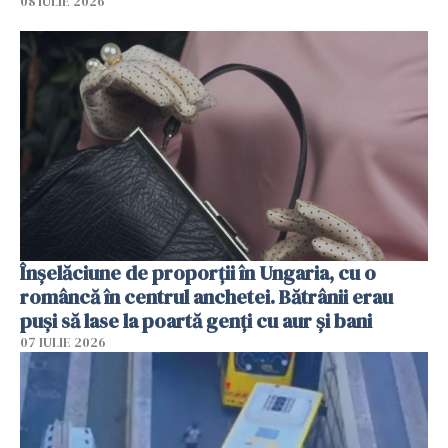
08 IULIE 2026
Înșelăciune de proporții în Ungaria, cu o
româncă în centrul anchetei. Bătrânii erau
puși să lase la poartă genți cu aur și bani
07 IULIE 2026