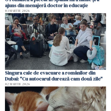
ajuns din menajeră doctor în educație
03 MARTIE 2026
Singura cale de evacuare a românilor din
Dubai: "Cu autocarul durează cam două zile"
02 MARTIE 2026