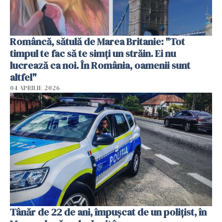
Româncă, sătulă de Marea Britanie: "Tot
timpul te fac să te simți un străin. Ei nu
lucrează ca noi. În România, oamenii sunt
altfel"
04 APRILIE 2026
Tânăr de 22 de ani, împușcat de un polițist, în