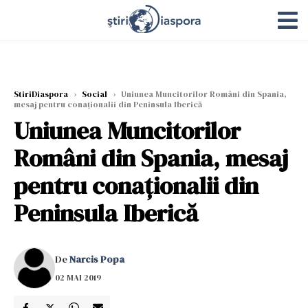
StiriDiaspora
›
Social
›
Uniunea Muncitorilor Români din Spania,
mesaj pentru conaționalii din Peninsula Iberică
Uniunea Muncitorilor
Români din Spania, mesaj
pentru conaționalii din
Peninsula Iberică
De
Narcis Popa
02 MAI 2019