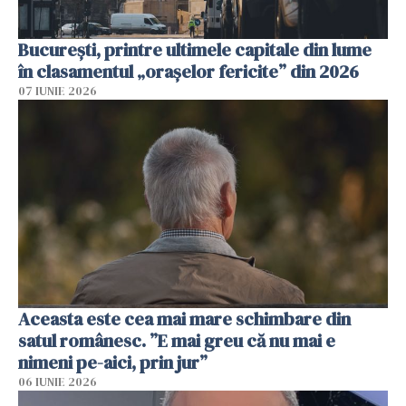
București, printre ultimele capitale din lume
în clasamentul „orașelor fericite” din 2026
07 IUNIE 2026
Aceasta este cea mai mare schimbare din
satul românesc. ”E mai greu că nu mai e
nimeni pe-aici, prin jur”
06 IUNIE 2026