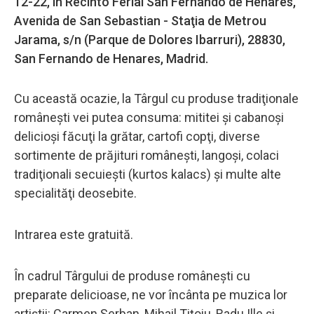
12-22, în Recinto Ferial San Fernando de Henares,
Avenida de San Sebastian - Staţia de Metrou
Jarama, s/n (Parque de Dolores Ibarruri), 28830,
San Fernando de Henares, Madrid.
Cu această ocazie, la Târgul cu produse tradiţionale
româneşti vei putea consuma: mititei şi cabanoşi
delicioşi făcuţi la grătar, cartofi copţi, diverse
sortimente de prăjituri româneşti, langoşi, colaci
tradiţionali secuieşti (kurtos kalacs) şi multe alte
specialităţi deosebite.
Intrarea este gratuită.
În cadrul Târgului de produse româneşti cu
preparate delicioase, ne vor încânta pe muzica lor
artiştii: Carmen Şerban, Mihail Tiţoiu, Radu Ille şi