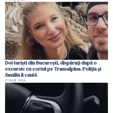
Doi turiști din București, dispăruți după o
excursie cu cortul pe Transalpina. Poliția și
familia îi caută
17 IULIE 2026