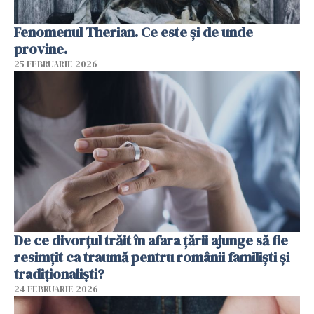
Fenomenul Therian. Ce este și de unde
provine.
25 FEBRUARIE 2026
De ce divorțul trăit în afara țării ajunge să fie
resimțit ca traumă pentru românii familiști și
tradiționaliști?
24 FEBRUARIE 2026