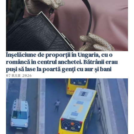
Înșelăciune de proporții în Ungaria, cu o
româncă în centrul anchetei. Bătrânii erau
puși să lase la poartă genți cu aur și bani
07 IULIE 2026