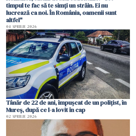
timpul te fac să te simți un străin. Ei nu
lucrează ca noi. În România, oamenii sunt
altfel"
04 APRILIE 2026
Tânăr de 22 de ani, împușcat de un polițist, în
Mureș, după ce l-a lovit în cap
02 APRILIE 2026