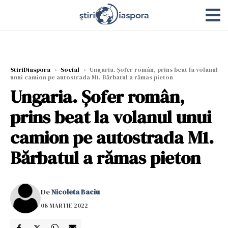
StiriDiaspora
›
Social
›
Ungaria. Șofer român, prins beat la volanul
unui camion pe autostrada M1. Bărbatul a rămas pieton
Ungaria. Șofer român,
prins beat la volanul unui
camion pe autostrada M1.
Bărbatul a rămas pieton
De
Nicoleta Baciu
08 MARTIE 2022