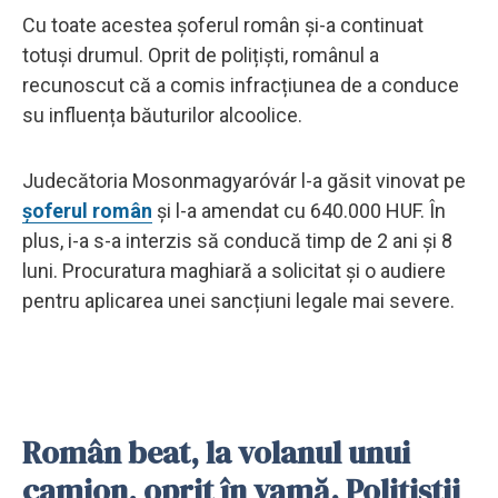
Cu toate acestea șoferul român și-a continuat
totuși drumul. Oprit de polițiști, românul a
recunoscut că a comis infracțiunea de a conduce
su influența băuturilor alcoolice.
Judecătoria Mosonmagyaróvár l-a găsit vinovat pe
șoferul român
și l-a amendat cu 640.000 HUF. În
plus, i-a s-a interzis să conducă timp de 2 ani și 8
luni. Procuratura maghiară a solicitat și o audiere
pentru aplicarea unei sancțiuni legale mai severe.
Român beat, la volanul unui
camion, oprit în vamă. Polițiștii