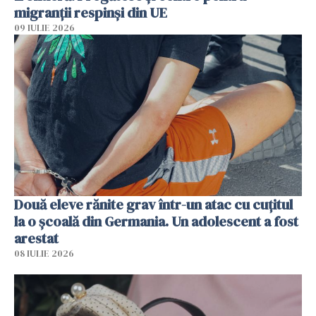
migranții respinși din UE
09 IULIE 2026
Două eleve rănite grav într-un atac cu cuțitul
la o școală din Germania. Un adolescent a fost
arestat
08 IULIE 2026