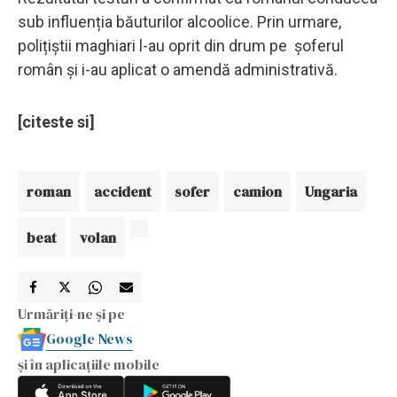
sub influenția băuturilor alcoolice. Prin urmare,
polițiștii maghiari l-au oprit din drum pe șoferul
român și i-au aplicat o amendă administrativă.
[citeste si]
roman
accident
sofer
camion
Ungaria
beat
volan
Urmăriți-ne și pe
Google News
și în aplicațiile mobile