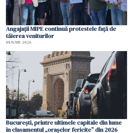
Angajaţii MIPE continuă protestele faţă de
tăierea veniturilor
08 IUNIE 2026
București, printre ultimele capitale din lume
în clasamentul „orașelor fericite” din 2026