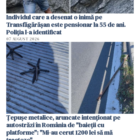
Individul care a desenat o inimă pe
Transfăgărășan este pensionar la 55 de ani.
Poliția l-a identificat
07 AUGUST 2026
Țepușe metalice, aruncate intenționat pe
autostrăzi în România de "baieții cu
platforme": "Mi-au cerut 1200 lei să mă
tracteze"