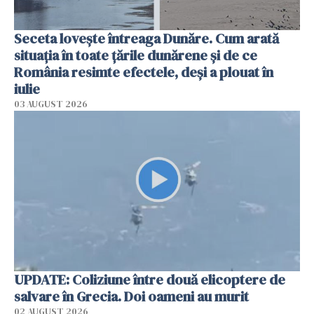
Seceta lovește întreaga Dunăre. Cum arată
situația în toate țările dunărene și de ce
România resimte efectele, deși a plouat în
iulie
03 AUGUST 2026
UPDATE: Coliziune între două elicoptere de
salvare în Grecia. Doi oameni au murit
02 AUGUST 2026