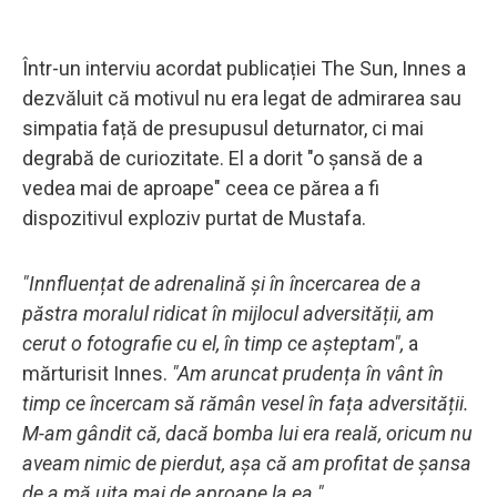
Într-un interviu acordat publicației The Sun, Innes a
dezvăluit că motivul nu era legat de admirarea sau
simpatia față de presupusul deturnator, ci mai
degrabă de curiozitate. El a dorit "o șansă de a
vedea mai de aproape" ceea ce părea a fi
dispozitivul exploziv purtat de Mustafa.
"Innfluențat de adrenalină și în încercarea de a
păstra moralul ridicat în mijlocul adversității, am
cerut o fotografie cu el, în timp ce așteptam",
a
mărturisit Innes.
"Am aruncat prudența în vânt în
timp ce încercam să rămân vesel în fața adversității.
M-am gândit că, dacă bomba lui era reală, oricum nu
aveam nimic de pierdut, așa că am profitat de șansa
de a mă uita mai de aproape la ea."