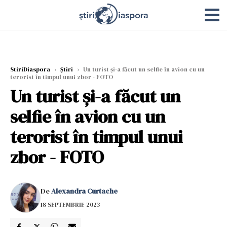
StiriDiaspora
›
Știri
›
Un turist și-a făcut un selfie în avion cu un
terorist în timpul unui zbor - FOTO
Un turist și-a făcut un
selfie în avion cu un
terorist în timpul unui
zbor - FOTO
De
Alexandra Curtache
18 SEPTEMBRIE 2023