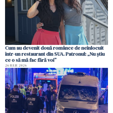
Cum au devenit două românce de neînlocuit
într-un restaurant din SUA. Patronul: „Nu știu
ce o să mă fac fără voi”
26 IULIE 2026