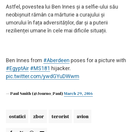
Astfel, povestea lui Ben Innes și a selfie-ului său
neobișnuit rămân ca mărturie a curajului și
umorului în fața adversităților, dar și a puterii
rezilienței umane în cele mai dificile situații.
Ben Innes from
#Aberdeen
poses for a picture with
#EgyptAir
#MS181
hijacker.
pic.twitter.com/ywdGYuDWwm
— Paul Smith (@Journo_Paul)
March 29, 2016
ostatici
zbor
terorist
avion