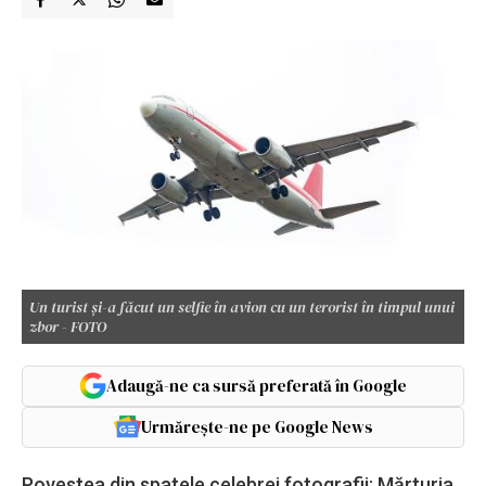
Un turist și-a făcut un selfie în avion cu un terorist în timpul unui
zbor - FOTO
Adaugă-ne ca sursă preferată în Google
Urmărește-ne pe Google News
Povestea din spatele celebrei fotografii: Mărturia