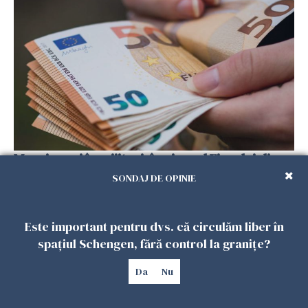
Menajere și îngrijitori, în vizorul Fiscului din
Italia. Aproape 500.000 de euro din venituri,
SONDAJ DE OPINIE
ascunși de autorități
26 IULIE 2026
Este important pentru dvs. că circulăm liber în
spațiul Schengen, fără control la granițe?
Da
Nu